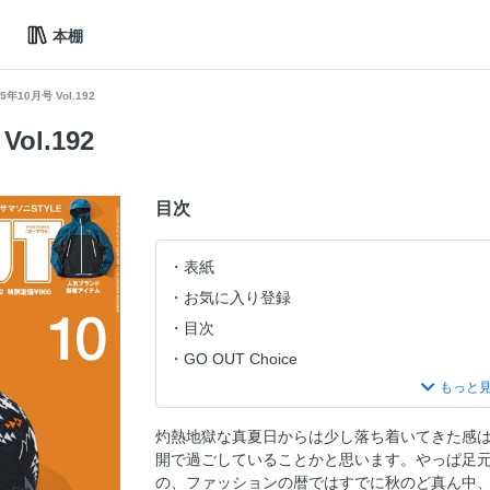
本棚
25年10月号 Vol.192
Vol.192
目次
表紙
お気に入り登録
目次
GO OUT Choice
GO OUT ONLINE Special Collaboration
GO OUT CAMP vol.21 告知
灼熱地獄な真夏日からは少し落ち着いてきた感
秋のアウトドア×ファッション
開で過ごしていることかと思います。やっぱ足
PART 1 SUMMER FES FASHION 2025
の、ファッションの暦ではすでに秋のど真ん中、