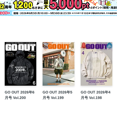
GO OUT MOTORCYCLE CLUB
GO OUT GARAGE その1 夏キャンプな、愛車
vol.11
GO OUT GARAGE その2 ラギッド感増
Lookin’ Back on Trail
本間良二のOne Size Fits All
編集後記／奥付
Boss Talk:
A Beautiful Day
Running People
裏表紙
dマガジンオリジナルデジタル特典 GO OUT CAMP 
Report
GO OUT 2026年6
GO OUT 2026年5
GO OUT 2026年4
月号 Vol.200
月号 Vol.199
月号 Vol.198