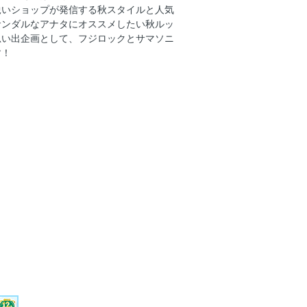
鋭いショップが発信する秋スタイルと人気
N
サンダルなアナタにオススメしたい秋ルッ
思い出企画として、フジロックとサマソニ
注目ショップ発、秋の着こなし。
す！