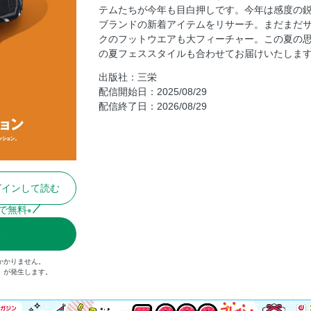
テムたちが今年も目白押しです。今年は感度の
PART 2 WATCH YOUR FEET 2025 AUTUM
ブランドの新着アイテムをリサーチ。まだまだ
GO OUT SUPER HIKING JAPAN Vol.1 告知
クのフットウエアも大フィーチャー。この夏の
秋のアウトドア×ファッション PART 3 
の夏フェススタイルも合わせてお届けいたしま
PART 4 NEW ITEM EXPRESS
出版社：三栄
配信開始日：2025/08/29
BRAND PICK UP HILLS FIELD
配信終了日：2026/08/29
GO OUT CAMP猪苗代 vol.11 Report
GO OUTの通販
GO OUT Livin’
GO OUT Livin’ Vol.19 告知
グインして読む
GO OUTの家
GO OUT WEB 毎日更新中！
で無料
※
Information ＆ Present
る
定期購読キャンペーンのお知らせ
かかりません。
Shop List
込）が発生します。
新連載 HISATOMIの野遊びラガマフィン
釣り部