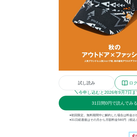
試し読み
ロ
今申し込むと
2026
年
9
月
7
日ま
31
日間
0円
で読んでみ
※初回限定。無料期間中に解約した場合は料金が
※31日経過後はその月から月額料金580円（税