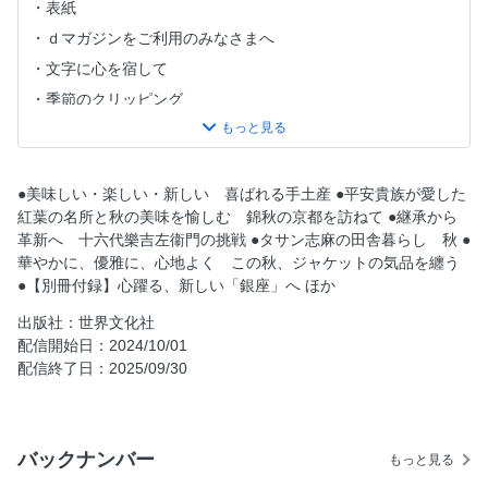
表紙
ｄマガジンをご利用のみなさまへ
文字に心を宿して
季節のクリッピング
雨のことば
郷土玩具の心意気
目次
●美味しい・楽しい・新しい 喜ばれる手土産 ●平安貴族が愛した
紅葉の名所と秋の美味を愉しむ 錦秋の京都を訪ねて ●継承から
EDITOR'S REPORT エディターズレポート
革新へ 十六代樂吉左衞門の挑戦 ●タサン志麻の田舎暮らし 秋 ●
美智子さま 輝ける祈りのお心
華やかに、優雅に、心地よく この秋、ジャケットの気品を纏う
美味しい・楽しい・新しい 喜ばれる手土産
●【別冊付録】心躍る、新しい「銀座」へ ほか
こころのレシピ 五木寛之
出版社：世界文化社
錦秋の京都を訪ねて
配信開始日：2024/10/01
配信終了日：2025/09/30
十六代樂吉左衞門の挑戦
タサン志麻の田舎暮らし 秋
My Delicious だしが決め手の料理
バックナンバー
もっと見る
11月のファッション見聞録