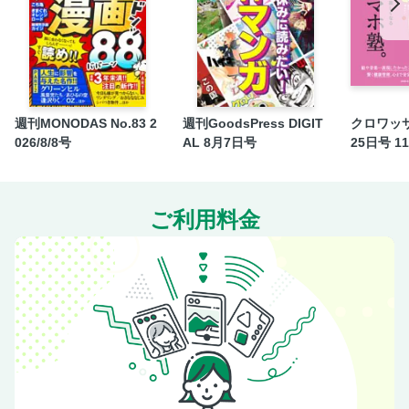
12月号のお知らせ
鏡リュウジの健やか星占い
今月ご紹介した商品のお問い合わせ先
【別冊付録】心躍る、新しい「銀座」へ
週刊MONODAS No.83 2
週刊GoodsPress DIGIT
クロワッサ
026/8/8号
AL 8月7日号
25日号 1
ご利用料金