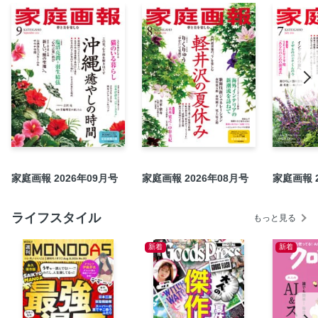
11月のジュエリー見聞録
この秋、ジャケットの気品を纏う
効果は温泉以上——「自宅入浴」を極める
エディターズ３つ星セレクション
竹内まりや 今の想い、大切なもの
世界で愛される、誇り高き手仕事の美
松本幸四郎の生きがい
家庭画報の旅 参加者募集のお知らせ
自社広告
家庭画報 2026年09月号
家庭画報 2026年08月号
家庭画報 
『家庭画報』から生まれたカルチャーサロン
日本の聖地を訪ねて
ライフスタイル
もっと見る
自社広告
HOT INFORMATION
新着
新着
家庭画報ドットコム通信
きものSalon通信
『家庭画報』年間購読のご案内