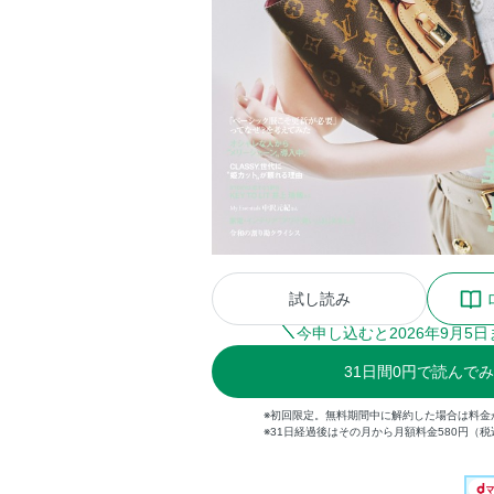
試し読み
今申し込むと
2026
年
9
月
5
日
31
日間
0円
で読んでみ
※初回限定。無料期間中に解約した場合は料金
※31日経過後はその月から月額料金580円（