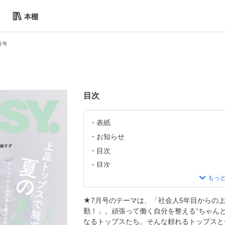
本棚
7月号
目次
表紙
お知らせ
目次
目次
30歳、憧れバッグ記念買い vol.14 GOY
もっと自由に！ Wedding Jewelry ＃14 P
★7月号のテーマは、「社会人5年目からの
CLASSY.スタッフの「最近、何買った？
勤！」。頑張って働く自分を整える“ちゃん
今着たいのはハンサムなお呼ばれ服 ＃3
なるトップスたち。そんな頼れるトップスと