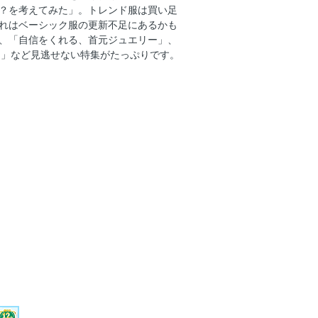
？を考えてみた」。トレンド服は買い足
れはベーシック服の更新不足にあるかも
、「自信をくれる、首元ジュエリー」、
♪」など見逃せない特集がたっぷりです。
)佐藤マクニッシュ怜子さん
が教えてくれたこと〜
プスで制する夏のきれいめ通勤！
が今年は気分
ス・ブルー」
考えました
大トップスでつくる予定別コーデ
ドに頼りたい！ feat.山本美月 ＃9
 BEAMS
ぜ？を考えてみた