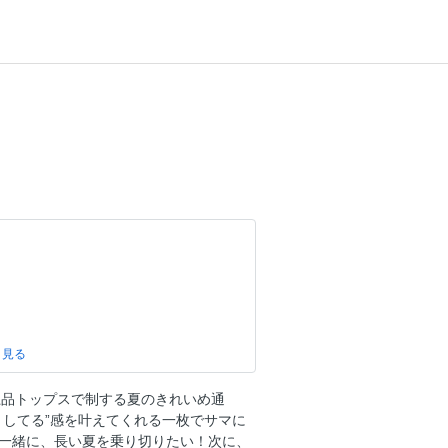
ARD
omellato
上品トップスで制する夏のきれいめ通
」
としてる”感を叶えてくれる一枚でサマに
 ナイトウェディング
一緒に、長い夏を乗り切りたい！次に、