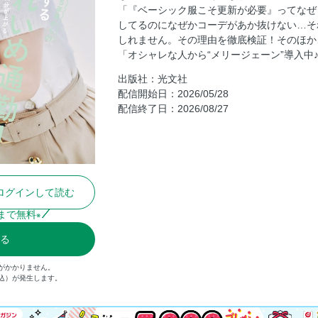
「『ベーシック服こそ更新が必要』ってなぜ
［新連載］美容液HUNTER vol.01
してるのになぜかコーデがあか抜けない…そ
［新連載］抜け感メイクLESSON ＃01
しれません。その理由を徹底検証！そのほか
私たちの取捨選択 Vol.23 橋本 愛さん
「オシャレな人から“メリージェーン”導入中
とっておき手土産教えてください (22
出版社：光文社
配信開始日：2026/05/28
What’s in her bag？ Vol.3
配信終了日：2026/08/27
CHALLENGE is beautiful 〜i-dle
［大特集］社会人5年目からの上品トッ
Part1 「Tシャツより盛れるトップス」
Part2 かっちり派が頼りたい「オフィ
ログインして読む
Part3 いい感じに見える“通勤ノースリ”
Part4 ポロニット＆ロゴＴ 実力派2
まで無料
※
どうしても気分が上がらない日は憧れブラン
る
FENDI
明日の私に似合う服 Vol.10 Demi-Luxe
がかかりません。
税込）が発生します。
「ベーシック服こそ更新が必要」ってな
自信をくれる、首元ジュエリー