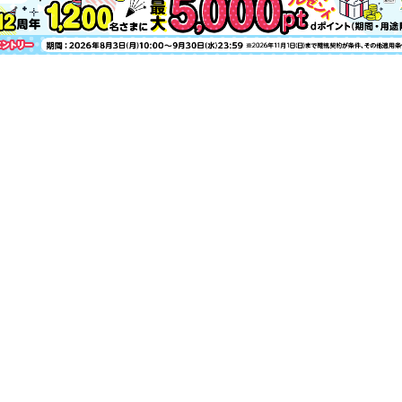
オシャレな人から“メリージェーン”導入
夏の“さっと羽織りジャケット”こそ骨格
SPORTY＆CLASSY.なレギンスコーデ20
CLASSY. Sports Club ＃2
CLASSY.読者のDress Upシーン大調査！
美容家電は自分に合う“続け方”で選ぶ！
CLASSY.世代に“姫カット”が頼れる理由
ファーストサマーウイカさんに聞く＃ノ
＼社会人5年目からの／家電・インテリア
〜彼を構成する、愛すべきモノ〜 MY ESSENT
令和の割り勘クライシス
堀田茜のほったらかしにしたらアカン！ 
週明け出社の“お守りおやつ”
次の扉をノック！ 大人のOG訪問 Vol
プロデューサー
お知らせ