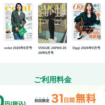
CLASSY.の“サブスク”ってお得なんです
次号予告＆Present
［デジタル版限定特典］涼しくてきちん
人の肌見せ服”を選びたい／オシャレな
てる！／共働きの私たちの＃平日タイパ
eclat 2026年9月号
VOGUE JAPAN 20
Oggi 2026年9月号
26年9月号
ご利用料金