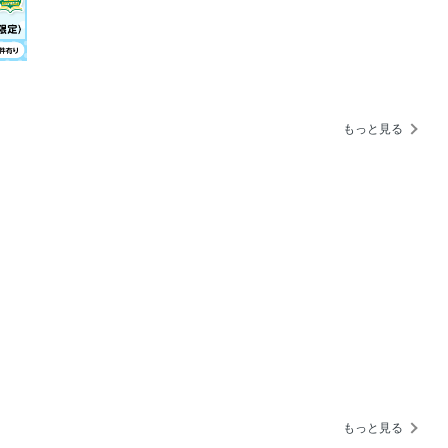
中♪
で選べば失敗しない！
26
もっと見る
イキャン思考
“アプデ買い”はじめました
IALS Vol.2 Featuring 中沢元紀
ゲスト 平野未来さん
.07 総合クリエイティブプロダクション
もっと見る