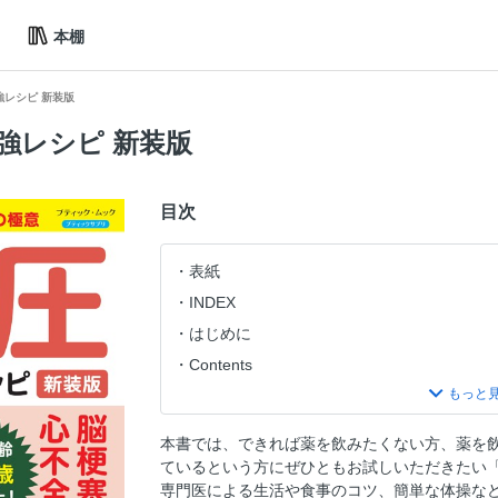
本棚
強レシピ 新装版
強レシピ 新装版
目次
表紙
INDEX
はじめに
Contents
血圧を上げない生活術
血圧を下げる食材・レシピ
本書では、できれば薬を飲みたくない方、薬を
ブティック社の健康雑誌
ているという方にぜひともお試しいただきたい
血圧を下げる簡単体操
専門医による生活や食事のコツ、簡単な体操な