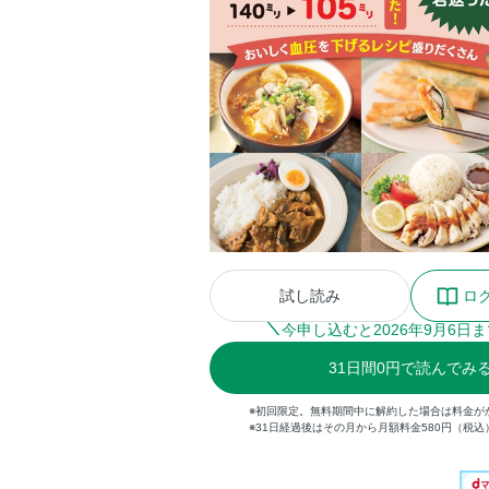
試し読み
ロ
今申し込むと
2026
年
9
月
6
日ま
31
日間
0円
で読んでみ
※初回限定。無料期間中に解約した場合は料金が
※31日経過後はその月から月額料金580円（税