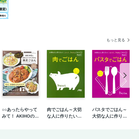
もっと見る
○○あったらやって
肉でごはん～大切
パスタでごはん～
みて！ AKIHOの材
な人に作りたい！
大切な人に作りた
料ひとつから作れ
ラクラク、happy
い！ラクラク、ha
る満足ごはん
ごはん①
ppyごはん②