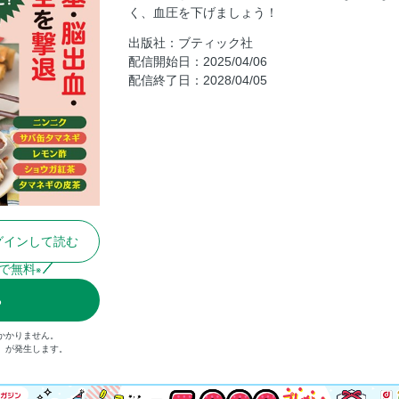
く、血圧を下げましょう！
奥付
出版社：ブティック社
配信開始日：2025/04/06
配信終了日：2028/04/05
グインして読む
で無料
※
る
かかりません。
込）が発生します。