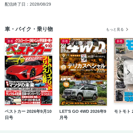
配信終了日：2028/08/29
Murciélago Chronicle
なぜランボルギーニはカウンタックになったのか?
Aventador LP700-4 × Revuelto × 福野礼一郎
車・バイク・乗り物
もっと見る
Aventador Chronicle
1/8計画
新着
新着
新着
CERTIFIED DEALERS :Lamborghini Shiba
スーパーカー少年たちを夢中にした伝説の特別仕様、ウル
フ・カウンタック。
CERTIFIED PRE-OWNED :夢を現実に変える、闘牛との出
会い方。
コペルニクス的転回がもたらした、唯一無二のV12縦置きレ
イアウト。
CERTIFIED DEALERS :Lamborghini Azabu
SPECIAL ARTICLE ファイティングブル、サーキットを駆
ベストカー 2026年9月10
LET'S GO 4WD 2026年9
モトモト 
ける。
日号
月号
DRIVER ｜ 日本人初スクアドラ・コルセワークスドライバ
ーへの道。