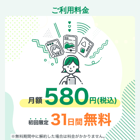
SUPER GT ｜ 王者の証である“0”をつけ、32年目のシーズン
ご利用料金
に挑む。
SUSPENSION ｜ ル・マン初挑戦を支えたKWの妥協なき開
発哲学。
LMDh Prototype ｜ 初のプロトタイプ・カー、未来を切り拓
くSC63。
THE MEISTERS FOX HEAD / SVR / AKRAPOVIC
開発現場で見た革新の輪郭、設計者が語るBBSの新たな挑
戦。
福野礼一郎｜高級スポーツカーの作り方。
伊藤 梓｜クルマがわかる。クルマがかわる。
木原雅彦｜走れ！新人類
INTERSECTIONS
奥付・次号予告・バックナンバー
MOTORIST Vol.5
特別付録 サーキットを躍動する、ファイティングブル。
THE JOURNY OF JLOC