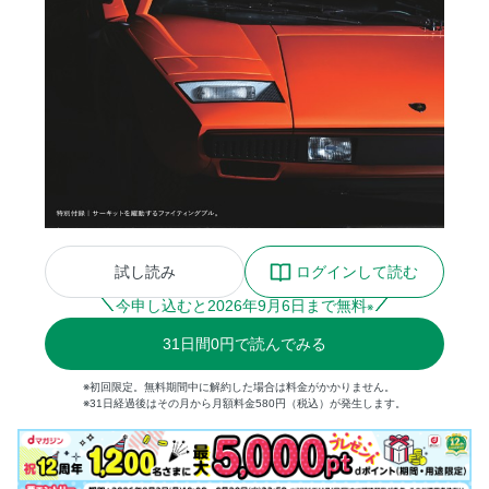
試し読み
ログインして読む
今申し込むと
2026
年
9
月
6
日まで無料
※
31
日間
0円
で読んでみる
※初回限定。無料期間中に解約した場合は料金がかかりません。
※31日経過後はその月から月額料金580円（税込）が発生します。