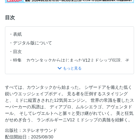
目次
表紙
デジタル版について
目次
特集 カウンタックからはじまったV12ミドシップ伝説、そ
のすべて。
Countach LP400 世界を震撼させた、スーパーカーの王
者。
すべては、カウンタックから始まった。 シザードアを備えた低く
Countach 25th Anniversary 偉大なるカウンタックの最終
鋭いウエッジシェイプボディ。 見る者を圧倒するスタイリング
章、未来への可能性を示した25th。
と、 ミドに縦置きされた12気筒エンジン。 世界の常識を覆したス
Countach Chronicle
ーパーカーの系譜は、 ディアブロ、ムルシエラゴ、アヴェンタド
ール、 そしてレヴエルトへと脈々と受け継がれていく。 美と狂気
Diablo 伝説を継承し、洗練させたネオクラシック。
がせめぎ合う、 ランボルギーニV12 ミドシップの真髄を紐解く。
Diablo Chronicle
出版社：ステレオサウンド
Murciélago Roadster クラシックとモダンが溶け合う、約
配信開始日：2025/08/30
束されたヴィンテージ。