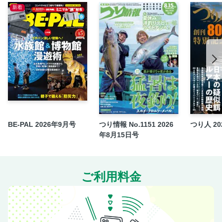
新着
笠ヶ岳・双六岳
［ルポ］ 雲ノ平・黒部五郎岳
野口五郎岳・烏帽子岳
北アルプス北部
インデックスマップ＆エリア解説
白馬三山
唐松岳
五竜岳・鹿島槍ヶ岳
BE-PAL 2026年9月号
つり情報 No.1151 2026
つり人 20
針ノ木岳・蓮華岳
年8月15日号
立山三山
五色ヶ原・薬師岳
剱岳（別山尾根）
ご利用料金
仙人池・池ノ平山
中央アルプス・南アルプス
インデックスマップ＆エリア解説
木曽駒ヶ岳