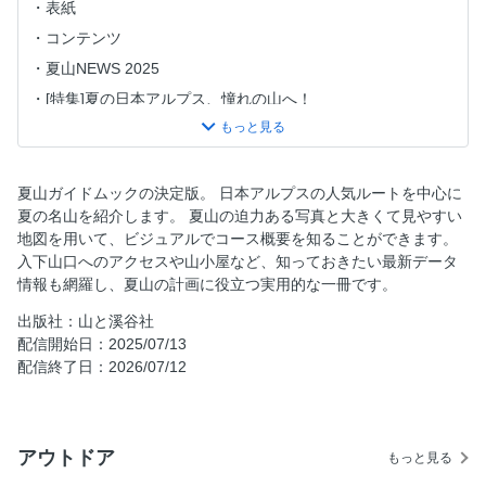
表紙
コンテンツ
夏山NEWS 2025
[特集]夏の日本アルプス、憧れの山へ！
［ルポ］ 北アルプス・唐松岳 日本アルプスの山々が呼んで
いる！
コースガイドの見方・使い方
夏山ガイドムックの決定版。 日本アルプスの人気ルートを中心に
北アルプス南部
夏の名山を紹介します。 夏山の迫力ある写真と大きくて見やすい
地図を用いて、ビジュアルでコース概要を知ることができます。
インデックスマップ＆エリア解説
入下山口へのアクセスや山小屋など、知っておきたい最新データ
燕岳
情報も網羅し、夏山の計画に役立つ実用的な一冊です。
パノラマ銀座
出版社：山と溪谷社
前穂高岳・奥穂高岳
配信開始日：2025/07/13
槍ヶ岳
配信終了日：2026/07/12
大キレット・北穂高岳
［コラム］ 上高地周辺おすすめグルメ
アウトドア
［コラム］ ウェストンってどんな人？
もっと見る
西穂高岳