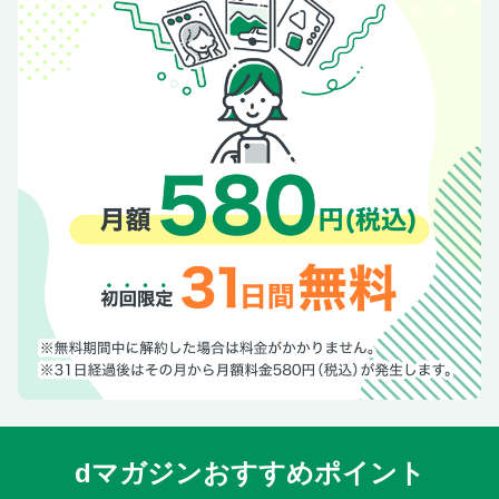
宝剣岳・三ノ沢岳
鳳凰三山
仙丈ヶ岳
白峰三山
塩見岳・蝙蝠岳
［ルポ］ 光岳
北アルプス アクセスガイド
北アルプス 山小屋＆キャンプ指定地データ
中央・南アルプス アクセスガイド
中央・南アルプス 山小屋＆キャンプ指定地データ
[夏山ガイド企画]全国の名山を歩く
［ルポ］ 山形県・新潟県 朝日連峰 以東岳〜大朝日岳
岩手県・秋田県 八幡平 裏岩手縦走路
秋田県 秋田駒ヶ岳
dマガジンおすすめポイント
宮城県・山形県 蔵王 熊野岳
群馬県 尾瀬 至仏山