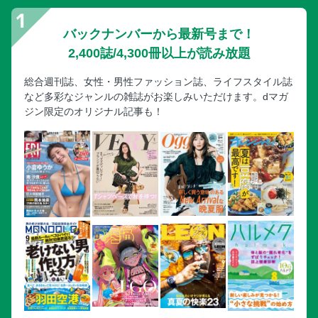
長野県・山梨県 金峰山
バックナンバーから最新号まで！
長野県 八ヶ岳 天狗岳
2,400誌/4,300冊以上が読み放題
［ルポ］ 山梨県・静岡県 富士山
[特別企画]ロープウェイハイキング2025
総合週刊誌、女性・男性ファッション誌、ライフスタイル誌
など多彩なジャンルの雑誌がお楽しみいただけます。dマガ
［ルポ］ 群馬県・栃木県 日光白根山
ジン限定のオリジナル記事も！
青森県 八甲田山
山形県・福島県 西吾妻山
新潟県 八海山
新潟県・群馬県 谷川岳
栃木県 那須岳
長野県 北八ツ池めぐり
長野県 霧ヶ峰・車山
長野県 入笠山