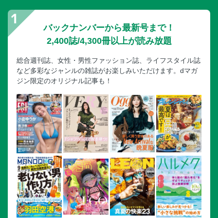
「ホースセラピー」
別冊付録 Part2 未来を育むラグジュアリーの力
バックナンバーから最新号まで！
別冊付録 Louis Vuitton 変わらぬ信念が、支援の輪を広げ
2,400誌/4,300冊以上が読み放題
る！
別冊付録 Bvlgari 未来の世代を育てる“マスタークラス”
総合週刊誌、女性・男性ファッション誌、ライフスタイル誌
別冊付録 TWICE SANAと輝くホリデーへ 煌めくダイヤモン
など多彩なジャンルの雑誌がお楽しみいただけます。dマガ
ドと新しい私
ジン限定のオリジナル記事も！