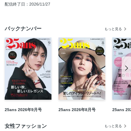
日記
配信終了日：2026/11/27
新時代のモードの旅へ…Journey into Mode HERMÈS ×
FUKA KOSHIBA
2026年を切り拓くPower Action !
バックナンバー
もっと見る
Part1 ポジティブに生きるためのメソッド
Column ハリウッドセレブのBig Power Action
Part2 ネクストステージで輝くエレ派
Part3 “馬”がパワーチャージのキーワード
Part4 新年に迎えたいファッション小物
明日が輝く！ 未来ワンピース
定期購読 「ラルコバレーノ」の25ans別注“スマートミニウ
ォレット”がセット
BALENCIAGA モードなアイコンバッグが主役
ジュエリーde開運☆
25ans 2026年9月号
25ans 2026年8月号
25ans 2
CARTIER 聖なる日を彩るこの輝きが私の味方
ティファニー 伝説が宿るジュエリーウォッチ
女性ファッション
もっと見る
Fashion Times