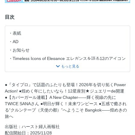
目次
表紙
AD
お知らせ
Timeless Icons of Elegance エレガンスを語る12のアイコン
服飾史家 中野香織さんが解き明かす ロイヤルの肖像―― タ
イムレスな輝きの理由
世界的建築家が語る“人生のヒント” 安藤忠雄、未来への伝言
●『タイプロ』で話題のふたりも登場！2026年を切り拓くPower
ミスリンのナチュラルライフ・レポ 愛しい気配
Action! ●煌めく年にしたいなら！12星座別★ジュエリーde開運
●【カバーガール連載】A New Chapter――輝く視線の先に
A New Chapter 輝く視線の先に SANA(TWICE)
TWICE SANAさん ●明日が輝く！未来ワンピース ●五感で癒され
目次
る“クルンテープ（天使の都）”へようこそ Bangkok――煌めきの
25ans外商部
旅へ
福岡伸一さんと考える “美しさ”とは何か?
出版社：ハースト婦人画報社
遠州流茶道・小堀宗翔さんがつづる 地球を歩く、私のお茶
配信開始日：2025/11/28