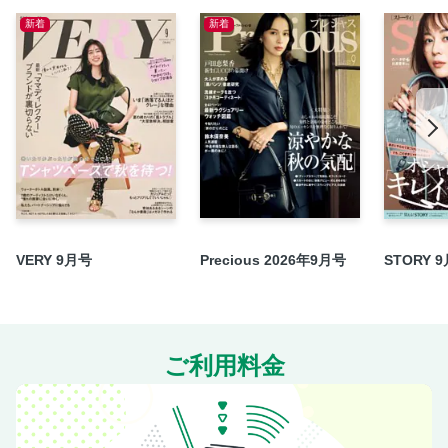
新着
新着
ビューティ·メダリストの 美容社交会
Beauty Times
シャネル 時代を超えて愛される3つの秘密
ルイ・ヴィトン 旅するコスメ
25ansデジタルを毎日チェック！
【大阪＆神戸】特別な日をいっそう晴れやかに ハレの日ダ
イニング
Part1 とっておきのカウンター
Part2 神戸の老舗で極上の美味を
VERY 9月号
Precious 2026年9月号
STORY 
Part3 大阪の最旬ホテルダイニング
Column エレ派のお気に入りアドレス
Bangkok─煌めきの旅へ
海との共生に向けて、私たちが踏み出す一歩
ご利用料金
Pick Up Global Trends : Home Decor 伝統と洗練を極めたテ
キサスの邸宅へ
25ans 船上パーティ in 大阪 Report!