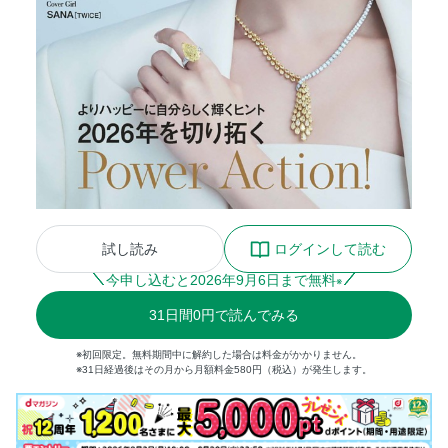
試し読み
ログインして読む
今申し込むと
2026
年
9
月
6
日まで無料
※
31
日間
0円
で読んでみる
※初回限定。無料期間中に解約した場合は料金がかかりません。
※31日経過後はその月から月額料金580円（税込）が発生します。