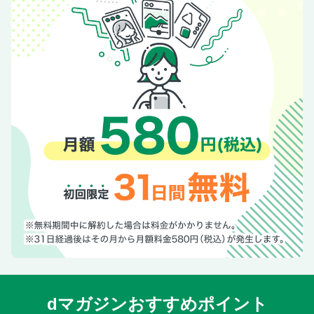
Lifestyle Times
What’s New
SHOP LIST
Love Me Doのタロットが導く未来の扉
奥付
次号予告
別冊付録 エレ派の未来白書2026
別冊付録 Index
別冊付録 Prologue 再びスリランカへ─25ans図書館、15年
の物語
別冊付録 Part1 子どもたちをエンパワメントする 多彩なア
クション
別冊付録 Books×Children 安藤忠雄さんの 「こども本の森」
プロジェクト
別冊付録 Art×Children さまざまなアートで自分らしさを表
現！
dマガジンおすすめポイント
別冊付録 Horse×Children NASU FARM VILLAGEが取り組む