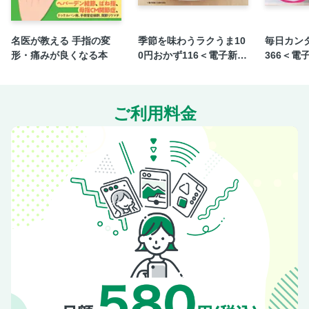
名医が教える 手指の変
季節を味わうラクうま10
毎日カン
形・痛みが良くなる本
0円おかず116＜電子新版
366＜電
＞
ご利用料金