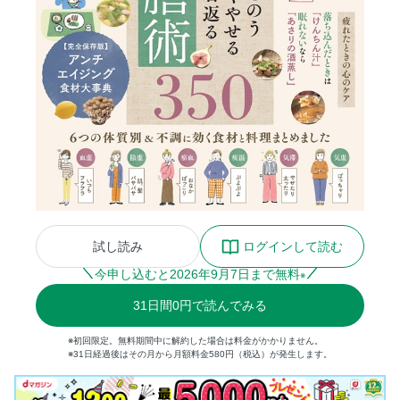
試し読み
ログインして読む
今申し込むと
2026
年
9
月
7
日まで無料
※
31
日間
0円
で読んでみる
※初回限定。無料期間中に解約した場合は料金がかかりません。
※31日経過後はその月から月額料金580円（税込）が発生します。