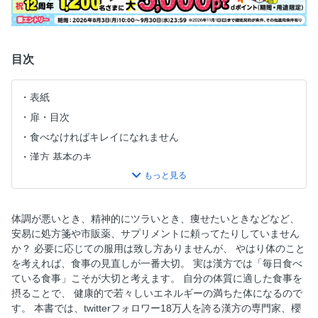
目次
表紙
扉・目次
食べなければキレイになれません
漢方 基本のキ
美しく健康的な体が手に入る！
美容＆女性の悩みを解消
オトナ女子のなんとなく不調を予防＆改善！
体調が悪いとき、精神的にツラいとき、痩せたいときなどなど、
安易に処方箋や市販薬、サプリメントに頼ってたりしていません
こころのモヤモヤを解決する方法
か？ 必要に応じての服用は致し方ありませんが、 やはり体のこと
を考えれば、食事の見直しが一番大切。 実は漢方では「毎日食べ
ている食事」こそが大切と考えます。 自分の体質に適した食事を
摂ることで、 健康的で若々しいエネルギーの満ちた体になるので
す。 本書では、twitterフォロワー18万人を誇る漢方の専門家、櫻