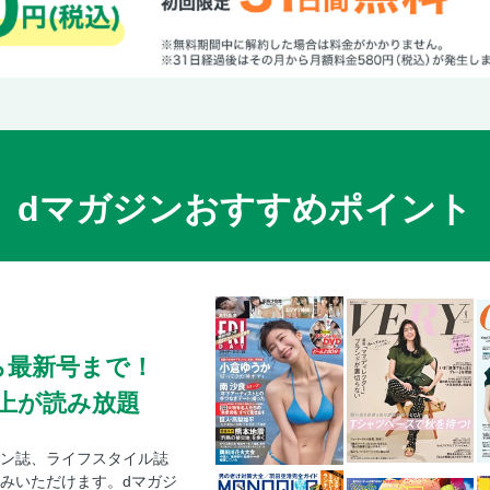
Debut!
国産車/輸入車問い合わせ先
奥付
dマガジンおすすめポイント
ら最新号まで！
0冊以上が読み放題
ン誌、ライフスタイル誌
みいただけます。dマガジ