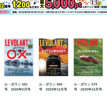
OWNER INTERVIEW 02 アルファ
OWNER INTERVIEW 03 ディフェン
COLUMN 01 自動車業界で活躍した女
OWNER INTERVIEW EXTRA ミニ・ク
STUDY 02 彼女たちがKYOJO CUPで
ARCHIVE 01 女性が乗りたいデートカー
ARCHIVE 02 ル・ボランのアーカイ
EXTRA EDITION 01 ロールス・
02 マクラーレンGTS
クルマ好きが集うメイドコンカフェとは
最新映え活は“ハーフサイズ”に熱視線
英国でベントレーの世界を満喫する
ドイツ自動車文化「聖地巡礼」の旅
ル・ボラン 581
ル・ボラン 580
ル・ボラン 579
号 2026年2月号
号 2025年12月号
号 2025年10月号
キャデラック・リリック
プジョー3008
ルノー・カングー