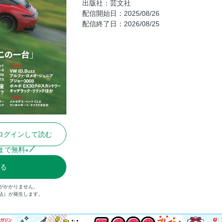
出版社：芸文社
FIRST CONTACT 01 メルセデス・ベン
配信開始日：2025/08/26
配信終了日：2026/08/25
FIRST CONTACT 02 ランボルギーニ
FIRST CONTACT 03 ベントレー・
FIRST CONTACT 04 レクサスRZ
特集「オンナのル・ボラン」
TALK SESSION 「男女6人夏座談会」
SHOWDOWN 01 フォルクスワーゲン・ゴル
ペ
SHOWDOWN 02 ミニJCW E×ヒョン
SHOWDOWN 03 ポルシェ911カレ
ログインして読む
NEWCOMER 01 フォルクスワーゲンID.
まで無料
※
NEWCOMER 02 アルファ・ロメオ・ジ
る
NEWCOMER 03 ボルボEX30クロスカ
NEWCOMER 04 トヨタ・カローラクロ
がかかりません。
税込）が発生します。
STUDY 01 女性だってMT車が好きなん
OWNER INTERVIEW 01 マセラテ