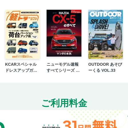
ランチア・イプシロン
ボルボXC60
ジープ・レネゲードe-Hybrid
高桑秀典の「レジェンド・カーズ・ライ
MkⅢ
石井昌道と遠藤イヅルの「最新カーテ
Vol.26：Honda SENSING 360＋
渡辺敏史の「熟れウマ、この１台」第42
中三川大地の「仕事人の素顔。」File 42
KCARスペシャル
ニューモデル速報
OUTDOOR あそび
ドレスアップガイ
すべてシリーズ 第
ーくる VOL.33
清水和夫が語る“ポルシェ”と“哲学”第
ド Vol.45 軽トラカ
653弾 新型CX-5の
れる「天才の血統」
スタムガイド No.3
すべて
ADAC RAVENOL 24h Nurburgring2025×
BRIDGESTONE TEST DRIVER EXPERI
ご利用料金
MICHEKIN PRIMACY 5
第23回 木下隆之のニュルパラサイト
LE VOLANT WEB
LEVOLANT NEWS AND TOPICS