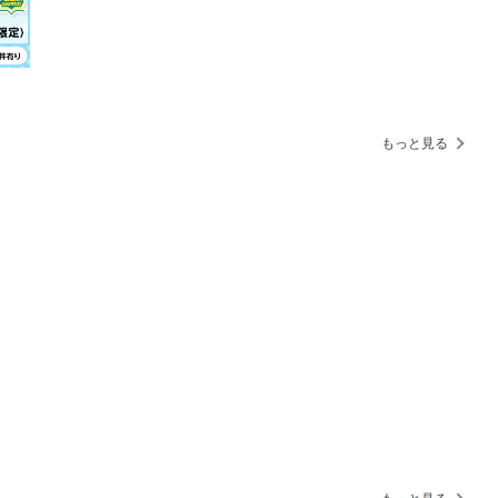
・ロメオ1600スパイダー・デュエット
ダー90×ミニ・クーパーS
性たち
ーパーS×BBS LM
闘う理由
もっと見る
!
ブで読むデートカー
ロイス・ブラック・バッジ・スペクター