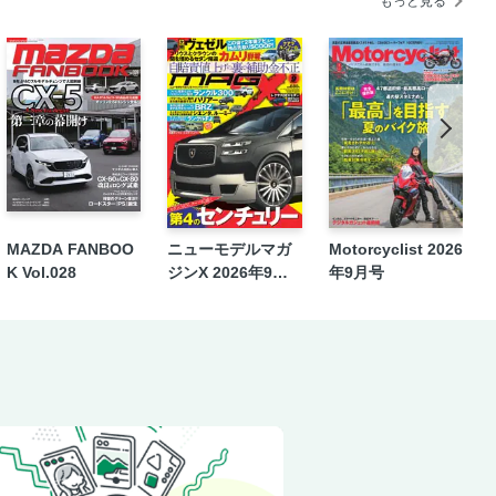
もっと見る
フ」第72回：ウーズレー・ホーネット
クノロジー イラストレイテッド」
回：BMW M5ツーリング
：小林 博
MAZDA FANBOO
ニューモデルマガ
Motorcyclist 2026
K Vol.028
ジンX 2026年9月
年9月号
1回：ポルシェ博士とその一族に受け継が
号
KW automotive
ENCE