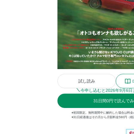
試し読み
今申し込むと
2026
年
9
月
6
日
31
日間
0円
で読んでみ
※初回限定。無料期間中に解約した場合は料金
※31日経過後はその月から月額料金580円（