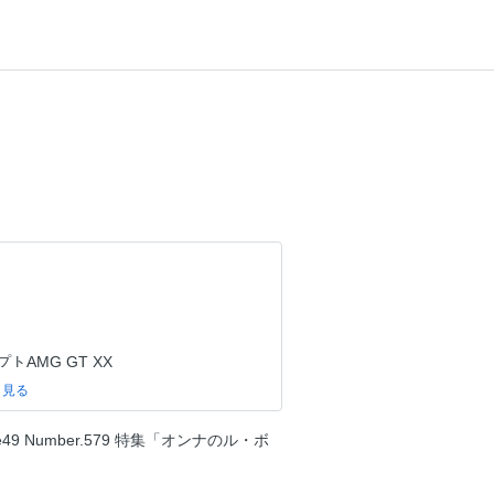
プトAMG GT XX
ィ
ノメノ
ume49 Number.579 特集「オンナのル・ボ