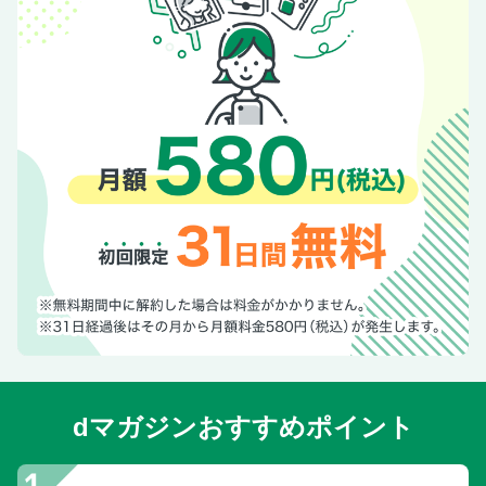
今季のトレンドアイテムを人気HM3人がチェック 2026 春の
新色座談会
65ブランド672アイテム掲載! 2026 春新色BOOK
使いやすくてよくうるおうのはどれ? 実験VOCE 本命シート
マスク ガチ検証！
べサメ ボーテ
Beauty Calendar
VOCE プレゼント
こすらなければ、美肌
齋藤薫の美容自身 Stage2
VOCE美容部
VOCE's BOOK
伊藤理佐「女のはしょり道」
顔、脚、全身のむくみに立ち向かう プロに学ぶ むくみ解消
テク32
dマガジンおすすめポイント
協力店
次号予告