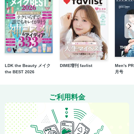
PART 4 やりすぎて浮いてる!を防ぐコツ 失敗知らずのチー
ク&ハイライト術
PART 5 次に流行るプチプラ&韓国コスメが大集
2026「NEXTブレイクコスメ」はコレだ!
新連載 神崎恵 美人オーラの作り方
2025年の美容を総決算! PART どれがヒット?どう使った?効
果は? 2025年バズコスメまとめ
ガンバレルーヤとガンバル! 冬の乾燥予防&ケア100
Beauty Topics（シロク）
LDK the Beauty メイク
DIME増刊 favlist
Men's P
新作アイテム42点を美賢者&読者がとことん試してランキン
the BEST 2026
月号
グ! 2025年下半期家電ベスコス
美のプロが惚れ込んだ神アイテムはコレ! 発表! マイベスト美
容家電
ご利用料金
プロが太鼓判を押す実力派アイテムが勢揃い! VOCEお風呂
ベスコス2026
この肌、この身体はバスタイムにつくられる松本まりか 全
力＂お風呂ビューティ＂
新連載 大野真理子 人生変えちゃう相棒コスメ