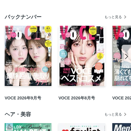
ディオールと紐解く「リバースエイジング」
人気ヘアメイク林由香里、𠮷﨑沙世子、小澤桜共演 浜辺美
バックナンバー
もっと見る
波、春メイクことはじめ
目ウロコジャーナル
美プロのハマりごと vol.44
スナック植松へようこそ!第60回
今年も歴史に残る名作が誕生する予感! 2026SS ブライトニ
ング&UV 速報
冬こそ雪肌精を使うべき理由教えます
キレイのウワサ、全部盛り! 2026年バズるメイク& ブレイク
コスメ全力予想
PART 1 ヘアメイク林由香里さん激推しアイパレ発表 新作ア
イパレで「冬と春」の2つの顔
VOCE 2026年9月号
VOCE 2026年8月号
VOCE 2
PART 2 誰でも必ずあかぬける、最旬眉毛をプロが伝授 目指
したいのは「微アーチ眉」
ヘア・美容
もっと見る
PART 3 長井さんが色選び・使い方のモヤモヤ全部解決しま
す! カラーコントロールのベストレシピ