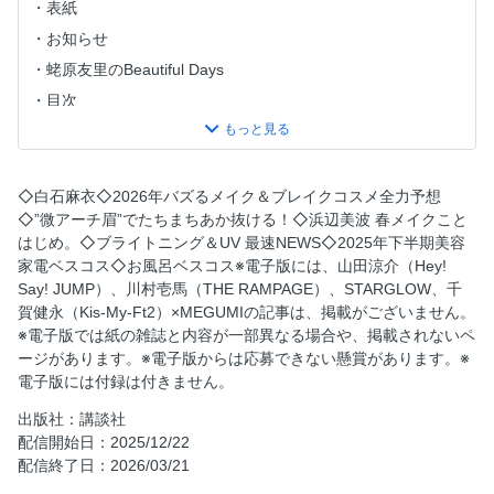
表紙
お知らせ
蛯原友里のBeautiful Days
目次
今月の付録はコレ! うるツヤ髪＆もちふわ肌のための お風呂
で美磨きBOX
今月の付録はコレ! 肌の生まれ変わる力をサポート! 生命感に
◇白石麻衣◇2026年バズるメイク＆ブレイクコスメ全力予想
満ちた＂水滴る肌＂を KANEBOの美容化粧水で！
◇”微アーチ眉”でたちまちあか抜ける！◇浜辺美波 春メイクこと
今月の付録はコレ! 素肌にとけこむクリアな光沢感 N ネーミ
はじめ。◇ブライトニング＆UV 最速NEWS◇2025年下半期美容
ングAMING. 主役級ハイライト
家電ベスコス◇お風呂ベスコス※電子版には、山田涼介（Hey!
Say! JUMP）、川村壱馬（THE RAMPAGE）、STARGLOW、千
今月の付録はコレ! 盛れるカラーラインナップで 大人気の韓
賀健永（Kis-My-Ft2）×MEGUMIの記事は、掲載がございません。
国ブランド! 2aN ぷるちゅる透明感ティント
※電子版では紙の雑誌と内容が一部異なる場合や、掲載されないペ
今月の付録はコレ! 美プロからも読者からもラブコールが止
ージがあります。※電子版からは応募できない懸賞があります。※
まらない 雪肌精の永遠の名品化粧水
電子版には付録は付きません。
黒柳徹子 私が出会った美しい人 第44回
出版社：講談社
COVERBEAUTY 白石麻衣 いつまでも私たちの憧れの的！
配信開始日：2025/12/22
愛され続ける理由
配信終了日：2026/03/21
ハリ肌へ、カプチュールからの新たなる回答