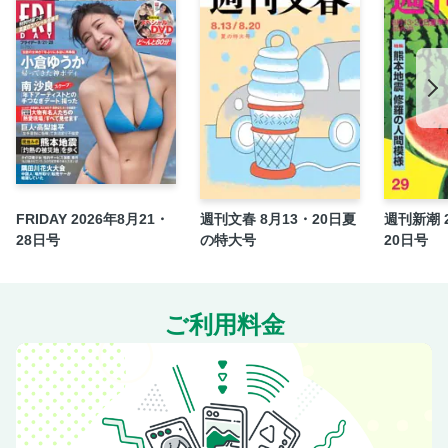
【LOOK!】操縦士をライバルから次々と「引き抜き」？ JAL
系LCCの評判／住吉会会長が窃盗容疑で逮捕 怪文書が飛び
交う驚きのウラ事情
【LOOK!】NHK職員が悲鳴 局内を混乱させた、とある「訓
練」ほか
【LOOK!】 愛子さまvs.佳子さま カレンダー対決の勝者は ほ
か
【LOOK!】 ５度目の挑戦で初五輪?カーリング界の「月見
草」吉村紗也香がスゴい ほか
FRIDAY 2026年8月21・
週刊文春 8月13・20日夏
週刊新潮 2
28日号
の特大号
20日号
この冬、みんなで考えたい実家の後始末 寂しいけれど実家
は売れるうちに売りなさい
スイスイ進むよ「捨てる極意」5ステップ
ご利用料金
実家の「うわもの」売るか、潰すか、活かすか
「ゼロ円不動産」を幸せ資産に変える
読者と編集部の郵便箱
わたしの宝物 石原伸晃
テレビでおなじみの名物社長に密着スーパーアキダイ