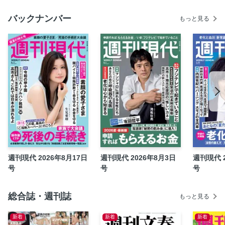
檀ふみ 阿川佐和子「半世紀のともだち」
バックナンバー
もっと見る
玉村豊男 「老年計画」
梅沢富美男 「人生70点主義」
玉袋筋太郎「玉ちゃんのあの人に乾杯！」
町田康 「むかし礼讃」
あの日のごちそうさま 北方謙三
大川慎太郎 「一棋一遊」
喫茶去 ちょっとおしゃべり 山田五郎×南伸坊
佐藤優 「名著、再び」
社長の日曜日「貝印」遠藤浩彰
パズル二刀流 数独＆クロスワード
週刊現代 2026年8月17日
週刊現代 2026年8月3日
週刊現代 2
号
号
号
ポテチ次郎 「アー・ユー・ハッピー？」
山口亮子「ジャーナリストの目」
総合誌・週刊誌
箱根駅伝のケニア人が日本にやって来るまで
もっと見る
2025年 私のベストブック
新着
新着
新着
2025年 最高のドラマ・映画を決めよう