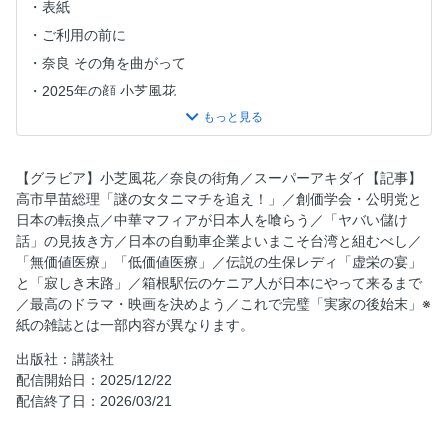
表紙
ご利用の前に
奈良 その角を曲がって
2025年の顔 小芝風花
高市早苗総理 4000万円をポンと寄付した謎の｢女タニマチ｣
を追え！
いま「創価学会員」は何をしているのか？
【グラビア】小芝風花／奈良の街角／スーパーアキダイ【記事】
｢ブレーキ｣を失った自民党の行く末
高市早苗総理「謎の女タニマチを追え！」／創価学会・公明党と
日本の転換点／中華マフィアが日本人を喰らう／「ヤバい儲け
公明党と自民党 栄光と蹉跌の「全史」
話」の見抜き方／日本の自動車企業よいまこそ台湾と組むべし／
「ヤバい儲け話」の見抜き方
「無価値医療」「低価値医療」／伝説の生保レディ「虚栄の宴」
中華マフィアが日本人を喰らう
と「寂しき末路」／箱根駅伝のケニア人が日本にやって来るまで
／最高のドラマ・映画を決めよう／これで完璧「実家の後始末」※
日本の自動車企業よ いまこそ台湾と組むべし
紙の雑誌とは一部内容が異なります。
「無価値医療」「低価値医療」実名一覧
出版社：講談社
伝説の生保レディ「虚栄の宴」と「寂しき末路」
配信開始日：2025/12/22
美鳳の週間運気予報
配信終了日：2026/03/21
中国深層
ニッポン円魔帳