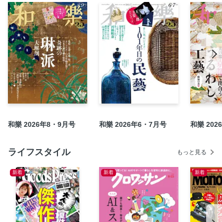
5
Part5〝京都好き〟が選ぶ静謐を楽しむ、上質の宿15
京ことば都がたり
濱田庄司さんの足跡を辿る
茶の湯の「をかし」帖
武相荘のたからもの
白洲正子さんの「特別装丁本」販売イベントが開催されま
す！
徹底詳解！ 北斎「花うさぎ」マチ広BAG
和樂 2026年8・9月号
和樂 2026年6・7月号
和樂 202
「初役」の喜びと心得
「栗の名菓子」グランプリ
ライフスタイル
もっと見る
和樂好みな名品＆逸品
ハイジュエリー 新たなる伝説 SCAVIA
新着
新着
新着
繊細さに心ときめく！「手仕事バッグ」
永続的な発展を願って──。世界的名門ブランドと芸術文
化。その揺るぎない絆
新しいスキンケア時代到来！ 向上させるべきは、肌の「回