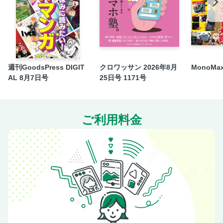
復力」
美の賢者が語る、今月の至福美容
今月、何かいいコスメ、見つかった？
『悪役は口に苦し』
『和樂web』人気の連載陣がパワーアップ！
週刊GoodsPress DIGIT
クロワッサン 2026年8月
MonoMa
AL 8月7日号
25日号 1171号
『Precious10月号』〈告知〉
定期購読のお知らせ、取材協力社リスト
プレゼント付き和樂検定クロスワードパズル
ご利用料金
和樂十二・一月号のお知らせ