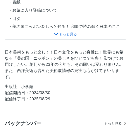
表紙
お気に入り登録について
目次
美の国ニッポンをもっと知る！ 和歌で読み解く日本のここ
ろ
坂東玉三郎 私の日課
衣・美・旅 3大プレゼントをご用意しました！
日本美術をもっと楽しく！日本文化をもっと身近に！世界にも希
十文字美信「大乗寺十三室」を撮る
なる「美の国＝ニッポン」の美しさをひとつでも多く見つけてお
届けしたい。創刊から23年の今年も、その願いは変わりません。
静かに秋を愛でる、京都の名庭
また、西洋美術も含めた美術展情報の充実も心がけてまいりま
〈大特集〉 静寂の京都ありました！
す。
Part1 静寂を楽しむ秋の京都・和樂流
出版社：小学館
Part2 通が愛する、静かな美術館へ
配信開始日：2024/08/30
喧噪の京都コラム1 外国人観光客が行列！TOP5〝意外な
配信終了日：2025/08/29
店〟＆〝有名観光地〟
Part3 大人が安らぐ喫茶空間
Part4 ひそやかに秋を楽しむ、お散歩ルート5
バックナンバー
もっと見る
喧噪の京都コラム2 老若男女が行列！スイーツの〝人気店〟