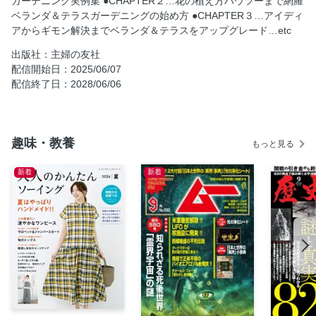
ガーデニング実例集 ●CHAPTER２…花の植え方ハウツーまで網羅
ベランダ＆テラスガーデニングの始め方 ●CHAPTER３…アイディ
アからギモン解決までベランダ＆テラスをアップグレード…etc
出版社：主婦の友社
配信開始日：2025/06/07
配信終了日：2028/06/06
趣味・教養
もっと見る
新着
新着