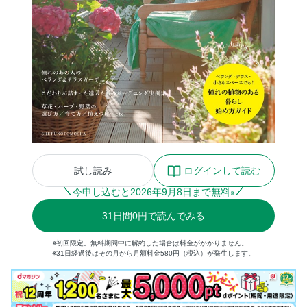
試し読み
ログインして読む
今申し込むと
2026
年
9
月
8
日まで無料
※
31
日間
0円
で読んでみる
※初回限定。無料期間中に解約した場合は料金がかかりません。
※31日経過後はその月から月額料金580円（税込）が発生します。