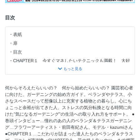
目次
表紙
扉
目次
CHAPTER１ 今すぐマネしたいテクニックも満載！ 大好
きな植物があふれた我が家のベランダ＆テラス
CHAPTER２ そろえる道具から花の植え方ハウツーまで網
羅 ベランダ＆テラスガーデニングの始め方
何からそろえたらいいの？ 何から始めたらいいの？ 園芸初心者
CHAPTER３ 取り入れたいアイディアからギモン解決ま
に向けた、ガーデニングの始め方ガイド。ベランダやテラス、小
で ベランダ＆テラスをアップグレード
さなスペースだって想像以上に充実する植物との暮らし。心にち
奥付
ょこっと余裕が出てきた人、ストレスの気分転換となる時間に向
けた”気になるガーデニング”の生活への取り入れ方をサポート。 ●
巻頭インタビュー…憧れのあの人のベランダ＆テラスガーデニン
グ…フラワーアーティスト・前田有紀さん、モデル・kazumiさん
●CHAPTER１…こだわりが詰まった達人たちのベランダ＆テラス