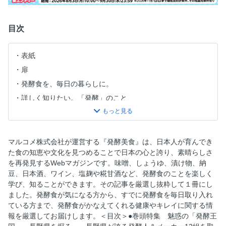
目次
表紙
扉
発酵食を、毎日の暮らしに。
詳しく知りたい。「発酵」のこと
菰田欣也さんインタビュー・発酵食品は、手早く作る料理に
「時間の深み」をプラスしてくれる
Contents
マルコメ株式会社が運営する『発酵美食』は、日本人が育んでき
巻頭特集 魅惑の『発酵王国』、長野県を探る。
た食の知恵や文化を見つめることで日本の心と誇り、素晴らしさ
を再発見するWebマガジンです。味噌、しょうゆ、漬け物、納
発酵長寿王国 長野県の魅力とは？ 「発酵バレー
豆、日本酒、ワイン、塩麹や糀甘酒など、発酵食のことを楽しく
NAGANO」について
学び、知ることができます。その記事を厳選し抜粋して１冊にし
「塩尻志学館高等学校」について
ました。発酵食が気になる方から、すでに発酵食を毎日取り入れ
魅惑の発酵王国 NAGANO 探訪 1 味噌 すや亀本店
ている方まで、発酵食がかなえてくれる健康やキレイに関する情
報を厳選してお届けします。＜目次＞●巻頭特集 魅惑の「発酵王
2 しょうゆ 松岡屋醸造場