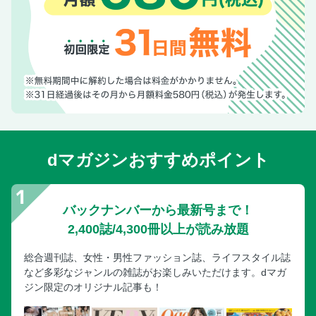
長野県・下伊那郡 石苔亭いしだ
神奈川県・鎌倉市 ヨリドコロ
東京都・新宿区 神楽坂むすびや
体を気遣う人はみんな飲んでいます。もっと楽しみたい！
甘酒の世界
炊飯器で簡単！ 自家製甘酒の作り方
ほりえさわこさんに教わる ふんわり塩鮭のレモンクリーム
パスタ
dマガジンおすすめポイント
榎本美沙さんに教わる 糀甘酒を使ったクリームパスタ
由井千尋さんに教わる 手作りの甘酒スイーツ
奥付
バックナンバーから最新号まで！
2,400誌/4,300冊以上が読み放題
総合週刊誌、女性・男性ファッション誌、ライフスタイル誌
など多彩なジャンルの雑誌がお楽しみいただけます。dマガ
ジン限定のオリジナル記事も！