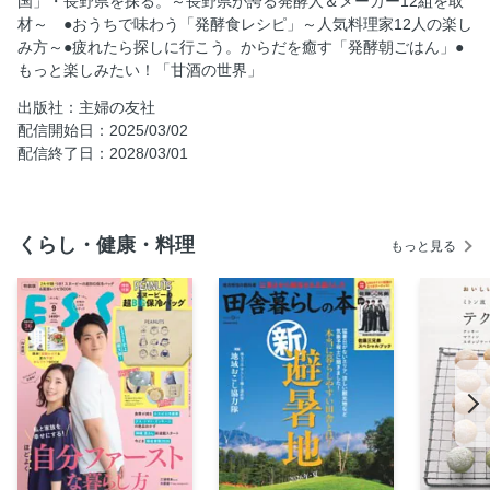
国」・長野県を探る。～長野県が誇る発酵人＆メーカー12組を取
3 しょうゆ 伊那醤油
材～ ●おうちで味わう「発酵食レシピ」～人気料理家12人の楽し
4 日本酒 宮坂醸造
み方～●疲れたら探しに行こう。からだを癒す「発酵朝ごはん」●
もっと楽しみたい！「甘酒の世界」
5 日本酒 若林醸造
6 ワイン 坂城葡萄醸造
出版社：主婦の友社
配信開始日：2025/03/02
7 ビール ヤッホーブルーイング
配信終了日：2028/03/01
8 酢 内堀醸造
9 麹 西麴屋本舗・24koujiya
10 納豆 村田商店
くらし・健康・料理
もっと見る
11 漬物 マルトウ
12 チーズ アトリエ・ド・フロマージュ
長野の食材を堪能できる注目の宿＆お食事処 創舎 わちが
い
松本十帖
山品
信州くらうど
人気料理家たちの手仕事カレンダー おうちで味わう「発酵
食レシピ」 上島亜紀さんの「水キムチ」