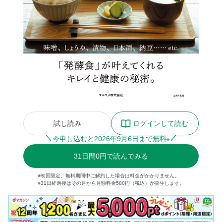
試し読み
ログインして読む
今申し込むと
2026
年
9
月
6
日まで無料
※
31
日間
0円
で読んでみる
※初回限定。無料期間中に解約した場合は料金がかかりません。
※31日経過後はその月から月額料金580円（税込）が発生します。