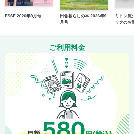
吉田愛さんの「和風ザワークラウト」
ESSE 2026年9月号
田舎暮らしの本 2026年9
ミトン流
市瀬悦子さんの「味噌漬け」
月号
ックのお
黄川田としえさんの「ゴーヤーのしょうゆ麹そぼろ」
石澤清美さんの「インドのチーズ・パニール」と「ホエー漬
け」
ご利用料金
ダンノマリコさんの「一晩でできる白味噌」
沼津りえさんの「発酵小鍋」
こてらみやさんの「レモンの塩コンフィ＆ペースト」
重信初江さんの「発酵白菜」
ｍinokamoさんの「納豆麹」
上田淳子さんの「本みりんベースの手作り発酵だれ3種」
牧野直子さんの「ヨーグルト味噌」
疲れたな、と思ったら探しにいこう。体を癒やす発酵朝ごは
ん 東京都・品川区 東京豆漿生活
東京都・渋谷区 かつお食堂
栃木県・日光市 汁飯香の店 隠居うわさわ