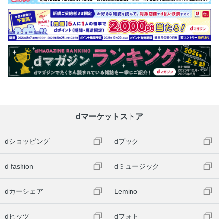
京都交通ガイド／2京都でのアクセス
さくいん
奥付
KYOTO最旬まち歩きBOOK
KYOTO最旬まち歩きBOOK／1祇園
KYOTO最旬まち歩きBOOK／2清水五条
KYOTO最旬まち歩きBOOK／3烏丸
KYOTO最旬まち歩きBOOK／4岡崎
KYOTO最旬まち歩きBOOK／5三条通／6京都御所周辺
dマーケットストア
KYOTO最旬まち歩きBOOK／キホンをおさえる！京都プラ
ンニングのコツ
dショッピング
dブック
イマドキ京みやげリスト＆京都駅活用BOOK
d fashion
dミュージック
京みやげ／1フォトジェニック菓子
京みやげ／2王道みやげ菓子
dカーシェア
Lemino
京みやげ／3京の味みやげ
京みやげ／4おしゃれな京雑貨
dヒッツ
dフォト