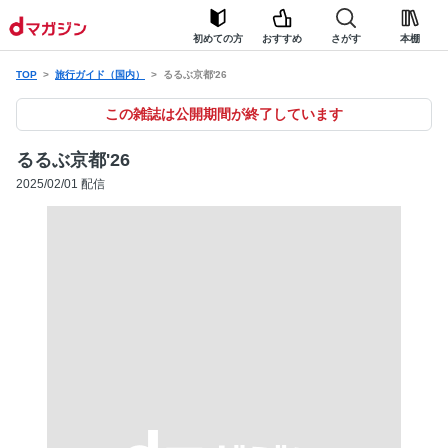
初めての方
おすすめ
さがす
本棚
TOP
旅行ガイド（国内）
るるぶ京都'26
この雑誌は公開期間が終了しています
るるぶ京都'26
2025/02/01 配信