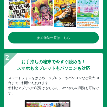
人気3大エリア／嵐山周辺／嵐山さんぽゴールデンコース
人気3大エリア／嵐山周辺／嵐山でランチ＆カフェ
人気3大エリア／嵐山周辺／嵐山駅前2大スポット／保津峡ビ
ュートリップ
人気3大エリア／嵐山周辺／天龍寺周辺スポット
人気3大エリア／嵐山周辺／嵐山からひと足のばして 松尾・
参加雑誌一覧はこちら
桂へ
京都駅・伏見稲荷周辺
京都駅・伏見稲荷周辺／伏見稲荷大社
京都駅・伏見稲荷周辺／東福寺
お手持ちの端末で今すぐ読める！
京都駅・伏見稲荷周辺／東福寺とあわせて行きたい周辺スポ
スマホもタブレットもパソコンも対応
ット
スマートフォンをはじめ、タブレットやパソコンなど最大10
京都駅・伏見稲荷周辺／東寺
台までご利用いただけます。
京都駅・伏見稲荷周辺／西本願寺
便利なアプリでの閲覧はもちろん、Webからの閲覧も可能で
京都駅・伏見稲荷周辺／東寺・西本願寺とあわせて行きたい
す。
周辺スポット
京都駅・伏見稲荷周辺／まだあるおすすめスポット！