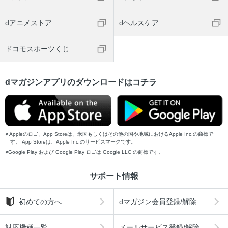
京みやげ／5手仕事の逸品
京都駅パーフェクトガイド
dアニメストア
dヘルスケア
京都駅みやげ＆グルメ
京都まち歩きMAP
ドコモスポーツくじ
京都まち歩きMAP／広域図／京都広域図
京都まち歩きMAP／広域図／京都中心図(北)
dマガジンアプリのダウンロードはコチラ
京都まち歩きMAP／広域図／伏見稲荷大社周辺／京都中心図
(南)
京都まち歩きMAP／詳細図／京都駅周辺
京都まち歩きMAP／詳細図／二条～五条
Appleのロゴ、App Storeは、米国もしくはその他の国や地域におけるApple Inc.の商標で
京都まち歩きMAP／詳細図／清水寺周辺
す。 App Storeは、Apple Inc.のサービスマークです。
Google Play および Google Play ロゴは Google LLC の商標です。
京都まち歩きMAP／詳細図／祇園
京都まち歩きMAP／詳細図／河原町
サポート情報
京都まち歩きMAP／詳細図／金閣寺周辺
京都まち歩きMAP／詳細図／銀閣寺・哲学の道／嵐山・嵯峨
初めての方へ
dマガジン会員登録/解除
京都まち歩きMAP／詳細図／京都郊外図
対応機種一覧
メールサービス登録/解除
京都バス・地下鉄のりこなしガイド