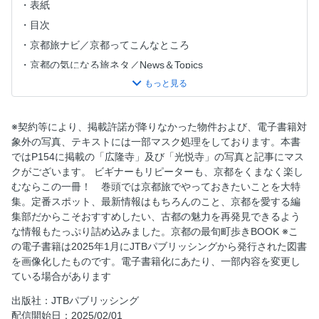
表紙
目次
京都旅ナビ／京都ってこんなところ
京都の気になる旅ネタ／News＆Topics
1泊2日ゴールデンコース
1泊2日ゴールデンコース／＋1日おでかけPLAN
今、行きたいKYOTO決定版！
※契約等により、掲載許諾が降りなかった物件および、電子書籍対
象外の写真、テキストには一部マスク処理をしております。本書
今、行きたいKYOTO決定版！／社寺さんぽ／王道社寺めぐ
ではP154に掲載の「広隆寺」及び「光悦寺」の写真と記事にマス
り
クがございます。 ビギナーもリピーターも、京都をくまなく楽し
今、行きたいKYOTO決定版！／社寺さんぽ／麗しの美仏
むならこの一冊！ 巻頭では京都旅でやっておきたいことを大特
今、行きたいKYOTO決定版！／社寺さんぽ／寺アート
集。定番スポット、最新情報はもちろんのこと、京都を愛する編
集部だからこそおすすめしたい、古都の魅力を再発見できるよう
今、行きたいKYOTO決定版！／社寺さんぽ／京の名庭／花
な情報もたっぷり詰め込みました。京都の最旬町歩きBOOK ※こ
手水
の電子書籍は2025年1月にJTBパブリッシングから発行された図書
今、行きたいKYOTO決定版！／社寺さんぽ／桜＆紅葉
を画像化したものです。電子書籍化にあたり、一部内容を変更し
今、行きたいKYOTO決定版！／社寺さんぽ／御利益スポッ
ている場合があります
ト
出版社：JTBパブリッシング
今、行きたいKYOTO決定版！／社寺さんぽ／お守り＆おみ
配信開始日：2025/02/01