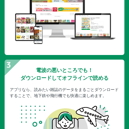
京都駅・伏見稲荷周辺／まだあるおすすめスポット！／梅小
路エリアの2大注目スポットへ！
二条城・京都御所周辺
二条城・京都御所周辺／元離宮二条城
二条城・京都御所周辺／京都御所／京都御苑／京都仙洞御所
／京都迎賓館
二条城・京都御所周辺／二条城・京都御所とあわせて行きた
い周辺スポット
二条城・京都御所周辺／下鴨神社／上賀茂神社
電波の悪いところでも！
金閣寺周辺
ダウンロードしてオフラインで読める
金閣寺周辺／金閣寺
金閣寺周辺／龍安寺
アプリなら、読みたい雑誌のデータをまるごとダウンロード
金閣寺周辺／金閣寺とあわせて行きたい周辺スポット
することで、地下鉄や飛行機でも快適に楽しめます。
金閣寺周辺／まだあるおすすめスポット！
金閣寺周辺／金閣寺周辺からひと足のばして 太秦へ
銀閣寺周辺
銀閣寺周辺／銀閣寺