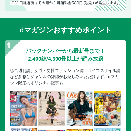
今、行きたいKYOTO決定版！／選りすぐり京体験／お寺で
体験・着物でまち歩き
今、行きたいKYOTO決定版！／選りすぐり京体験／美術館
＆博物館めぐり
dマガジンおすすめポイント
人気3大エリア／祇園・河原町周辺／早わかり
人気3大エリア／祇園・河原町周辺／はんなり祇園さんぽ
人気3大エリア／祇園・河原町周辺／街なかランチ
バックナンバーから最新号まで！
人気3大エリア／祇園・河原町周辺／街なか晩ごはん
2,400誌/4,300冊以上が読み放題
人気3大エリア／祇園・河原町周辺／錦市場
総合週刊誌、女性・男性ファッション誌、ライフスタイル誌
人気3大エリア／祇園・河原町周辺／祇園・河原町周辺スポ
など多彩なジャンルの雑誌がお楽しみいただけます。dマガ
ット
ジン限定のオリジナル記事も！
人気3大エリア／清水寺周辺／早わかり
人気3大エリア／清水寺周辺／清水寺
人気3大エリア／清水寺周辺／清水寺参道さんぽ
人気3大エリア／清水寺周辺／清水寺・高台寺周辺スポット
人気3大エリア／清水寺周辺／三十三間堂周辺スポット
人気3大エリア／嵐山周辺／早わかり