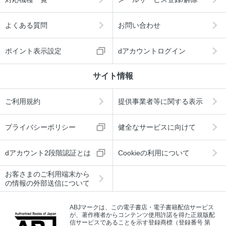
京都バス・地下鉄のりこなしガイド／1バスの特徴を知ろう
よくある質問
お問い合わせ
京都バス・地下鉄のりこなしガイド／2地下鉄の特徴を知ろ
う
ポイント表示設定
dアカウントログイン
京都バス・地下鉄のりこなしガイド／3お得なチケットを選
ぼう
サイト情報
京都バス・地下鉄のりこなしガイド／4主要なバス乗り場を
おさえよう
ご利用規約
提供事業者等に関する表示
京都バス・地下鉄のりこなしガイド／5主要観光地間のアク
セスを確認しよう
プライバシーポリシー
健全なサービスに向けて
京都バス・地下鉄のりこなしガイド／京都バス・地下鉄路線
図
dアカウント2段階認証とは
Cookieの利用について
お客さまのご利用端末から
の情報の外部送信について
ABJマークは、この電子書店・電子書籍配信サービス
が、著作権者からコンテンツ使用許諾を得た正規版配
信サービスであることを示す登録商標（登録番号 第