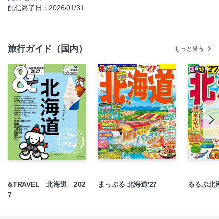
くじセレクション
配信終了日：2026/01/31
今、行きたいKYOTO決定版！／社寺さんぽ／御朱印めぐり
今、行きたいKYOTO決定版！／魅惑の京グルメ／京料理ラ
ンチ
旅行ガイド（国内）
もっと見る
今、行きたいKYOTO決定版！／魅惑の京グルメ／町家ごは
ん
今、行きたいKYOTO決定版！／魅惑の京グルメ／湯豆腐
今、行きたいKYOTO決定版！／魅惑の京グルメ／川床ディ
ナー
今、行きたいKYOTO決定版！／魅惑の京グルメ／おばんざ
い
今、行きたいKYOTO決定版！／魅惑の京グルメ／京野菜レ
ストラン
今、行きたいKYOTO決定版！／魅惑の京グルメ／丼＆麺
今、行きたいKYOTO決定版！／魅惑の京グルメ／京のモー
&TRAVEL 北海道 202
まっぷる 北海道'27
るるぶ北海
ニング
7
今、行きたいKYOTO決定版！／人気カフェ＆スイーツ／ト
レンドスイーツ