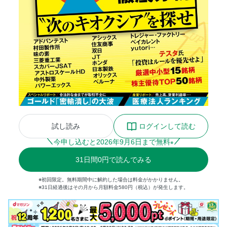
試し読み
ログインして読む
今申し込むと
2026
年
9
月
6
日まで無料
※
31
日間
0円
で読んでみる
※初回限定。無料期間中に解約した場合は料金がかかりません。
※31日経過後はその月から月額料金580円（税込）が発生します。