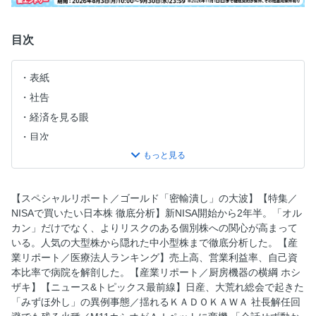
目次
表紙
社告
経済を見る眼
目次
ニュース&トピックス最前線
スペシャルリポート／ゴールド「密輸潰し」の大波
トップに直撃
【スペシャルリポート／ゴールド「密輸潰し」の大波】【特集／
NISAで買いたい日本株 徹底分析】新NISA開始から2年半。「オル
フォーカス政治
カン」だけでなく、よりリスクのある個別株への関心が高まって
マネー潮流
いる。人気の大型株から隠れた中小型株まで徹底分析した。【産
中国動態
業リポート／医療法人ランキング】売上高、営業利益率、自己資
本比率で病院を解剖した。【産業リポート／厨房機器の横綱 ホシ
財新
ザキ】【ニュース&トピックス最前線】日産、大荒れ総会で起きた
少数異見
「みずほ外し」の異例事態／揺れるＫＡＤＯＫＡＷＡ 社長解任回
特集／NISAで買いたい日本株 徹底分析