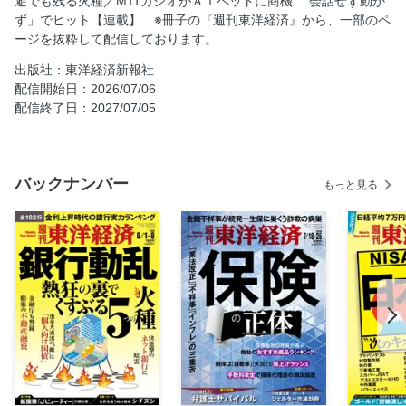
避でも残る火種／M11カシオがＡＩペットに商機 「会話せず動か
ず」でヒット【連載】 ※冊子の『週刊東洋経済』から、一部のペ
産業リポート／医療法人ランキング
ージを抜粋して配信しております。
産業リポート／厨房機器の横綱 ホシザキ
出版社：東洋経済新報社
ヤバい会社烈伝
配信開始日：2026/07/06
話題の本
配信終了日：2027/07/05
名著は知っている
ビジネスと人生は絶望に満ちている
西野智彦の金融秘録
バックナンバー
もっと見る
２１世紀の証言
社告
次号予告