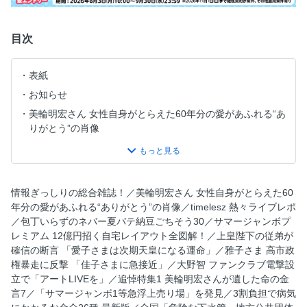
目次
表紙
お知らせ
美輪明宏さん 女性自身がとらえた60年分の愛があふれる“あ
りがとう”の肖像
timelesz 熱々ライブレポ
板垣李光人 魔性の口に急接近
包丁いらずのネバー夏バテ納豆ごちそう30
情報ぎっしりの総合雑誌！／美輪明宏さん 女性自身がとらえた60
サマージャンボプレミアム 12億円招く自宅レイアウト全図
年分の愛があふれる“ありがとう”の肖像／timelesz 熱々ライブレポ
解！
／包丁いらずのネバー夏バテ納豆ごちそう30／サマージャンボプ
レミアム 12億円招く自宅レイアウト全図解！／上皇陛下の従弟が
目次
確信の断言 「愛子さまは次期天皇になる運命」／雅子さま 高市政
上皇陛下の従弟が確信の断言 「愛子さまは次期天皇になる
権暴走に反撃 「佳子さまに急接近」／大野智 ファンクラブ電撃設
運命」
立で「アートLIVEを」／追悼特集1 美輪明宏さんが遺した命の金
雅子さま 高市政権暴走に反撃 「佳子さまに急接近」
言7／「サマージャンボ1等急浮上売り場」を発見／3割負担で病気