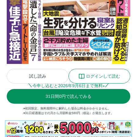
試し読み
ログインして読む
今申し込むと
2026
年
9
月
6
日まで無料
※
31
日間
0円
で読んでみる
※初回限定。無料期間中に解約した場合は料金がかかりません。
※31日経過後はその月から月額料金580円（税込）が発生します。