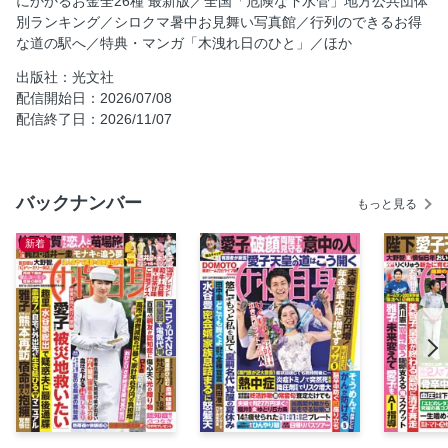
にかかるお金全26種 最新版／全国「危険な下水管」地方公共団体
佐藤二朗 フジテレビ豹変に呆然…“俳優生命賭けた”全面対決
別ランキング／シロクマ暑中お見舞い写真館／行列のできるお得
の行方
な道の駅へ／特典・マンガ「木洩れ日のひと」／ほか
大野智 ファンクラブ電撃設立で「アートLIVEを」
出版社：光文社
内田有紀 新婚夫が愛の囁き 「キミはもっと輝ける」
配信開始日：2026/07/08
亀梨和也 「結婚後もやめられない」妻NGの癒しタイム
配信終了日：2026/11/07
追悼特集1 美輪明宏さんが遺した命の金言7
地震で死ぬリビング、生き残る寝室見分け方
「サマージャンボ1等急浮上売り場」を発見
バックナンバー
もっと見る
シリーズ人間 津久井やまゆり園事件の生存者・尾野一矢さ
ん
新着
マンガ 「キラー通りのソムリエ探偵」原作／天樹征丸 漫画
／草壁エリザ
読者の誌上投稿「THE賛否両論」
今週の「あなたを開く本」 高殿 円さん
マンガ 「ハードナッツ」 大竹とも
3割負担で病気にかかるお金全26種 最新版
マンガ 「怒りの毛玉戦士はむまる」 人間まお