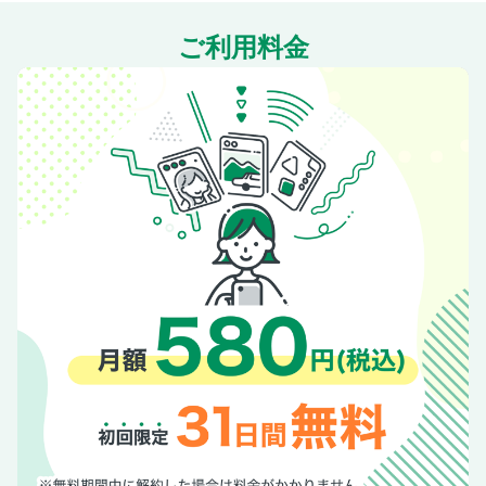
市川團子 小栗旬さんの大きな包容力に助けられて
斎藤工×水上恒司 昭和顔イケメン濃密4カ月
ご利用料金
お知らせ
【デジタル版限定】 マンガ 「木洩れ日のひと」 川端志季
【デジタル版限定】 皇室Diary ＆ 今週の会見NEWS