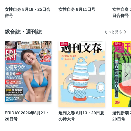
ハマると癖に♪ エンタメ沼Weekly
女性自身 8月18・25日合
女性自身 8月11日号
女性自身 
女性自身の定期購読のご案内
併号
日合併号
用途ごと別口座貯蓄で6年間で2千万円貯まった！
更年期女性は要注意 夏の背中ニキビ放置でシミだらけ！
総合誌・週刊誌
もっと見る
「片手スマホやめれば手指トラブル解消！」
新着
新着
「週5回卵を食べると認知症が防げる！」
全国「危険な下水管」地方公共団体別ランキング
追悼特集2 美輪明宏さん 交流有名人が語る感動秘話／次号予
告
読者アンケート＆クイズに答えてGET！
シロクマ暑中お見舞い写真館
行列のできるお得な道の駅へ
女性自身SELECT
マンガ 「パンダのガドゥ」 Mr Tan
FRIDAY 2026年8月21・
週刊文春 8月13・20日夏
週刊新潮 2
佳子さま 笑顔のエール手から手へ
28日号
の特大号
20日号
加藤清史郎 「背が高くてカッコイイ大人になりたかった」