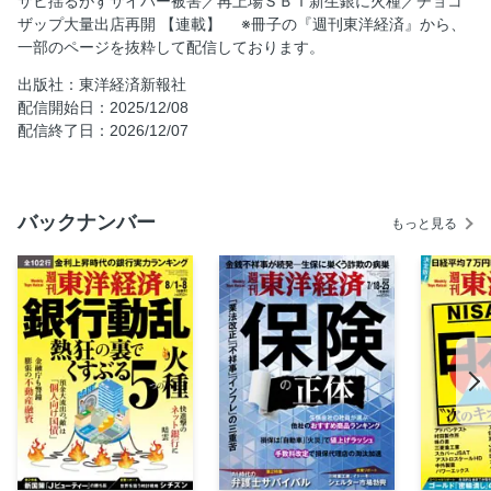
サヒ揺るがすサイバー被害／再上場ＳＢＩ新生銀に火種／チョコ
ザップ大量出店再開 【連載】 ※冊子の『週刊東洋経済』から、
社告
一部のページを抜粋して配信しております。
第２特集／再燃！アート思考
出版社：東洋経済新報社
深層リポート／「芝浦電子TOB」の結末
配信開始日：2025/12/08
新約ソニー
配信終了日：2026/12/07
話題の本
名著は知っている
ビジネスと人生は絶望に満ちている
バックナンバー
もっと見る
西野智彦の金融秘録
21世紀の証言
社告
次号予告