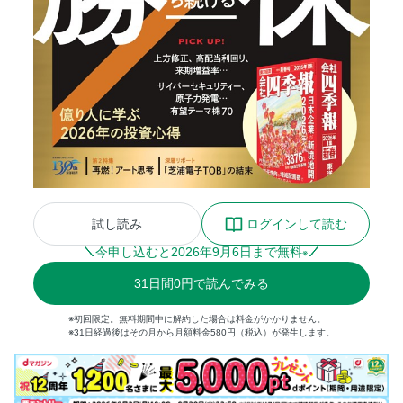
試し読み
ログインして読む
今申し込むと
2026
年
9
月
6
日まで無料
※
31
日間
0円
で読んでみる
※初回限定。無料期間中に解約した場合は料金がかかりません。
※31日経過後はその月から月額料金580円（税込）が発生します。