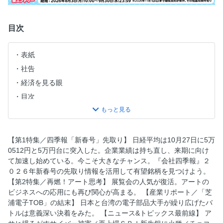
目次
表紙
社告
経済を見る眼
目次
ニュース&トピックス最前線
トップに直撃
フォーカス政治
【第1特集／四季報「新春号」先取り】 日経平均は10月27日に5万
0512円と5万円台に突入した。企業業績は持ち直し、来期に向け
マネー潮流
て加速し始めている。今こそ大きなチャンス。『会社四季報』２
中国動態
０２６年新春号の先取り情報を活用して有望銘柄を見つけよう。
INSIDE USA
【第2特集／再燃！アート思考】 展覧会の人気が復活。アートの
ビジネスへの応用にも再び関心が高まる。 【産業リポート／「芝
少数異見
浦電子TOB」の結末】 日本と台湾の電子部品大手が繰り広げたバ
第１特集／四季報「新春号」先取り
トルは意義深い決着をみた。 【ニュース&トピックス最前線】 ア
社告