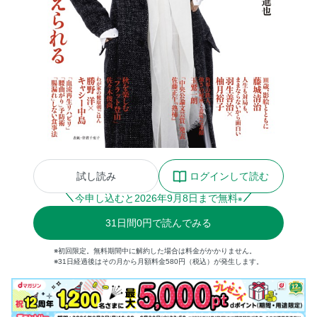
試し読み
ログインして読む
今申し込むと
2026
年
9
月
8
日まで無料
※
31
日間
0円
で読んでみる
※初回限定。無料期間中に解約した場合は料金がかかりません。
※31日経過後はその月から月額料金580円（税込）が発生します。