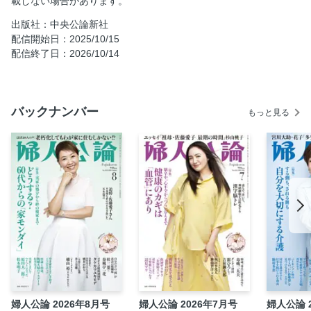
載しない場合があります。
金津里佳 【筋肉】たんぱく質を「腸漏れ」させない食事法
出版社：中央公論新社
勝野洋×キャシー中島 わが家の定番朝ごはんは、納豆めか
配信開始日：2025/10/15
ぶキムチです
配信終了日：2026/10/14
ＳＡＭ １日１回、ダレデモダンスのすすめ
〈読者体験手記〉やめられない蜜の味
杉山桃子 〈コミック＆エッセイ〉うちのばあさん101歳
バックナンバー
もっと見る
伊藤比呂美 猫婆犬婆
ブレイディみかこ 転がる珠玉のように
関容子 名優たちの転機／三宅裕司
吉永小百合×田部井進也 いまなお魅力的な田部井淳子さん
の生き方
自社広告
大竹しのぶ 子どもたちが巣立ち、ようやく肩の荷を下ろし
て
王谷晶 「小説家になるのだろう」と思い続けてきた
読みたい本
婦人公論 2026年8月号
婦人公論 2026年7月号
婦人公論 
朝井まかて 私の書いた本