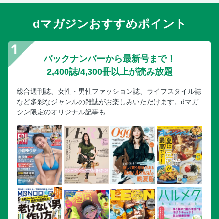
「病気や介護の悩み」募集のお知らせ
愛読者グループ便り
dマガジンおすすめポイント
プレゼント付き読者アンケートのお願い
定期購読のご案内
バックナンバーから最新号まで！
婦人公論ff倶楽部Ｒｏｏｍ
2,400誌/4,300冊以上が読み放題
ff倶楽部会員登録方法
阿川佐和子 見上げれば三日月
総合週刊誌、女性・男性ファッション誌、ライフスタイル誌
など多彩なジャンルの雑誌がお楽しみいただけます。dマガ
京の菓子、おりおり
ジン限定のオリジナル記事も！
ヤマザキマリ 地球の住民
自社広告
ジェーン・スー スーダラ外伝
ごほうびランチ
次号予告
自社広告