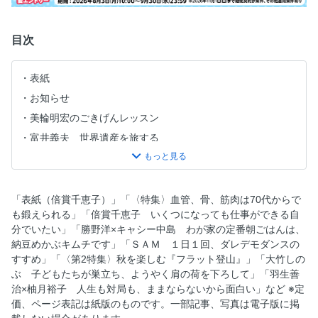
目次
表紙
お知らせ
美輪明宏のごきげんレッスン
富井義夫 世界遺産を旅する
目次
〈特集〉血管、骨、筋肉は70代からでも鍛えられる
あなたのウィークポイントはどこに？
「表紙（倍賞千恵子）」「〈特集〉血管、骨、筋肉は70代からで
も鍛えられる」「倍賞千恵子 いくつになっても仕事ができる自
倍賞千恵子 いくつになっても仕事ができる自分でいたい
分でいたい」「勝野洋×キャシー中島 わが家の定番朝ごはんは、
伊賀瀬道也 寝たきりを遠ざけ、100歳まで動ける体を作る
納豆めかぶキムチです」「ＳＡＭ １日１回、ダレデモダンスの
には
すすめ」「〈第2特集〉秋を楽しむ『フラット登山』」「大竹しの
伊賀瀬道也 【血管】手遅れになる前に「血流再生リハビ
ぶ 子どもたちが巣立ち、ようやく肩の荷を下ろして」「羽生善
リ」を
治×柚月裕子 人生も対局も、ままならないから面白い」など ※定
価、ページ表記は紙版のものです。一部記事、写真は電子版に掲
松﨑浩巳 【骨＆筋肉】女性に多い「腰曲がり」の予防術