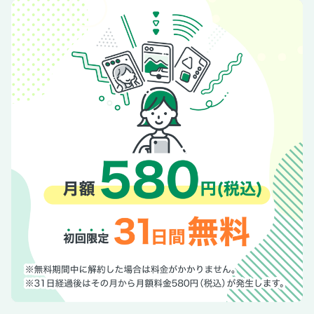
〈追悼――吉行和子さん〉やわらかな笑顔と情熱 ――『婦
人公論』で語った言葉から
関容子 最後まで純粋で無垢な女優だった
羽生善治×柚月裕子 人生も対局も、ままならないから面白
い
玉鷲一朗 角界の鉄人、強さの秘密と意外な素顔
令和七年「中央公論文芸賞」発表／佐藤正午『熟柿』
「お金」アンケートのお願い
「旅」アンケートのお願い
江原啓之 「幸せぐせ」を身につけよう
鈴木保奈美 獅子座、Ａ型、丙午。
中津川りえ 傾斜宮占い
大島真寿美 あなたの隣で
朝倉かすみ メルヘンを探せ！
ひらめきパズル
読者のひろば