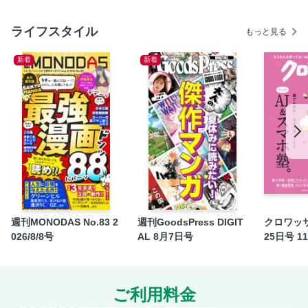
荻原博子の〝トクする！″マネーＮＥＷＳ
ライフスタイル
村岡奈弥 お料理歳時記／癒やしの薬膳粥
もっと見る
わたしを癒やす美容時間 気になるシワはコスメで改善でき
新着
新着
る時代です
倉田真由美 60代からの美容手習い
石田純子のおしゃれ塾
自社広告
藤城清治 101年の僕の人生、影絵とともに
新・心とからだの養生学 健康寿命を延ばすアイフレイル予
防
『婦人公論』女性の生き方研究所 「私のマネー作戦」大公
開！（後篇）
週刊MONODAS No.83 2
週刊GoodsPress DIGIT
クロワッサ
自社広告
026/8/8号
AL 8月7日号
25日号 1
市村正親のライフ・イズ・ビューティフル！
〈第2特集〉秋を楽しむ「フラット登山」
佐々木俊尚 自然の中で歩く喜びを感じよう
ご利用料金
市毛良枝 頂上を目指さなくても〝ご褒美″はたくさんある