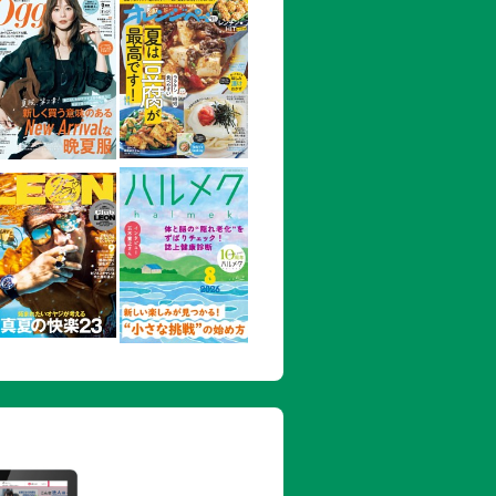
異世界生活〜
す 〜チートな魔法と前世知識で快適便
と
でキャンピングカーを召喚しました