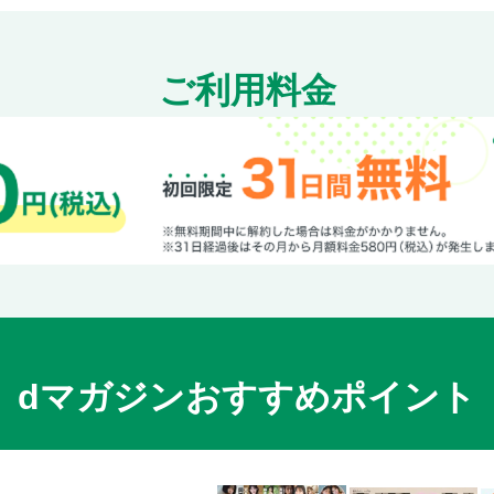
断罪された悪役令嬢ですが、パンを焼いたら聖
結界師の一輪華
雨の魔女と灰公爵 〜白薔薇が咲かないグラウ
ご利用料金
鳥籠のかぐや姫
歴史に残る悪女になるぞ 悪役令嬢になるほど
骸骨王と身代わりの王女 ルーナと臆病な王様
推定悪役令嬢は国一番のブサイクに嫁がされ
加護なし令嬢の小さな村 〜さあ、領地運営を
地味で目立たない私は、今日で終わりにしま
人呼んで、イケメン令嬢。
悪女と呼ばれた私、転生先でも悪役です
役立たずと言われたので、わたしの家は独立
意地悪な母と姉に売られた私。何故か若頭に
dマガジンおすすめポイント
富嶽百景グラフィアトル
魔獣医とわたし
失格聖女の下克上 左遷先の悪魔な神父様にな