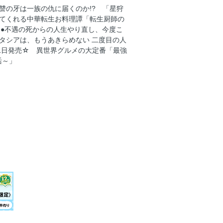
讐の牙は一族の仇に届くのか!? 「星狩
二度目の人生は自由を掴みます
してくれる中華転生お料理譚「転生厨師の
うこそ！
♪●不遇の死からの人生やり直し、今度こ
スタシアは、もうあきらめない 二度目の人
月1日発売☆ 異世界グルメの大定番「最強
。
活～」
と騎士の世話をしています
て直し公に愛されました
幸せ
な知識で国を救います!〜