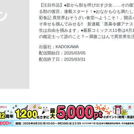
星狩る獣の後宮
【注目作品】●影から獣を呼び出す少女……その復
黒幕令嬢アナスタシアは、もうあきらめない 
る獣の後宮」連載スタート！●おなかも心も満た
転生厨師の彩食記 異世界おそうざい食堂へよ
彩食記 異世界おそうざい食堂へようこそ！」開店
そ幸せを掴んでみせる!! 新連載「黒幕令嬢アナ
宮中は噂のたえない職場にて
生は自由を掴みます」●最新コミックス11巻は4
かくりよの宿飯 あやかしお宿に嫁入りします
の鑑定士って誰のこと？～満腹ごはんで異世界生
お疲れアラサーは異世界でもふもふドラゴン
出版社：KADOKAWA
アン・シャーリー
配信開始日：2025/03/05
配信終了日：2025/03/31
死に戻り公女は繰り返す世界を終わらせたい
婚約者は、私の妹に恋をする
屋根裏部屋の公爵夫人
行き遅れ令嬢が領地経営に奔走していたら立
極楽に至る忌門
深夜0時の司書見習い
呪われた仮面公爵に嫁いだ薄幸令嬢の掴んだ
君が唄う薬恋歌
図書館の天才少女 〜本好きの新人官吏は膨大