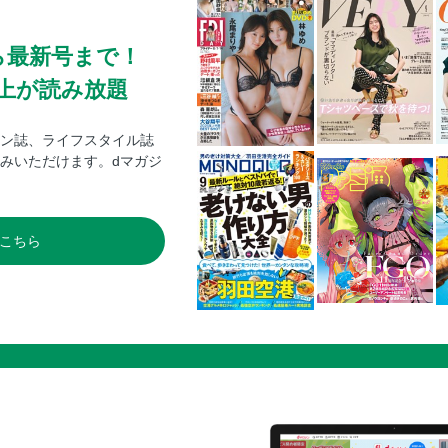
最強の鑑定士って誰のこと？ 〜満腹ごはんで
家を追い出されましたが、元気に暮らしていま
利なセカンドライフ！〜
ら最新号まで！
サイレント・ウィッチ 沈黙の魔女の隠しご
0冊以上が読み放題
捨てられ聖女の異世界ごはん旅 隠れスキル
31番目のお妃様
ン誌、ライフスタイル誌
みいただけます。dマガジ
●information 「B's-LOG COMIC」次号予告
奥付
こちら