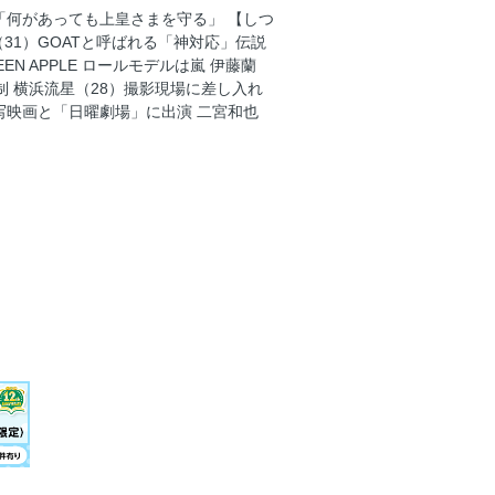
「何があっても上皇さまを守る」 【しつ
31）GOATと呼ばれる「神対応」伝説
EN APPLE ロールモデルは嵐 伊藤蘭
0）「何があっても上皇さまを守る」
制 横浜流星（28）撮影現場に差し入れ
実写映画と「日曜劇場」に出演 二宮和也
大谷翔平（31）GOATと呼ばれる「神
EEN APPLE ロールモデルは嵐
6）への牽制／横浜流星（28）撮影現場
劇場」に出演
ジ”
キャプテンに
を直撃
聖子の好きな曲ランキング
）「料理男子ゆっぴー」の成長と帝王学
み