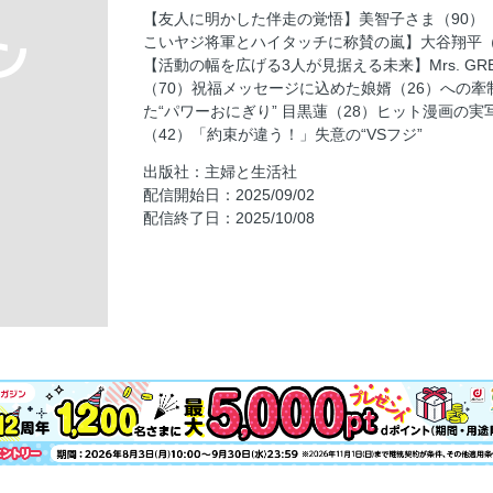
【友人に明かした伴走の覚悟】美智子さま（90）
ドジャース始球式にBTS・V（29）が登場
こいヤジ将軍とハイタッチに称賛の嵐】大谷翔平（
目次
【活動の幅を広げる3人が見据える未来】Mrs. GRE
【友人に明かした伴走の覚悟】美智子さま（9
（70）祝福メッセージに込めた娘婿（26）への牽
た“パワーおにぎり” 目黒蓮（28）ヒット漫画の
【しつこいヤジ将軍とハイタッチに称賛の嵐】
（42）「約束が違う！」失意の“VSフジ”
対応」伝説
出版社：主婦と生活社
【活動の幅を広げる3人が見据える未来】Mrs.GR
配信開始日：2025/09/02
伊藤蘭（70）祝福メッセージに込めた娘婿（2
配信終了日：2025/10/08
に差し入れた“パワーおにぎり”
目黒蓮（28）ヒット漫画の実写映画と「日曜
二宮和也（42）「約束が違う！」失意の“VSフ
柳葉敏郎（64）長男が甲子園常連校の野球部
八代亜紀さん（享年73）渦中のレコード会社
宝泉薫の人生アゲサゲ分かれ道／福山雅治
〈男女300人アンケート〉デビュー45周年・
【キャンパスライフを満喫中】悠仁さま（18
《短期連載》微笑みプリンセス 佳子さまの歩