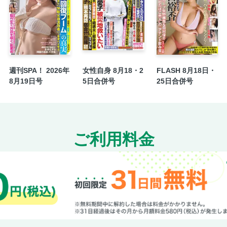
苫米地英人 脳が20歳若返る習慣
細木かおりの幸せを呼ぶ六星占術
投稿どんぶり
コミック／解決屋西園寺真帆のリバーシブル
【患者数約22万人、高い割合の死亡率】「摂
週刊SPA！ 2026年
女性自身 8月18・2
FLASH 8月18日・
Dr.西川潔の拝啓、婦人科外来より愛をこめて
8月19日号
5日合併号
25日合併号
〈女性1000人アンケート〉韓流リメイクドラ
〈インタビュー〉エレガント桐生（公称33歳
の新人歌手
〈女性500人アンケート〉理想の朝ドラ夫ラ
ご利用料金
佳子さま（30）愛されファッションで光る絶
【神戸 24歳女性刺殺】殺人ストーカー（35
YOSHIKI、アニメ演出に怒り“オマージュ”
様。石破内閣支持率アップの謎
神戸エレベーター女性刺殺事件。危険空間で
【崖っぷちからつかんだ幸せ】船越英一郎（6
に