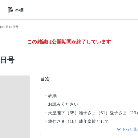
本棚
年09月16日号
この雑誌は公開期間が終了しています
6日号
目次
表紙
お読みください
天皇陛下（65）雅子さま（61）愛子さま（2
悠仁さま（18）成年皇族として
〈特写〉上田竜也（41）「極力、海ロケは断
ディナーのあとで」