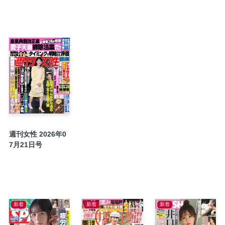
〈インタビュー〉西岡徳馬（78）「人生、ま
ます」
人間ドキュメント／シンガー・ソングライター
《特別付録》大谷翔平記念ホームランカード
コミック／ペンにりぼんを〜漫画家・井出智
【30年で2000施設消失】消える町の病院
【男女ともに増加傾向】甲状腺がんになった
【手の筋力不足、こわばりを解消する】「に
【豚こま、ひき肉、鶏むね】最安肉の絶品レ
【隠さずになじませるおしゃれワザ】「白髪ぼ
週刊女性 2026年0
知って楽しい！ おもしろ雑学
7月21日号
おすすめ週女書店／桜木紫乃さん「情熱」
【美人内科医が毎日実践】老けを遠ざける究
【物価高でも秋を満喫！】得するオトナ旅
【猫背が悪化して亀背に！】認知症リスクを高
新着
新着
新着
【モノに頼らず豊かに暮らす】おばあちゃんの