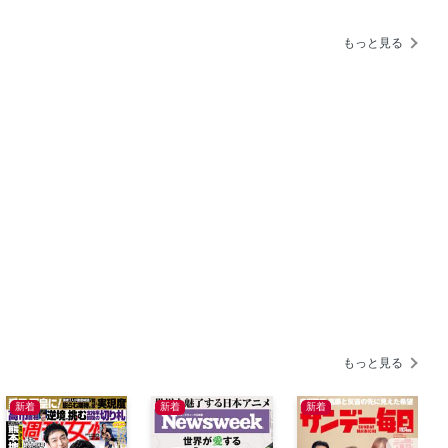
だ半分！（笑）自分は若造だと思ってい
もっと見る
 白井貴子
香恵物語〜
現役医師が語る再発、死への恐怖
ぎにぎ」手指ストレッチ
シピ
かし」で10歳若見え
極の美肌みそ汁
もっと見る
める“姿勢の異常”
新着
新着
新着
「節約」知恵袋25