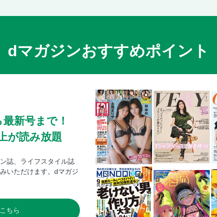
現代用語クイズ
今週のフォトニュース
〈特写〉薮宏太（35）オタク気質で夜通し海外
／このタイムループ、まだまだ終わらない!?」
dマガジンおすすめポイント
〈特写〉辰巳ゆうと（27）夏のスペシャルラ
プリンセス天功 週刊女性編集部に突如訪問！
《デジタル限定》今週のフォトニュースぷら
ら最新号まで！
0冊以上が読み放題
ン誌、ライフスタイル誌
みいただけます。dマガジ
こちら