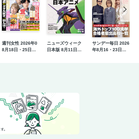
・ラブ
食障害」とどう向き合うか
週刊女性 2026年0
ニューズウィーク
サンデー毎日 2026
8月18日・25日合
日本版 8月11日・1
年8月16・23日合
マ“がっかり”ランキング
併号
8日合併号
併号
）純烈の酒井リーダーも認めた音程迷子
ンキング
妙センス
）の歪んだ素顔
はどこまで著作権？／摩訶不思議な政界模
の自衛方法とは？
5）アーティスト女性と極秘再婚＆パパ