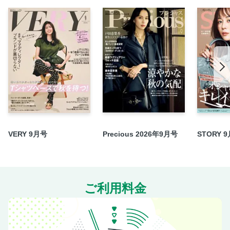
お知らせ
VERYのサブスクで変わった私！
「今欲しい！」がkokode.jpで買える！ VERY STORE
VERY STORE バイヤー大和美帆select 冬休み準備ワードロ
ーブ 編
VERY BEAUTY 半径50センチの香り事情
渾身のハンドクリーム選手権
お知らせ
「栄一クリーム」が子育てママにちょうどいい理由
VERY 9月号
Precious 2026年9月号
STORY 
見た目＆実用目線で選ぶ！ 家電Wish list
「遊びにおいでよ」が似合う家
乳幼児がいても安心！ クリスマス・デコレーションの最新
不器用ママと娘のwin-winなヘアアレンジ図鑑
ご利用料金
わたしたち、管理職で、ママです。
年の差きょうだいでも満足！ な休日の過ごし方
パパ放送作家、「令和の性教育」と出会う