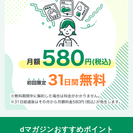
「好き」からはじまる！ ママたちの資格受験STORY
家族のコトバ
ママのための「お金の教育」悩み相談室
お知らせ
SHOP LIST＆次号予告
[VERY NaVY] 表紙
[VERY NaVY] 目次
[VERY NaVY] NaVY的 JEWELRY
[VERY NaVY] NaVY的 WATCH
[VERY NaVY] 今の気分は“ドレスアップ”ホリデイ
[VERY NaVY] NaVY的ラグジュアリーコスメ10
[VERY NaVY] ホリデーシーズン 私に贈る幸せのギフト
Dress-up gifts
[VERY NaVY] SHOP LIST＆定期便のお知らせ
【デジタル版限定】 目次
dマガジンおすすめポイント
【デジタル版限定】「週1豚しゃぶ」でも飽きない30のアイ