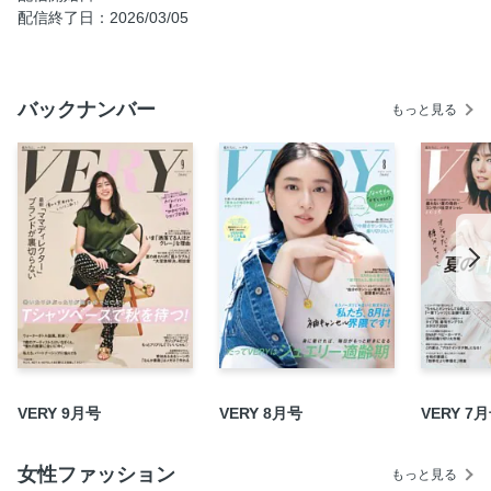
Part4 プライスも満足！ ホリデー駆け込み買い足しList
配信終了日：2026/03/05
Part5 乳幼児ママの“年末アフヌンスタイル”最前線SNAP！
Part6 VERYスタイリストが提案 スニーカーで駆け抜ける年
末イベント
バックナンバー
もっと見る
高橋志津奈さんと考える今どきママの“コンサバ道”
12月、そろそろアウターと本気で向き合いたい！
PART1 白T母さん、冬のアウターオシャレを極める
PART2 結局、「袖なしアウター」に頼ってる私がいる！
「洒落見えサブバッグ」は必要経費
[U3万円台限定] 今年こそ足元は黒ロングブーツ頼み！
2025 ご自愛ジュエリーWISH LIST
拝見！ チームVERYの「今年買いジュエリー」
咲 和希さん “いつかは賢い”2人目育児生活
VERY的 勝手に「セットアップ」大賞
VERY 9月号
VERY 8月号
VERY 7
「武井さん、“咲ちゃん”って呼んでもいいですか？」
子育て中こそ“ふたり単位”のオシャレって楽しい！
女性ファッション
もっと見る
号外！ まりあ新聞 VERY FES．2025のリアルを追う！