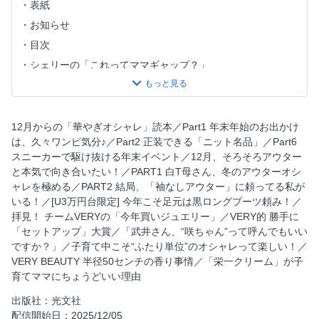
表紙
お知らせ
目次
シェリーの「これってママギャップ？」
私の「新しい時間割り」
今月のSHOES SHOW
近藤千尋、ハッピーママの舞台裏。
12月からの「華やぎオシャレ」読本／Part1 年末年始のお出かけ
は、久々ワンピ気分♪／Part2 正装できる「ニット名品」／Part6
My first stageを楽しもう！
スニーカーで駆け抜ける年末イベント／12月、そろそろアウター
子育てママのリスタート美容
と本気で向き合いたい！／PART1 白T母さん、冬のアウターオシ
家族旅行は先手打ちこそすべて
ャレを極める／PART2 結局、「袖なしアウター」に頼ってる私が
いる！／[U3万円台限定] 今年こそ足元は黒ロングブーツ頼み！／
あの人の「お使いもの」ネタ帳
拝見！ チームVERYの「今年買いジュエリー」／VERY的 勝手に
夏菜のカートでさんぽ
「セットアップ」大賞／「武井さん、“咲ちゃん”って呼んでもいい
12月からの「華やぎオシャレ」読本
ですか？」／子育て中こそ“ふたり単位”のオシャレって楽しい！／
VERY BEAUTY 半径50センチの香り事情／「栄一クリーム」が子
Part1 年末年始のお出かけは、久々ワンピ気分♪
育てママにちょうどいい理由
Part2 正装できる「ニット名品」
出版社：光文社
Part3 木佐貫まやちゃん 「ママ友社交に目覚めました」
配信開始日：2025/12/05