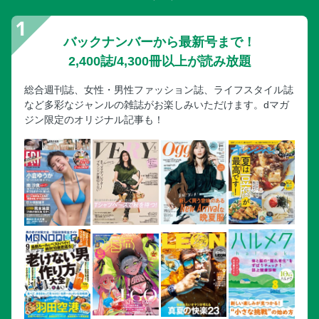
デア
【デジタル版限定】“飲んだ気分”でノンアルドリンク
バックナンバーから最新号まで！
【デジタル版限定】今どきママたちを虜にする 差がつく
2,400誌/4,300冊以上が読み放題
「クッキー缶」選手権
【デジタル版限定】3大プチギフトの“さすがです”アイテム
総合週刊誌、女性・男性ファッション誌、ライフスタイル誌
を更新！
など多彩なジャンルの雑誌がお楽しみいただけます。dマガ
【デジタル版限定】「リカバリーウェアで子育てママの疲れ
ジン限定のオリジナル記事も！
は軽減されるのか？」
【デジタル版限定】VERY Beauty チームVERYの美容ガジェ
ット大賞