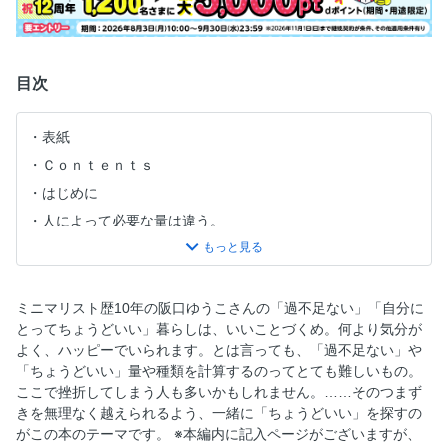
目次
表紙
Ｃｏｎｔｅｎｔｓ
はじめに
人によって必要な量は違う。
『もやっ！』が起きたらエラーあり。
どうせ生きるなら贅沢したい！
阪口流いる物・いらない物がスッキリわかるワークブック
ミニマリスト歴10年の阪口ゆうこさんの「過不足ない」「自分に
とってちょうどいい」暮らしは、いいことづくめ。何より気分が
Ｗｏｒｋ１ 「不健康を呼ばない」ことが暮らしの根っこ！
よく、ハッピーでいられます。とは言っても、「過不足ない」や
Ｗｏｒｋ２ 日常の「もやっ！」は見直しどきのサイン。
「ちょうどいい」量や種類を計算するのってとても難しいもの。
家族と物量をすり合わせる秘訣
ここで挫折してしまう人も多いかもしれません。……そのつまず
きを無理なく越えられるよう、一緒に「ちょうどいい」を探すの
Ｗｏｒｋ３ お財布から学ぶ片付けの所作。
がこの本のテーマです。 ※本編内に記入ページがございますが、
Ｗｏｒｋ４ 物欲との戦い方を心得る。