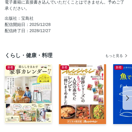
電子書籍に直接書き込んでいただくことはできません。予めご了
「服はこのお店！」と決めている 阪口流お買い物の流儀
承ください。
Ｗｏｒｋ５ 捨てることまで考える。
出版社：宝島社
Ｗｏｒｋ６ 迷い時間・悩み時間はローテ化で解消。
配信開始日：2025/12/28
配信終了日：2028/12/27
私が思う、これからのこと。
狭小住宅、最高かよ！
お金の不安って、なんとかなることの１位だった
くらし・健康・料理
もっと見る
いつも笑って過ごせる自分と家族がいたら、それでいいのか
も
新着
新着
新着
「小さく暮らすこと」は今の時代、豊かな老後の練習場所だ
と思う
なんでも聞いて！ 阪口ゆうこに聞きたいことある？