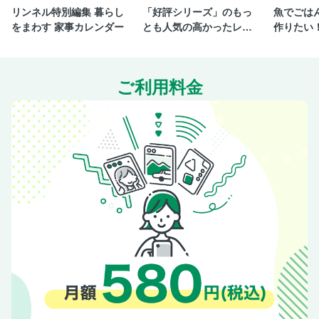
リンネル特別編集 暮らし
「好評シリーズ」のもっ
魚でごは
をまわす 家事カレンダー
とも人気の高かったレシ
作りたい
ピを一冊にまとめまし
ppyごは
た。
ご利用料金