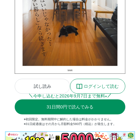
試し読み
ログインして読む
今申し込むと
2026
年
9
月
7
日まで無料
※
31
日間
0円
で読んでみる
※初回限定。無料期間中に解約した場合は料金がかかりません。
※31日経過後はその月から月額料金580円（税込）が発生します。