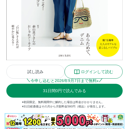
試し読み
ログインして読む
今申し込むと
2026
年
9
月
7
日まで無料
※
31
日間
0円
で読んでみる
※初回限定。無料期間中に解約した場合は料金がかかりません。
※31日経過後はその月から月額料金580円（税込）が発生します。