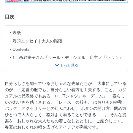
目次
表紙
巻頭エッセイ｜大人の階段
Contents
1｜西谷恵子さん「クール・デ・シエル」店主／「いつも」
とちょっと違う服を着てみる。おしゃれは、小さなスパイス
でぐんと楽しくなります
2｜安久井千穂子さん 主婦／フランスのマダムみたいにいく
自分らしさを知っているおしゃれな先輩たちが、 大事にしている
つになっても好きな服を堂々と着ていたい
のが、「定番の服でも、自分らしい着方を工夫する」こと。 カジ
3｜小見映子さん「暮らしの店en」店主／50歳を過ぎてお店
ュアルの代表格でもある「ロゴTシャツ」や「デニム」、 春らし
をオープン。洋服も仕事も、自分の「好き」に耳を澄ませて
いかわいさを感じさせる、「レース」の服も、 はおりものや靴、
ロゴTシャツを小粋に着こなす！
バッグ、アクセサリーとの組み合わせ、 ボタンの開け方、閉め方
ひとつで大人らしく、格好よく着ることができる――。 そんな提
あらためて、デニム
案を、おしゃれな大人たちの着こなしとともに、ご紹介します。
大人のおしゃれアーカイブ｜森山良子さん
春夏のおしゃれの幅を広げるアイデアが満載です。
〈告知〉大人になったら、着たい服 × 阪急うめだ本店 軽や