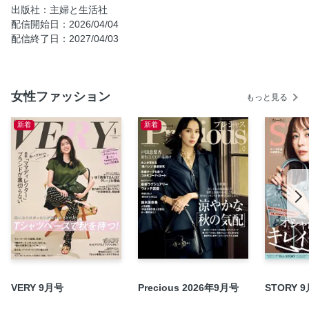
出版社：主婦と生活社
かに、快適に！おしゃれ展
配信開始日：2026/04/04
今年の「PA」的春夏のおしゃれ｜前開きトップスがあれば、
配信終了日：2027/04/03
着こなしのバリエーションがぐんと広がる！
CHEVAL plusのものづくり｜物語の中から洋服が生まれる。
4｜松井直美さん マナー講師｜仕事とプライベート。洋服選
女性ファッション
もっと見る
びは、誰と会うかが大事
5｜田村伸子さん 石けんショップ「ゆくりね」スタッフ／フ
新着
新着
ランスが大好き！ 「私なんて」という言葉を封印して、
「好き」をおしゃれと生き方の出発点に
6｜松本祥子さん「Deli どんぐり」主宰／シンプルだけど、
ちょっと少女ライク。ストライクゾーンを狭くしたら自分ら
しさが見えてきました
“白い靴”さえあればおしゃれに見える！
この春は、カジュアル服にひとさじの甘さと軽やかさを！／
「大人になったら、着たい服」公式通販
スタッフのお買い物帖
VERY 9月号
Precious 2026年9月号
STORY 
SHOP LIST
奥付