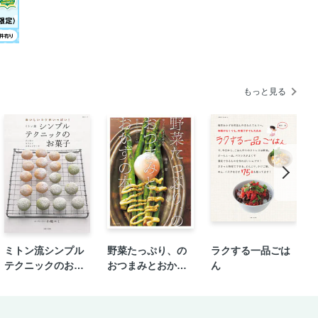
理をもっと楽しもう！
ンド 第18回ペアレンティングアワード
もっと見る
ぞ！やさい－ズ」
ミトン流シンプル
野菜たっぷり、の
ラクする一品ごは
テクニックのお菓
おつまみとおかず
ん
子
の本