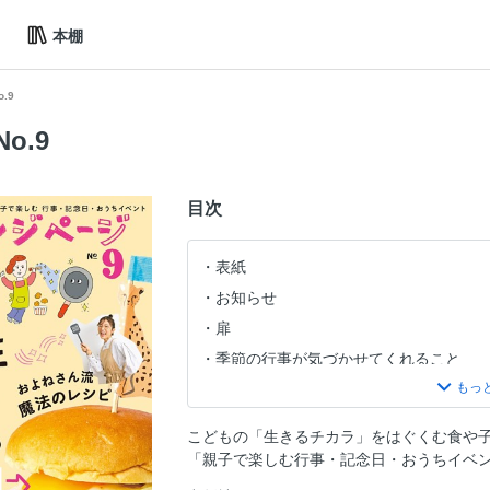
本棚
.9
o.9
目次
表紙
お知らせ
扉
季節の行事が気づかせてくれること
CONTENTS
季節の行事＆記念日ごはん
こどもの「生きるチカラ」をはぐくむ食や子
●Part1 およねさん流 魔法のホットプ
「親子で楽しむ行事・記念日・おうちイベ
でかでかオムカレー＆お手軽チーズフ