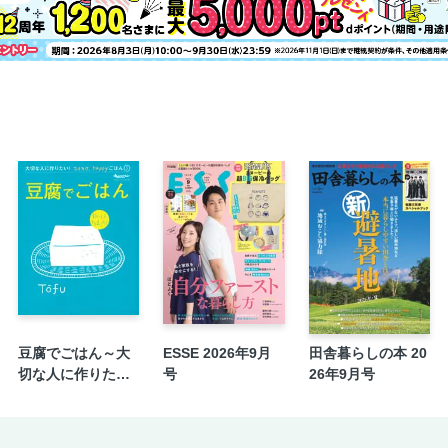
季節の行事と食めぐり
おせちの〈いわれ〉を知って お正月料
ウキウキキッチン工作室
集まれ！こどもオレペサポーターズ
育児雑誌が選んだ2025年の子育てトレ
PRESENT
野菜を好きになれる絵本図鑑「すごい
information
特別付録 ワクワクたべものペーパー
裏表紙
豆腐でごはん～大
ESSE 2026年9月
田舎暮らしの本 20
切な人に作りた
号
26年9月号
い！ラクラク、ha
ppyごはん⑤