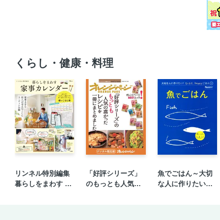
くらし・健康・料理
リンネル特別編集
「好評シリーズ」
魚でごはん～大切
暮らしをまわす 家
のもっとも人気の
な人に作りたい！
事カレンダー
高かったレシピを
ラクラク、happy
一冊にまとめまし
ごはん④
た。