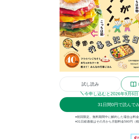
試し読み
今申し込むと
2026
年
9
月
6
日
31
日間
0円
で読んで
※初回限定。無料期間中に解約した場合は料
※31日経過後はその月から月額料金580円（