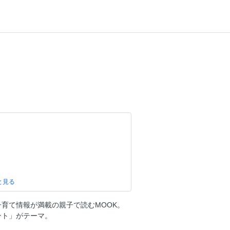
育て情報が満載の親子で読むMOOK。
レートレシピ
ント」がテーマ。
ォンデュ