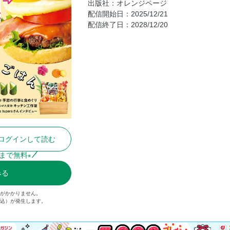
出版社：オレンジページ
みんなでワイワイ！お好みハンバーガ
配信開始日：2025/12/21
配信終了日：2028/12/20
たこ焼きプレートでいろいろミニキッ
●Part2 フライパンdeミラクルごち
プルドチキン
チーズミートローフ
ごろごろミートボールシチュー
にぎやかグラタン
●Part3 めちゃかわケーキができた
サンタのハーフケーキ
ログインして読む
トナカイのハーフケーキ
ツリーのハーフケーキ
まで無料
※
パンダのハーフケーキ
みる
スノーマンのハーフケーキ
金がかかりません。
教えて！みんなの行事ごはん
税込）が発生します。
tupera tuperaさんにききました
きることを全力で