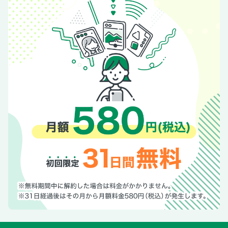
面子”
読者アンケートに答えてGET！
全国ご当地グルメ福袋17
本音の口コミだけで選ぶ最強ベストコスメ36
マンガ 「パンダのガドゥ」 Mr Tan
女性自身SELECT
2025秋ドラマ座談会 古くて新しい家族ドラマにウルッ
井上芳雄 午後はミュージカルのプリンス 午前はちょんまげ
柴咲コウ「もっと話しておけばよかった」近くて難しい家族
への思い
お知らせ（美ST）
お知らせ（女性自身）
【デジタル版限定】皇室Diary ＆ 今週の会見NEWS