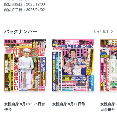
進国イタリアへ
配信開始日：2025/12/03
配信終了日：2026/04/02
嵐 ラストツアーで松潤「リーダーが空中回転ダンスを」
国分太一 会見忌避の中居化を拒絶「僕には娘たちがいる」
目黒 蓮 『SHOGUN』オーディション突破に親代わり祖母の
バックナンバー
金言「楽しんで！」
もっと見る
中居正広 「顔向けできない」長嶋茂雄さんお別れ会欠席の
痛恨
趣里 家族ぐるみ交流10年「育児のお手本は松嶋菜々子さ
ん」
中森明菜 「来年ドーム公演を」決死の禁酒と骨活開始
森口博子さん 涙で明かす交流秘話「中山美穂ちゃんの言葉
が生きる力に」
感染者は昨年同時期の20倍に—インフル最新予防策は「紅茶
ソーダ」
高市政権 介護負担2割引き上げで支出激増！
女性自身 8月18・25日合
女性自身 8月11日号
女性自身 
1日45分 いつもの家事が認知症を防ぐ！
併号
日合併号
光熱費年1万5千円浮かす！ 大掃除でチリツモ節約術