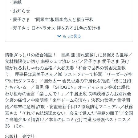
表紙
お知らせ
愛子さま “同級生”板垣李光人と願う平和
愛子さま 日本×ラオス 絆を彩る11色の架け橋
愛子さま デフリンピック 心に届け！「ありがとう」
愛子さま 24歳、バラ色の未来へ
女性自身報道写真展 天皇ご一家「戦後80年の祈り」注目ガ
情報ぎっしりの総合雑誌！ 目黒 蓮 濡れ髪越しに見据える世界／
イド3
食材極限使い切り 南極シェフ流レシピ／雅子さま 愛子さま 受け
継がれるおしゃれの品格／大谷夫妻「和食で世界の貧困児童救
目黒 蓮 濡れ髪越しに見据える世界
う」 理事長は真美子さん／嵐 ラストツアーで松潤「リーダーが空
【AD】
中回転ダンスを」／国分太一 会見忌避の中居化を拒絶「僕には娘
食材極限使い切り！ 南極シェフ流レシピ
たちがいる」／目黒 蓮 『SHOGUN』オーディション突破に親代
わり祖母の金言「楽しんで！」／中居正広 長嶋茂雄さんお別れ会
お知らせ（文芸図書）
欠席の痛恨／中森明菜「来年ドーム公演を」決死の禁酒と骨活開
雅子さま 愛子さま 受け継がれるおしゃれの品格
始／年末に急増 詐欺・窃盗最新手口12 徹底防衛マニュアル／秋篠
目次
宮さま「それでも結婚認めない」会見で選んだ“皇嗣の面子”／全国
ご当地グルメ福袋17／本音の口コミだけで選ぶ最強ベストコスメ
大谷夫妻 「和食で世界の貧困児童救う」 理事長は真美子さ
36 ほか
ん
愛子さま 「帰国後も学びたいが止まらない！」次は防災先
出版社：光文社