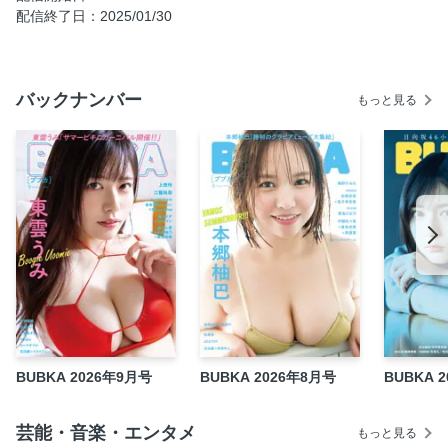
AZATOY「甘い罠に釣られちゃう？」
配信終了日：2025/01/30
吉田豪インタビュー「What’s豪ingOn」第二十二回 小西康
陽「『渋谷系』のレッテルに感謝」
Netflixプロレス作品の世界『極悪女王』と『Mr.マクマホン』
バックナンバー
もっと見る
掟ポルシェ×吉田豪 杉作Ｊ太郎
『玉袋筋太郎の全女極悪列伝』刊行記念神取忍×玉袋筋太郎
「『極強』ヒールの流儀」
BookReturn第72回 田村裕（麒麟）「ホームレスパパ、格
差を乗り越える 何も変わらなかったから考え方を変えた」
すべての球団は消耗品であるbyプロ野球死亡遊戯#25「2006
年の原巨人」
アイドルクリエイターズファイル#46 Shinnosuke
Jリーグライター座談会大東京篇町田ゼルビアJ1昇格で東京
に大波襲来!?「FC東京・東京ヴェルディ・町田ゼルビア仁義
なき語り合い」後藤勝×海江田哲
BUBKA 2026年9月号
BUBKA 2026年8月号
BUBKA 
宇多丸のマブ論
CONTETNS
芸能・音楽・エンタメ
もっと見る
EBICHU STORY 〜2019-2024〜 10人それぞれのキセキ#4