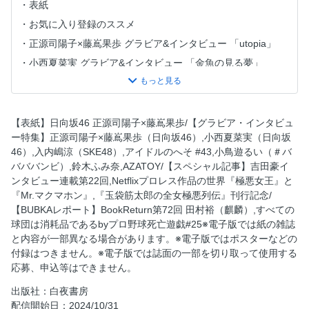
表紙
お気に入り登録のススメ
正源司陽子×藤嶌果歩 グラビア&インタビュー 「utopia」
小西夏菜実 グラビア&インタビュー 「金魚の見る夢」
映画『ゼンブ・オブ・トーキョー』監督インタビュー熊切和
嘉「スクリーンに映し出された四期生の可能性」
入内嶋涼（SKE48） グラビア&インタビュー 「PAST＜
【表紙】日向坂46 正源司陽子×藤嶌果歩/【グラビア・インタビュ
FUTURE」
ー特集】正源司陽子×藤嶌果歩（日向坂46）,小西夏菜実（日向坂
#43 アイドルのへそ SKE48が16周年で出した答え「いつも
46）,入内嶋涼（SKE48）,アイドルのへそ #43,小鳥遊るい（＃バ
の」を超えた歴史的大団円
バババンビ）,鈴木ふみ奈,AZATOY/【スペシャル記事】吉田豪イ
ンタビュー連載第22回,Netflixプロレス作品の世界『極悪女王』と
北野瑠華 1st写真集重版記念アザーカット「Ruka’sfilm」
『Mr.マクマホン』,『玉袋筋太郎の全女極悪列伝』刊行記念/
由良ゆら（#よーよーよー） ファースト写真集「ゆらドキ
【BUBKAレポート】BookReturn第72回 田村裕（麒麟）,すべての
ッ！」 新規アザーカット大放出！
球団は消耗品であるbyプロ野球死亡遊戯#25※電子版では紙の雑誌
僕が見たかった青空 カップリング曲『初めて好きになった
と内容が一部異なる場合があります。※電子版ではポスターなどの
人』MV撮影ドキュメント「雲組が導き出した青春のカタ
付録はつきません。※電子版では誌面の一部を切り取って使用する
チ」
応募、申込等はできません。
インタビュー連載〜23人の空模様〜vol.15 今井優希（僕が見
出版社：白夜書房
たかった青空）「ギャルマインドのすゝめ」
配信開始日：2024/10/31