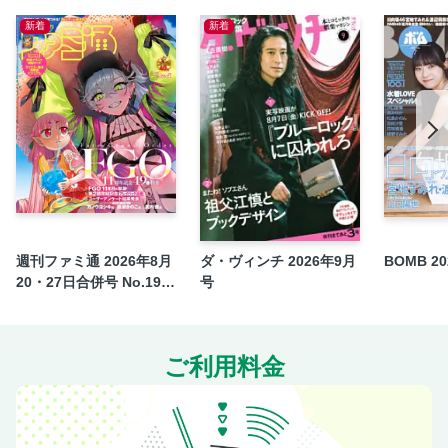
小久保柚乃（私立恵比寿中学）「地に足ついた自由人」
新着
新着
小鳥遊るい（＃ババババンビ） グラビア 「an angel」
鈴木ふみ奈 グラビア 「EXOTIC GLAMOUR！
PRESENT
全20種の特性QUOカード＆図書カードNEXT
週刊ファミ通 2026年8月
ダ・ヴィンチ 2026年9月
BOMB 2
20・27日合併号 No.195
号
9
ご利用料金