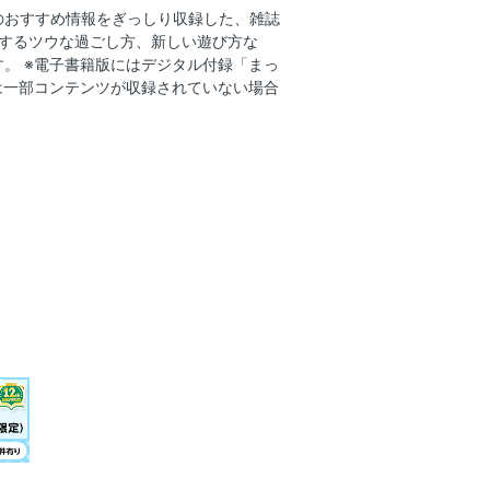
のおすすめ情報をぎっしり収録した、雑誌
能するツウな過ごし方、新しい遊び方な
 金山の佐渡／② 越後湯沢のゲレンデ
。 ※電子書籍版にはデジタル付録「まっ
は一部コンテンツが収録されていない場合
ルド色の温泉／⑨ 鮭文化
⑬ たがみバンブーブー／⑭ 絶景の棚田
ゾート雪月花／⑱ 極み寿司／⑲ Made
最高峰のくろさき茶豆とクラフト酒を探