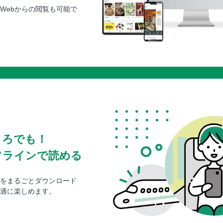
笹川流れドライブ
Webからの閲覧も可能で
エリアガイド 村上・瀬波温泉
エリアガイド えちごせきかわ・胎内
新潟とっておきの宿
新潟ドライブMAP
越後湯沢・十日町・南魚沼MAP／越後湯沢温泉
松代MAP
上越・妙高MAP
糸魚川MAP
長岡・柏崎・寺泊MAP
ころでも！
出雲崎MAP／寺泊MAP
フラインで読める
新潟・新発田・阿賀野川MAP
村上MAP／粟島MAP
をまるごとダウンロード
SA・PAグルメ
適に楽しめます。
道の駅グルメ
INDEX