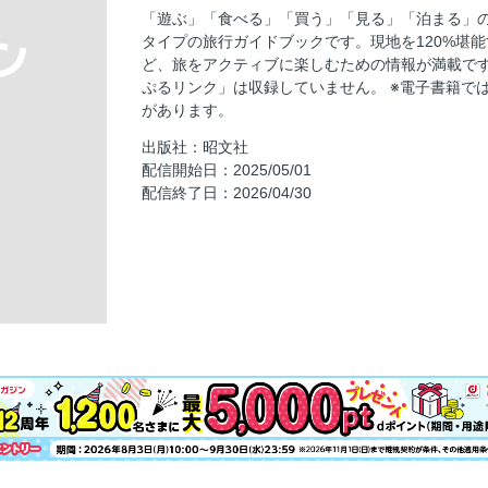
part 3 清津峡渓谷トンネルと絶景ドライブ
「遊ぶ」「食べる」「買う」「見る」「泊まる」
part 4 1泊2日の モデルプラン
タイプの旅行ガイドブックです。現地を120%堪
旅ネタを探そう！新潟でやりたいこと図鑑／①
ど、旅をアクティブに楽しむための情報が満載です
ぷるリンク」は収録していません。 ※電子書籍で
③ 長岡の花火／④ 絶景温泉／⑤ 土サウナ
があります。
⑥ 大地の芸術祭／⑦ 雪国温泉／⑧ エメラ
出版社：昭文社
⑩ 花絶景／⑪ 城下町高田／⑫ ナイトSUP／
配信開始日：2025/05/01
⑮ 日本酒ツウ／⑯ 滝雲／⑰ えちごトキめきリ
配信終了日：2026/04/30
in TSUBAME／⑳ 魚沼産コシヒカリ
地域応援プロジェクト／新潟市西区・西蒲区 
して
おいしい新潟
極み寿司
回転寿司
海鮮丼
新潟5大ラーメン
へぎそば
県民熱愛グルメ