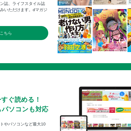
ン誌、ライフスタイル誌
越後湯沢駅ナカ大解剖
みいただけます。dマガジ
エリアガイド 越後湯沢・南魚沼
エリアガイド 十日町・津南・松代・松之山
エリアガイド 魚沼・奥只見
こちら
【上越 妙高・糸魚川】
歴史旅のススメ
妙高高原ハイキングへGO！
エリアガイド 上越・妙高
エリアガイド 糸魚川
【月岡温泉・阿賀野川】
浴衣さんぽ
人気乗り物で阿賀野川をめぐる遊覧船とSL
今すぐ読める！
エリアガイド 月岡温泉・阿賀野川
もパソコンも対応
【村上 瀬波温泉・笹川流れ】
ぐるっと城下町 レトロさんぽ
トやパソコンなど最大10
2大名物グルメ対決