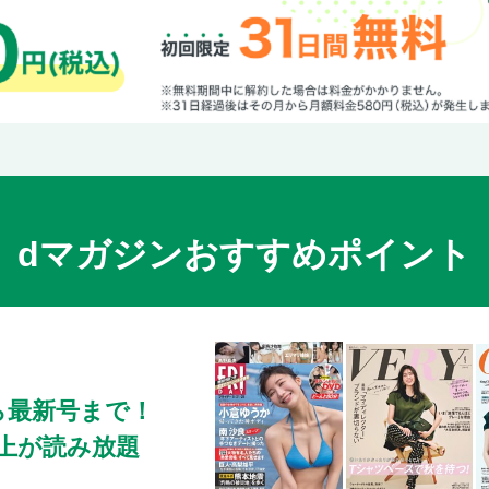
【燕三条 弥彦・岩室 温泉・寺泊】
燕三条プロダクト
モノコト発信地へ！
弥彦さんぽ
寺泊 魚のアメ横へ行こう！
エリアガイド 燕三条・弥彦・岩室温泉
エリアガイド 寺泊・出雲崎
【長岡】
dマガジンおすすめポイント
越後3大花火を見よう！！
発酵さんぽ
長岡グルメ図鑑
エリアガイド 長岡・小千谷
【越後湯沢 魚沼・十日町】
ら最新号まで！
高原レジャー王国
0冊以上が読み放題
魚沼の里
大地の芸術祭の里