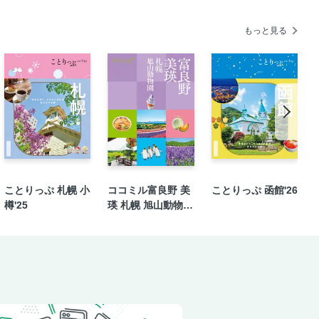
もっと見る
ことりっぷ 札幌 小
ココミル富良野 美
ことりっぷ 函館'26
樽'25
瑛 札幌 旭山動物園
（2026年版）
なとのマルシェ ピアBandai MAP