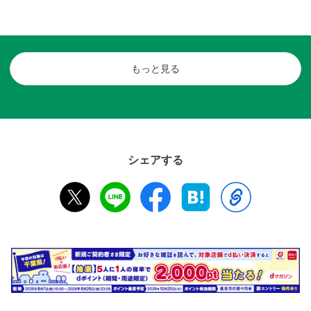
特別付録① 新潟 おにぎり本
特別付録② 佐渡本
佐渡MAP／両津MAP／真野・佐和田MAP／小
もっと見る
シェアする