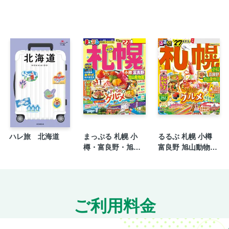
郷土料理
新潟ブランド肉
日本酒居酒屋
発酵＆雪室グルメ
産直ベジグルメ
【新潟タウン】
1DAYプラン
新潟駅ビル CoCoLo新潟
2つのリノベストリートで宝もの探し
ハレ旅 北海道
まっぷる 札幌 小
るるぶ 札幌 小樽
気軽に酒蔵見学
樽・富良野・旭山
富良野 旭山動物園
ピアBandai
動物園'27
'27
エリアガイド 新潟駅・万代シテイ
エリアガイド 古町・本町・西海岸
エリアガイド 新潟市郊外
ご利用料金
新潟タウン広域MAP
新潟タウン詳細MAP／沼垂テラス商店街MAP／み