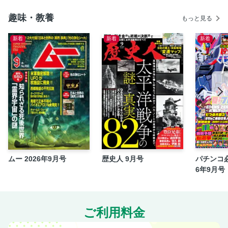
趣味・教養
もっと見る
新着
新着
新着
ムー 2026年9月号
歴史人 9月号
パチンコ必
6年9月号
ご利用料金