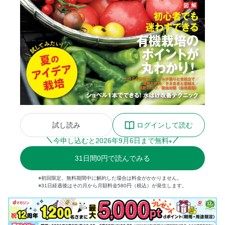
試し読み
ログインして読む
今申し込むと
2026
年
9
月
6
日まで無料
※
31
日間
0円
で読んでみる
※初回限定。無料期間中に解約した場合は料金がかかりません。
※31日経過後はその月から月額料金580円（税込）が発生します。