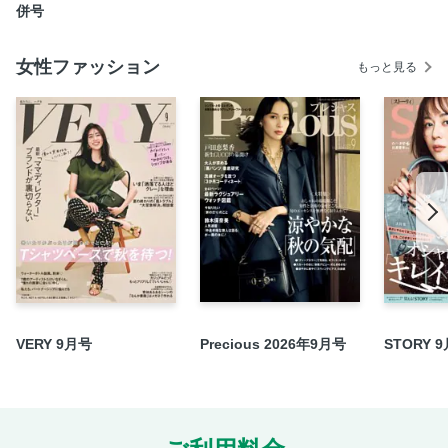
併号
「ムーミン」グッズで心地よくすごす夏
この夏はアクセも“レイヤード”がアツい！ 夏のアクセ重ね
女性ファッション
もっと見る
づけ見本帖
It’s Culture Time!
甘いルックスに、狂気を秘めて。小瀧 望（WEST.）の新境
地
赤楚衛二 人が好き、という才能。
抜け出せない、沼 小島 健（Aぇ! group）に溺れたい。
クルマのある生活
InRed女子の働くこと、育てること
大人女子の住まい
SHOP LIST
VERY 9月号
Precious 2026年9月号
STORY 
幸運を呼ぶ12星座占い
PRESENT!
＜デジタル版限定特典＞バックナンバー人気記事