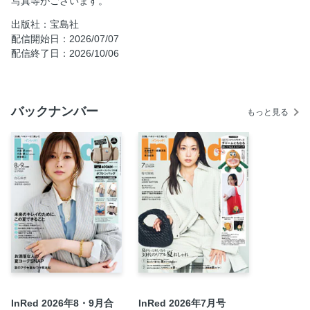
写真等がございます。
未来のキレイのために、この夏できること
Part1 “楽しむスキンケアで、10年後も怖くない！”大沢あ
出版社：宝島社
かねさん×瀬戸麻実さん キレイの先輩の、美容トーク♡
配信開始日：2026/07/07
配信終了日：2026/10/06
Part2 迷いながらも前向きに進む30代をコスメがエンパワ
メントしてくれる！ 私の毎日を伴走する、お守りメイク
Part3 この夏は“眠活”で寝苦しい夜を救う！ 快眠アイテム
大賞
バックナンバー
もっと見る
Part4 その不調、プレ更年期かも…？ 30代からはじめるゆ
らぎケア
お洒落な人の夏コーデ見せて！
Part1 センスがいい人はこの夏、何を買って何を着てる
の？ お洒落モデルの私服白書
Part2 人気ブランドのプレスが旬の着こなしテクを直伝！
カジュアル派・お洒落プレスの真夏SNAP
Part3 ファッション・仕事・ライフスタイル…笑顔とお洒
落が素敵な６人のアイコンズに密着！ “InRed Icons”6人のリ
アル・スタイル
【８月・９月合併号】MOOMIN ショルダーストラップ付き
InRed 2026年8・9月合
InRed 2026年7月号
ボストンバッグ 【増刊号】MOOMIN 夏色ポーチ3点セット