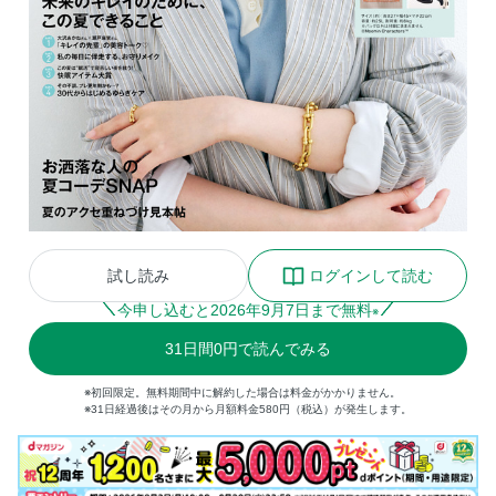
試し読み
ログインして読む
今申し込むと
2026
年
9
月
7
日まで無料
※
31
日間
0円
で読んでみる
※初回限定。無料期間中に解約した場合は料金がかかりません。
※31日経過後はその月から月額料金580円（税込）が発生します。