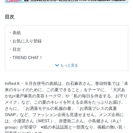
目次
表紙
お気に入り登録
目次
TREND CHAT！
美ッションインポッシブル!
イガリシノブの超接近メイク塾
COVER WOMAN 白石麻衣 夏の装いをモードに昇華する
InRed８・９月合併号の表紙は、白石麻衣さん。巻頭特集では「未
品格を纏うメゾンジュエリー
来のキレイのために、この夏できること」をテーマに、「大沢あ
かね×瀬戸麻美の美容トーク♡」や「私の毎日を伴走する、お守り
次号予告 【10月号 特別付録】コールマン×ハローキティ
メイク」など、この夏のキレイを叶える企画をたっぷりお届け。
大容量エコバッグ 【10月号増刊 特別付録】コールマン×ハ
さらに、「お洒落モデルの私服白書」「お洒落プレスの真夏
ローキティ ワッペン付きポーチ
SNAP」など、ファッション企画も見逃せません。メンズ企画に
The FASHION PICK GUCCI × 齋藤飛鳥
は、小瀧望さん（WEST.）、赤楚衛二さん、小島健さん（Aぇ!
編集部員のイチ推しを紹介！ Editor’s Love♡
group）が登場♡ ※紙の本誌誌面と一部異なり、掲載の無い頁・