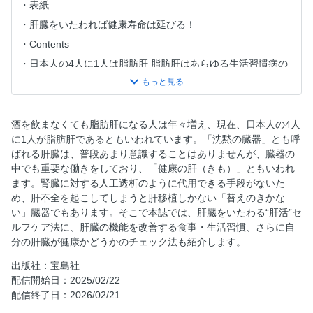
表紙
肝臓をいたわれば健康寿命は延びる！
Contents
日本人の4人に1人は脂肪肝 脂肪肝はあらゆる生活習慣病の
原因に
＜Chapter1＞肝臓を弱らせる脂肪肝について知ろう
知っているようで知らない 肝臓の基本
酒を飲まなくても脂肪肝になる人は年々増え、現在、日本人の4人
肝臓は膵臓・胆のうとワンチームで働いている
に1人が脂肪肝であるともいわれています。「沈黙の臓器」とも呼
ばれる肝臓は、普段あまり意識することはありませんが、臓器の
【肝機能低下による症状】肝機能低下によるさまざまな不調
中でも重要な働きをしており、「健康の肝（きも）」ともいわれ
その疲れやすさは肝臓が原因かも？
ます。腎臓に対する人工透析のように代用できる手段がないた
【脂肪肝とは？】お酒を飲まなくても油断できない 成人の4
め、肝不全を起こしてしまうと肝移植しかない「替えのきかな
人に1人は脂肪肝
い」臓器でもあります。そこで本誌では、肝臓をいたわる“肝活”セ
【脂肪肝の影響】脂肪肝は単なる肝臓の肥満ではない 肝硬
ルフケア法に、肝臓の機能を改善する食事・生活習慣、さらに自
変やがんの入り口になる
分の肝臓が健康かどうかのチェック法も紹介します。
【脂肪肝の分類】生活習慣病による代謝異常も関係 脂肪性
出版社：宝島社
肝疾患の新しい分け方
配信開始日：2025/02/22
【脂肪肝の原因（１）】脂肪肝の二大原因はお酒の過剰摂取
配信終了日：2026/02/21
と糖質の取り過ぎ