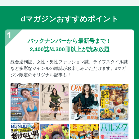
蒸留酒がおすすめ
【アルコール（３）】食べながら飲むだけでなく 食べてか
dマガジンおすすめポイント
ら飲むことも重要
【アルコール（４）】肝臓に負担をかけない お酒の飲み順
や飲み方がある
バックナンバーから最新号まで！
〈ドクター栗原コラム（２）〉なるべく「飲み放題」のお酒
は避けましょう
2,400誌/4,300冊以上が読み放題
＜Chapter3＞脂肪肝を減らす運動と生活習慣
総合週刊誌、女性・男性ファッション誌、ライフスタイル誌
【運動（１）】脂肪肝を燃焼させるには 有酸素+ 無酸素運動
など多彩なジャンルの雑誌がお楽しみいただけます。dマガ
が効果的
ジン限定のオリジナル記事も！
【運動（２）】脂肪肝を減らす歩き方で1日30分ウォーキン
グをしよう
【運動（３）】生活習慣病を予防して健康な体に 中高年こ
そ筋トレが重要
＜1日2回の簡単筋トレで効率よく筋肉をつける＞座るスクワ
ット
ヒールレイズ
【入浴】血液循環が向上すると肝臓も喜ぶ 就寝前に湯船に