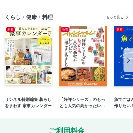
【脂肪肝の原因（２）】脂肪肝が招くメタボ危機 生活習慣
病の連鎖に注意！
くらし・健康・料理
もっと見る
【女性の脂肪肝】やせていても安心できない 意外と多い女
性の脂肪肝
新着
新着
新着
【脂肪肝と歯周病】歯周病は万病のもと 脂肪肝も歯周病で
悪化する
【肝臓の病気（１）】肝臓がんにも進行する 肝硬変は症状
が出ないまま進行する
【肝臓の病気（２）】減少傾向にはあるもののウイルス性肝
炎には注意が必要
【肝臓の病気（３）】肝臓のトラブルを放っておくと肝臓が
んや腎臓や心臓の病気にも
【肝機能検査値】肝臓トラブルを早期発見するために血液検
リンネル特別編集 暮らし
「好評シリーズ」のもっ
魚でごは
査の数値に注目する
をまわす 家事カレンダー
とも人気の高かったレシ
作りたい
〈ドクター栗原コラム（１）〉実はウコンは肝臓に負担をか
ピを一冊にまとめまし
ppyごは
けてしまいます
た。
＜Chapter2＞食事で脂肪肝から抜け出す＆寄せつけない方法
ご利用料金
【糖質オフ（１）】気がつけばいつの間にか脂肪肝に！体重