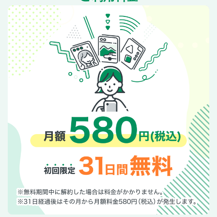
と糖質をコントロールする
【糖質オフ（２）】おやつを食べたい場合は高カカオチョコ
か焼きいもに
【糖質オフ（３）】糖質を抑えるためにまずやること 主食
は減らし食物繊維の多いものに
【糖質オフ（４）】脂肪肝や肥満を悪化させる 血糖値の急
激な上昇を避ける
【控えたい食べ物】少なくとも肝臓には大敵 「果物は体に
いい」は幻想
【おすすめの飲み物】肝臓にいい飲み物 緑茶、コーヒー、
水を中心に
【たんぱく質】糖質を減らした分 たんぱく質を増やして体
をつくる
【食物繊維・発酵食品】腸内環境を整えて 胆汁酸を汚さな
いようにする
【アルコール（１）】お酒は適量なら寿命を延ばす 1週間単
位で酒量調整を
【アルコール（２）】脂肪肝を防ぐためには 糖質がオフの