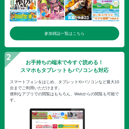
しっかり浸かる
【睡眠】睡眠不足は脂肪肝になりやすい 深い睡眠を取るた
めに環境を整える
【オーラルケア】口の衰えは寝たきりへの第一歩 オーラル
フレイルは必ず防ぐ
参加雑誌一覧はこちら
＜今日から始めよう！自宅でできるオーラルケア＞歯磨き／
歯間ケア／舌磨き
お手持ちの端末で今すぐ読める！
スマホもタブレットもパソコンも対応
スマートフォンをはじめ、タブレットやパソコンなど最大10
台までご利用いただけます。
便利なアプリでの閲覧はもちろん、Webからの閲覧も可能で
す。