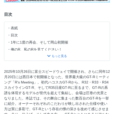
目次
表紙
目次
1年に1度の再会、そして岡山初開催
俺のR、私のRを見てください！
センターグラビア
俺のR、私のRを見てください！
コースイベント〜パレードラン／フリー走行〜
2025年10月26日に富士スピードウェイで開催され、さらに同年12
月20日には西日本で初開催となった、世界最大級のGT-Rミーティ
TEAM GT-R by KUHL OWNER MEETING
ング「R's Meeting」。初代ハコスカGT-Rから、R32・R33・R34
GT-Rオーナー白書2025
スカイラインGT-R、そしてR35日産GT-Rに至るまで、GT-Rの系
グラビア
譜を体現するモデルが世代を超えて集結し、会場は圧巻の光景と
なりました。本誌では、その舞台に集まった数百台のGT-Rを一挙
奥付
に紹介。オーナーそれぞれのこだわりが映し出された仕様や使い
方は実に多彩で、GT-Rという存在の懐の深さを改めて感じさせま