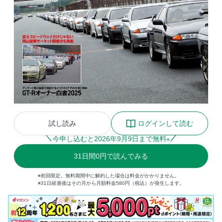
試し読み
ログインして読む
今申し込むと
2026
年
9
月
9
日まで無料
※
31
日間
0円
で読んでみる
※初回限定。無料期間中に解約した場合は料金がかかりません。
※31日経過後はその月から月額料金580円（税込）が発生します。