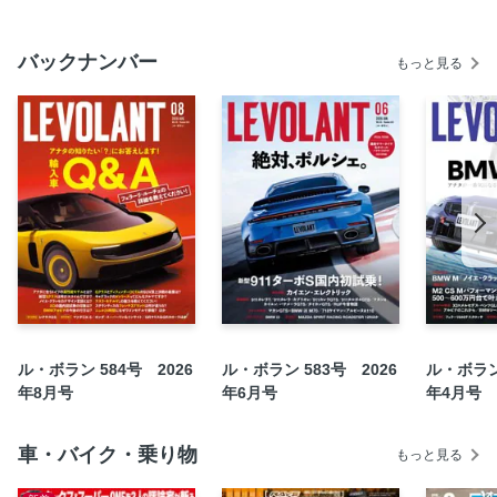
特集「BMWとM」
バックナンバー
●Mノイエ・クラッセ（EV版M3）解説
もっと見る
●M2 CS Mパフォーマンスモデル
●Mモデル一気乗り
〇アルピナのこれから
●ライバル対決1 X3、GLC、グレカーレ
●ライバル対決2 523d、E220d
●600万円からはじめるBMW
●ディーラーメカニック
〇オーナー紹介
●BMWを（プラモデルで）作ってみる！
ル・ボラン 584号 2026
ル・ボラン 583号 2026
ル・ボラン 
ホンダ・プレリュードの旅
年8月号
年6月号
年4月号
ROADインプレ01 テメラリオ
ROADインプレ02 日産リーフ
車・バイク・乗り物
もっと見る
ROADインプレスズキ・eビターラ
CIRCUITインプレ マセラティ21ストラダーレ