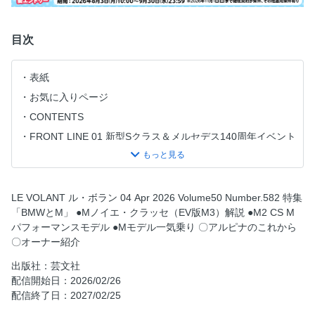
目次
表紙
お気に入りページ
CONTENTS
FRONT LINE 01 新型Sクラス＆メルセデス140周年イベント
FRONT LINE 02 フェラーリ・エレットリカ
FRONT LINE 03 アウディF1
FRONT LINE 04 ジャガー4ドアGT
LE VOLANT ル・ボラン 04 Apr 2026 Volume50 Number.582 特集
「BMWとM」 ●Mノイエ・クラッセ（EV版M3）解説 ●M2 CS M
style in Motion
パフォーマンスモデル ●Mモデル一気乗り 〇アルピナのこれから
EV LIFE告知
〇オーナー紹介
EV大賞
出版社：芸文社
FIRST CONTACT 01 フェラーリ・テスタロッサ
配信開始日：2026/02/26
FIRST PICTURE 02 ボルボEX60
配信終了日：2027/02/25
FIRST CONTACT 02 マクラーレンSNOW EXPERIENCE