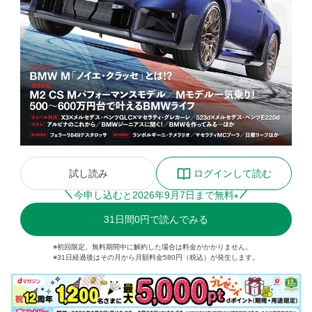
試し読み
ログインして読む
今申し込むと
2026
年
9
月
7
日まで無料
※
31
日間
0円
で読んでみる
※初回限定。無料期間中に解約した場合は料金がかかりません。
※31日経過後はその月から月額料金580円（税込）が発生します。