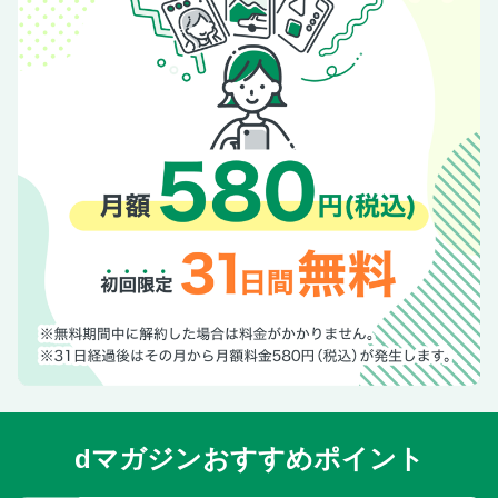
ダンロップ
SNOW EX
NEWS&TOPICS TOP Articles
自社広（LAB告知）
DEBUT！
輸入車/国産車問い合わせ先
メイクアップAD
奥付
dマガジンおすすめポイント