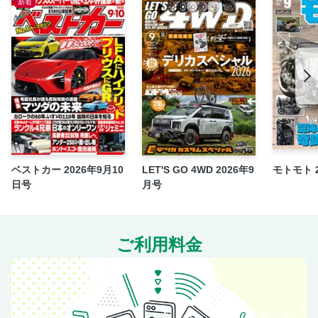
新着
雪上インプレフォレスター雪上
連載：高桑秀典の「レジェンドカーズライフ」
連載：石井昌道×遠藤イヅルの「ニュー・カーテクノロジ
ー・イラストレイテッド」
連載：渡辺敏史の「熟れウマ、この一台」
連載：中三川大地の「仕事師の素顔」
連載：清水和夫の「ポルシェの哲学」
〇BBS
ベストカー 2026年9月10
LET'S GO 4WD 2026年9
モトモト 
エフイー・トレード
日号
月号
〇橋本コーポレーション
フックス
ボディラッピング
ご利用料金
エイタック
木下隆之のニュルパラサイト
BS
TOYO