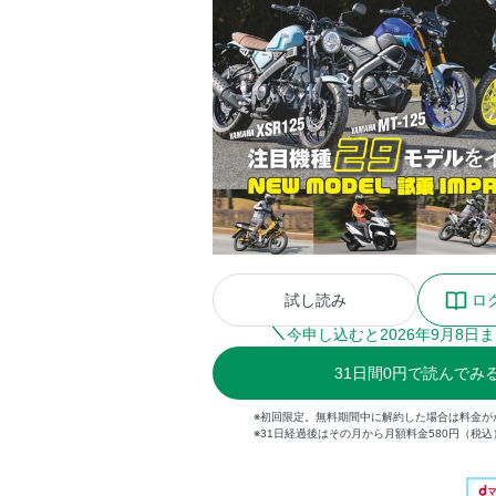
試し読み
ロ
今申し込むと
2026
年
9
月
8
日ま
31
日間
0円
で読んでみ
※初回限定。無料期間中に解約した場合は料金が
※31日経過後はその月から月額料金580円（税