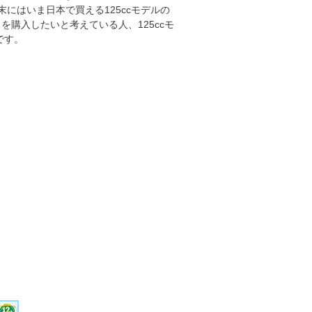
にはいま日本で買える125ccモデルの
T1. SPORT MODELS
を購入したいと考えている人、125ccモ
T2. LEISURE MODELS
です。
RT3. SCOOTER
T4. IMPORT MODELS
バム