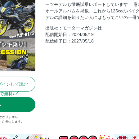
ーツモデルも徹底試乗レポートしています！ 巻末
カテゴリー別・最新モデル IMPRESSION：PAR
オールアルバムを掲載。これから125ccのバイク
カテゴリー別・最新モデル IMPRESSION：PAR
デルの詳細を知りたい人にはもってこいの一冊
カテゴリー別・最新モデル IMPRESSION：PA
出版社：モーターマガジン社
カテゴリー別・最新モデル IMPRESSION：PAR
配信開始日：2024/05/19
配信終了日：2027/05/18
いま日本で買える 125ccモデル オールアル
125cc MODELS 問い合わせ LIST
グインして読む
で無料
※
る
かかりません。
込）が発生します。