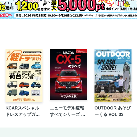
KCARスペシャル
ニューモデル速報
OUTDOOR あそび
ドレスアップガイ
すべてシリーズ 第
ーくる VOL.33
ド Vol.45 軽トラカ
653弾 新型CX-5の
スタムガイド No.3
すべて