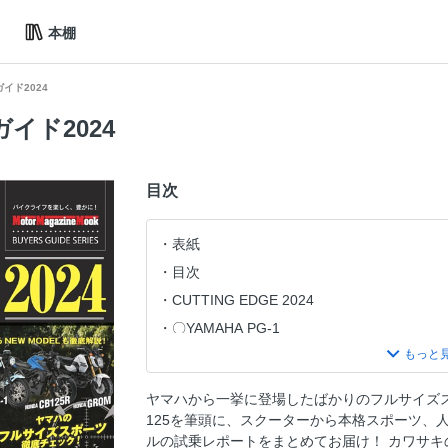
本棚
ガイド2024
ガイド2024
目次
表紙
目次
CUTTING EDGE 2024
〇YAMAHA PG-1
〇HONDA GROM
〇HONDA CB125R
ヤマハから一挙に登場したばかりのフルサイズスポーツ
〇KAWASAKI NINJA e-1
125を筆頭に、スクーターから本格スポーツ、
〇HONDA SC e:
ルの試乗レポートをまとめてお届け！ カワサキの