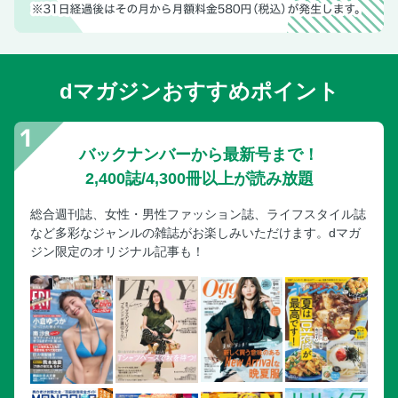
ショッピングセンター／アラモアナセンター／ハワイ限定ア
イテム
ショッピングセンター／アラモアナセンター／グルメ＆カフ
ェ
dマガジンおすすめポイント
ショッピングセンター／ロイヤル・ハワイアン・センター
ショッピングセンター／ロイヤル・ハワイアン・センター／
最旬ストア／グルメスポット
バックナンバーから最新号まで！
ショッピングセンター／インターナショナル・マーケットプ
2,400誌/4,300冊以上が読み放題
レイス
総合週刊誌、女性・男性ファッション誌、ライフスタイル誌
ショッピングセンター／ワードビレッジ
など多彩なジャンルの雑誌がお楽しみいただけます。dマガ
ショッピングセンター／ワイキキ・ビーチ・ウォーク／カハ
ジン限定のオリジナル記事も！
ラモール
ショッピングセンター／まだある！おすすめのショッピング
センター
アクティビティ
アクティビティ／最新アクティビティ
アクティビティ／オアフ島の絶景ビーチ