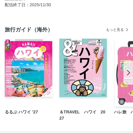
配信終了日：2025/11/30
グルメ／ステーキ＆ハンバーガーに夢中！
グルメ／何度でも行きたい！絶景レストラン8選
グルメ／2大ファーマーズマーケット
旅行ガイド（海外）
もっと見る
グルメ／フードコートが盛りあがってます！
グルメ／ハワイ的night spot
グルメ／まだある！おすすめのレストラン＆カフェ
スイーツ
スイーツ／イチオシSWEETS
スイーツ／パンケーキの大正解
スイーツ／ヘルシーボウルで元気になろう！
スイーツ／ひんやりスイーツでクールダウン
スイーツ／マラサダVSドーナツ
スイーツ／ビジュアル最強のSWEETS＆DRINK
るるぶ ハワイ ’27
＆TRAVEL ハワイ 20
ハレ旅 
スイーツ／ホノルル散策のカフェブレイク
27
スイーツ／まだある！おすすめのスイーツ
スーベニア