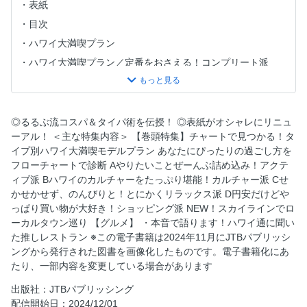
表紙
目次
ハワイ大満喫プラン
ハワイ大満喫プラン／定番をおさえる！コンプリート派
ハワイ大満喫プラン／ハワイLOVEカルチャー派
ハワイ大満喫プラン／非日常にどっぷり！リラックス派
ハワイ大満喫プラン／トレンドを追う！ショッピング派
◎るるぶ流コスパ＆タイパ術を伝授！ ◎表紙がオシャレにリニュ
ーアル！ ＜主な特集内容＞ 【巻頭特集】チャートで見つかる！タ
ハワイ大満喫プラン／スカイラインでめぐる穴場！！なロー
イプ別ハワイ大満喫モデルプラン あなたにぴったりの過ごし方を
カルハワイ
フローチャートで診断 Aやりたいことぜーんぶ詰め込み！アクテ
旅のキホン／オアフ島＆ホノルルってこんなところ！！
ィブ派 Bハワイのカルチャーをたっぷり堪能！カルチャー派 Cせ
旅のキホン／ワイキキをMAPで図解！
かせかせず、のんびりと！とにかくリラックス派 D円安だけどや
っぱり買い物が大好き！ショッピング派 NEW！スカイラインでロ
旅のキホン／Q＆A／シーズンカレンダー
ーカルタウン巡り 【グルメ】 ・本音で語ります！ハワイ通に聞い
コスパ＆タイパ技を伝授／サステナブルな旅のKeyWords
た推しレストラン ※この電子書籍は2024年11月にJTBパブリッシ
ANA FLYING HONUの搭乗体験レポート！
ングから発行された図書を画像化したものです。電子書籍化にあ
たり、一部内容を変更している場合があります
グルメ
グルメ／ハワイ通的推しレストラン
出版社：JTBパブリッシング
配信開始日：2024/12/01
グルメ／LOCALめしをコンプリート