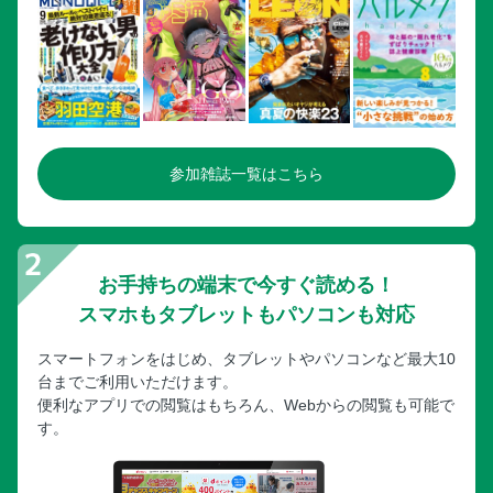
アクティビティ／人気アクティビティ
アクティビティ／ダイヤモンドヘッド／ クアロア・ラン
チ・ハワイ
アクティビティ／工場見学＆テーマパーク
アクティビティ／歴史＆文化ミュージアム
アクティビティ／エンタメショー
参加雑誌一覧はこちら
アクティビティ／ロミロミ＆スパNavi
アクティビティ／まだある！おすすめの見る＆遊ぶスポット
ローカルタウン
ローカルタウン／カカアコ＆ワード
お手持ちの端末で今すぐ読める！
ローカルタウン／ダウンタウン
スマホもタブレットもパソコンも対応
ローカルタウン／カパフル＆カイムキ
スマートフォンをはじめ、タブレットやパソコンなど最大10
ローカルタウン／カイルア
台までご利用いただけます。
ローカルタウン／ハレイワ
便利なアプリでの閲覧はもちろん、Webからの閲覧も可能で
す。
ホテルコレクション
コンドミニアムで暮らすようにStay
旅の情報