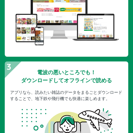
ハワイの基本情報
索引
奥付
オアフ島完全MAP
オアフ島完全MAP／ワイキキトロリー一覧MAP／ワイキキ
中心地
オアフ島完全MAP／オアフ島／ハワイ諸島
オアフ島完全MAP／ホノルル／ワイアラエ・アヴェニュー
電波の悪いところでも！
オアフ島完全MAP／ワイキキ周辺
ダウンロードしてオフラインで読める
オアフ島完全MAP／ダウンタウン～アラモアナ
オアフ島完全MAP／ハレイワ／カイルア中心部／カイルア広
アプリなら、読みたい雑誌のデータをまるごとダウンロード
域
することで、地下鉄や飛行機でも快適に楽しめます。
オアフ島完全MAP／オアフ島移動術
オアフ島完全MAP／オアフ島の交通