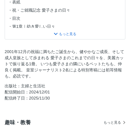
表紙
祝・ご就職記念 愛子さまの日々
目次
第1章｜幼き愛しい日々
0歳
1歳
2歳
2001年12月の祝福に満ちたご誕生から、健やかなご成長、そして
成人皇族として歩まれる 愛子さまのこれまでの日々を、美麗カッ
3歳
トで振り返る1冊。 いつも愛子さまの隣にいるペットたちも、仲
4歳
良く掲載。 皇室ジャーナリスト2名による特別寄稿には初耳情報
幼稚園ご入園
も。必読です。
5歳
出版社：主婦と生活社
6歳
配信開始日：2024/12/01
配信終了日：2025/11/30
幼稚園ご卒業
第2章｜学びとともにまっすぐに
初等科ご入学
趣味・教養
もっと見る
1年生