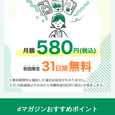
3年生
高等科ご卒業
大学ご入学
1年生
2年生
第3章｜皇族としての歩みを
成年行事
ご成年会見
成年皇族として初の記者会見のお言葉
3年生
4年生
大学ご卒業
大学ご卒業、ご就職に際しての文書回答
社会へ
特別寄稿②成年皇族として、社会人として／つげのり子
dマガジンおすすめポイント
奥付