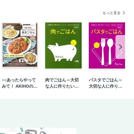
もっと見る
○○あったらやって
肉でごはん～大切
パスタでごはん～
みて！ AKIHOの材
な人に作りたい！
大切な人に作りた
料ひとつから作れ
ラクラク、happy
い！ラクラク、ha
る満足ごはん
ごはん①
ppyごはん②