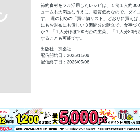
Part1 1日1人約300円！の晩ごはん献立
節約食材をフル活用したレシピは、１食１人約30
Part2 100円台！の主菜
ュームも大満足なうえに、糖質低めなので、ダイ
Part3 80円以下！の副菜＆汁物
す。 週の初めの「買い物リスト」どおりに買えば
にもお財布にも優しい３週間分の献立で、食事づ
糖質オフの基本ルール5
か？ 「１人分ほぼ100円台の主菜」「１人分80
裏表紙
することも可能です。
出版社：扶桑社
配信開始日：2025/11/09
配信終了日：2026/05/08