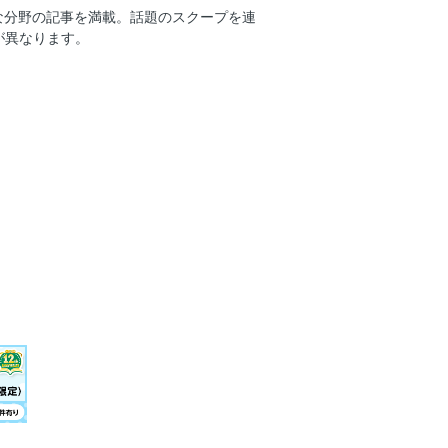
ら降板！
な分野の記事を満載。話題のスクープを連
手
が異なります。
父の盟友徳本一善が「父親はもっと天才だ
ソックス
・ツモ・ドラ１