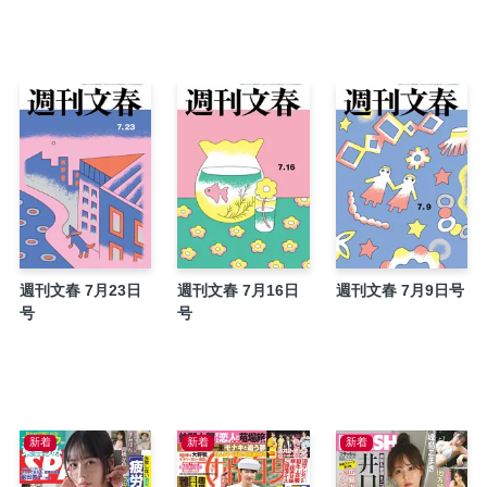
この味 平松洋子
ツチヤの口車 土屋賢二
豪華ミステリー競作「5分の迷宮」ぜったいや
言霊USA 町山智浩
沢村さん家のこんな毎日 益田ミリ
りさは優雅に暮らしたい 綿矢りさ
てこずるパズル
竜馬がゆく 鈴ノ木ユウ
川柳のらりくらり 柳家喬太郎
週刊文春 7月23日
週刊文春 7月16日
週刊文春 7月9日号
ＧＡＭＥ ―ゲーム― 村山由佳
号
号
言葉尻とらえ隊 能町みね子
アウト老のすすめ みうらじゅん
見もの聞きもの
欽ちゃんの人生どこまでやるの！？(75)
新着
新着
新着
マンガ党宣言！ 宇垣美里
文春図書館