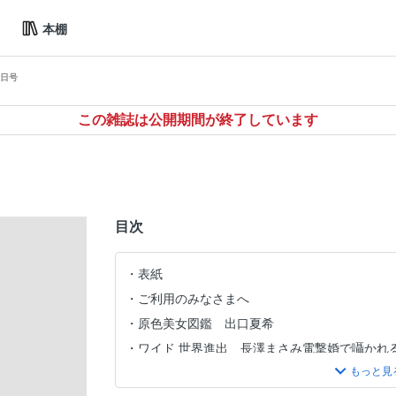
本棚
5日号
この雑誌は公開期間が終了しています
目次
表紙
ご利用のみなさまへ
原色美女図鑑 出口夏希
ワイド 世界進出 長澤まさみ電撃婚で囁かれ
Ｓｎｏｗ Ｍａｎリーダー岩本照が挑む忍者ド