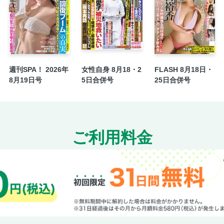
つだぶん 津田健次郎
師匠はつらいよ 杉本昌隆
伊藤理佐のおんなの窓／読者より／表紙のこ
ロシア人写真家を魅了した 能登の女神
笠原将弘のご自愛めし ちゃんと食ってるか!?
週刊SPA！ 2026年
女性自身 8月18・2
FLASH 8月18日・
8月19日号
5日合併号
25日合併号
おいしい！私の取り寄せ便 山之内すず
ご利用料金