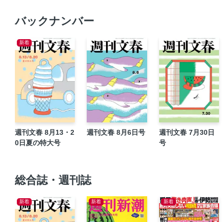
バックナンバー
新着
週刊文春 8月13・2
週刊文春 8月6日号
週刊文春 7月30日
0日夏の特大号
号
総合誌・週刊誌
新着
新着
新着