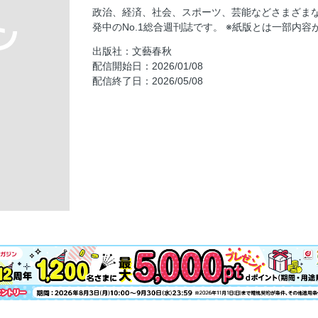
フジ名物Ｐがパワハラで「鬼レンチャン」か
政治、経済、社会、スポーツ、芸能などさまざま
球界№１イケメン投手がプロポーズしたお相
発中のNo.1総合週刊誌です。 ※紙版とは一部内容
箱根“シン・山の神”黒田朝日は韋駄天一家 
出版社：文藝春秋
った」
配信開始日：2026/01/08
THIS WEEK
配信終了日：2026/05/08
野球の言葉学 村上宗隆 シカゴ・ホワイト
推して推されて 中丸雄一
サイバーエージェント社長 藤田晋のリーチ
そこからですか!? 池上 彰
新聞不信
食味探検隊
夜ふけのなわとび 林 真理子
いまなんつった？ 宮藤官九郎
令和新語採集 三宅香帆
インテリジェンス関ヶ原 本郷和人
新・家の履歴書 宮川一朗太
日々我人間 桜 玉吉