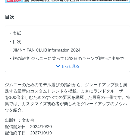
目次
表紙
目次
JIMNY FAN CLUB information 2024
旅の記憶 ジムニーに乗って1泊2日のキャンプ旅行に出発で
す
ジムニー女子が冬の雪山休暇を手ぶらで満喫！
個性を引き立てるパーツでカスタムをとことん満喫！
ジムニーのためのモデル選びの指針から、グレードアップ派も満
美しい映像と10V型大画面でコクピットをグレードアップ
足する最新のカスタムトレンドを掲載。まさにランドクルーザー
を100倍楽しむためのすべての要素を網羅した最高の一冊です。特
ジムニーの前/後/サイドの死角をカメラ映像でカバーする
集では、カスタマイズ初心者が楽しめるグレードアップのノウハ
オンラインシステムがジムニー時間を「楽しく」「便利」に
ウを紹介。
する！
出版社：文友舎
EXEAが専用設計のカーアクセサリーで不便をスタイリッシ
配信開始日：2024/10/20
ュに解消する
配信終了日：2027/10/19