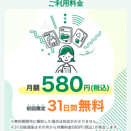
チャーフィールド安比
ご利用料金
隠れた本能を呼び覚ますパーツ選びの力！ JIMNY CUSTOM
BOOK PARTS CATALOG 2024
いまジムニーを考えるならMTを勧めたい理由
プロショップ インフォメーション 全国版
奥付