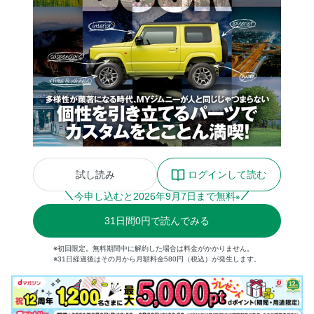
試し読み
ログインして読む
今申し込むと
2026
年
9
月
7
日まで無料
※
31
日間
0円
で読んでみる
※初回限定。無料期間中に解約した場合は料金がかかりません。
※31日経過後はその月から月額料金580円（税込）が発生します。