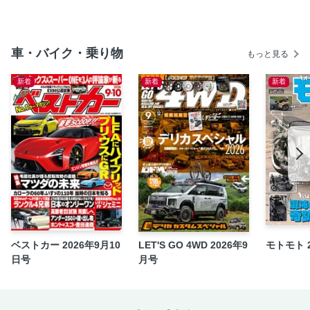
アンティークな装いとデニムの風合いで魅せるリビングライ
クなインテリア
"雪遊び"に強い！ "ドレスアップ"にも強い！ スタッドレスが
車・バイク・乗り物
新登場
もっと見る
話題のBATTLEZATTLEZ SUSでツウな上級スタイルを創
新着
新着
新着
る。
スタイルを変えるなら今すぐ WHEEL 選び！
コトとモノのミックスから生まれる新しい遊びのスタイルを
エヌズ・ステージが提案
ノーマルからカスタムまでマルチに対応してくれるジムニー
専門店 エンカーズ札幌
カスタムのプロに学ぶ！スタイルアップ術
静かに進行していくサビから愛車を守るラストストッパーの
効果
ベストカー 2026年9月10
LET'S GO 4WD 2026年9
モトモト 
いつものDIYがもっと本気になれる工具をアストロプロダク
日号
月号
ツで揃える！
カスタマイズの前に確認しておくこと
NEW JIMNY OUTDOOR FES2023 in クルマアソビアドベン