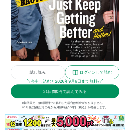
試し読み
ログインして読む
今申し込むと
2026
年
9
月
6
日まで無料
※
31
日間
0円
で読んでみる
※初回限定。無料期間中に解約した場合は料金がかかりません。
※31日経過後はその月から月額料金580円（税込）が発生します。