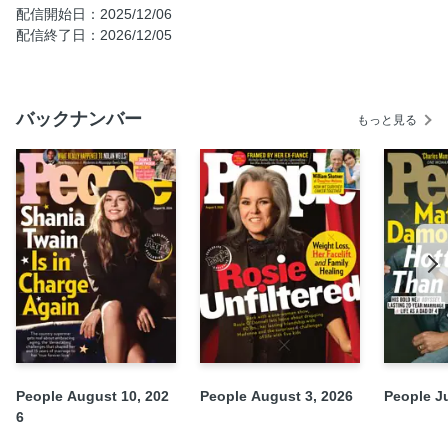
配信開始日：2025/12/06
Buried in the Basement
配信終了日：2026/12/05
Sara Mearns
Cathy Guisewite
HEALTH
バックナンバー
もっと見る
STYLE & BEAUTY GIFT GUIDE
FOOD
FUN & GAMES
ONE LAST THING
People August 10, 202
People August 3, 2026
People Ju
6