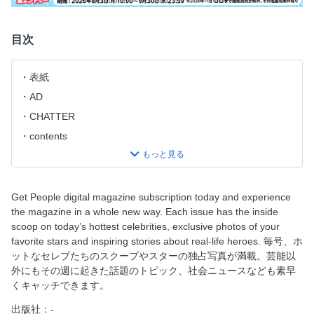
目次
表紙
AD
CHATTER
contents
STAR TRACKS
SCOOP
PEOPLE PICKS
Get People digital magazine subscription today and experience
the magazine in a whole new way. Each issue has the inside
The Jonas Brothers
scoop on today’s hottest celebrities, exclusive photos of your
Tributes
favorite stars and inspiring stories about real-life heroes. 毎号、ホ
Mario Lopez & His Family
ットなセレブたちのスクープやスターの独占写真が満載。芸能以
外にもその週に起きた話題のトピック、社会ニュースなども素早
Wrongfully Convicted
くキャッチできます。
Dave Coulier
出版社：-
Leona Lewis