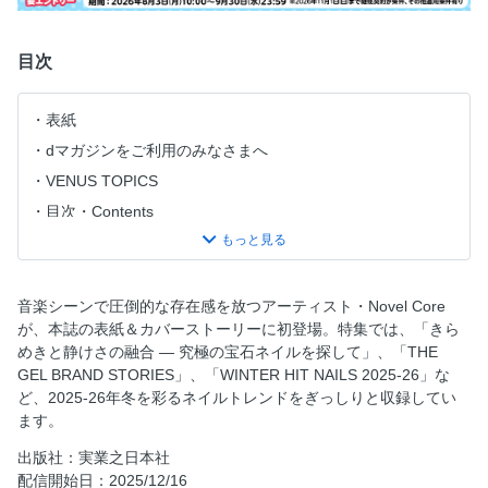
目次
表紙
dマガジンをご利用のみなさまへ
VENUS TOPICS
目次・Contents
読者プレゼントスペシャル
カバーインタビュー「Novel Core」
『NAIL VENUS』定期購読のお知らせ
音楽シーンで圧倒的な存在感を放つアーティスト・Novel Core
が、本誌の表紙＆カバーストーリーに初登場。特集では、「きら
きらめきと静けさの融合 究極の宝石ネイルを探して
めきと静けさの融合 ― 究極の宝石ネイルを探して」、「THE
buff × Cutting Edge Style 洗練と先鋭のネイル＆ジュエリー
GEL BRAND STORIES」、「WINTER HIT NAILS 2025-26」な
人気ネイリストが選ぶ! 即・映えの最前線
ど、2025-26年冬を彩るネイルトレンドをぎっしりと収録してい
ます。
THE GEL BRAND STORIES 人気ブランドの軌跡と革新
ネイル空間から、新たなメディアを生み出すZ世代の挑戦者
出版社：実業之日本社
たち
配信開始日：2025/12/16