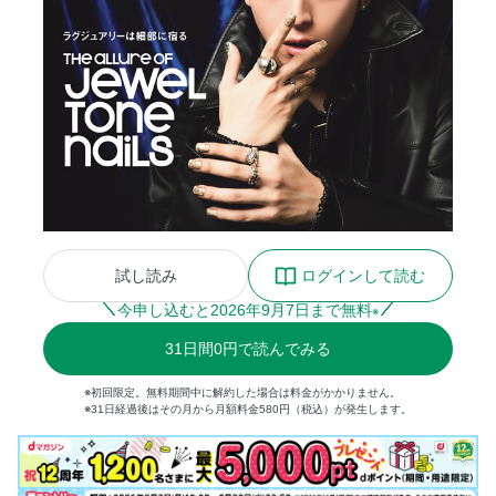
試し読み
ログインして読む
今申し込むと
2026
年
9
月
7
日まで無料
※
31
日間
0円
で読んでみる
※初回限定。無料期間中に解約した場合は料金がかかりません。
※31日経過後はその月から月額料金580円（税込）が発生します。