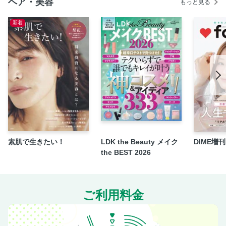
ヘア・美容
もっと見る
Featured Event
新着
VENUS PICK UP 2
『NAIL VENUS』Presents DMM オンラインサロンNEWS!!
次号予告／ショップ＆メーカーリスト
素肌で生きたい！
LDK the Beauty メイク
DIME増刊 f
the BEST 2026
ご利用料金