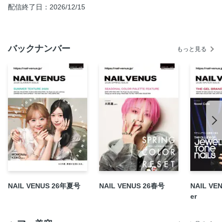
配信終了日：2026/12/15
ネイリストのライフスタイル OFFとONから考える、心地よ
い暮らし
WINTER HIT NAILS 2025-26 この冬注目のキーワードとマ
ストアイテムを完全網羅！
バックナンバー
もっと見る
hbaz 代表取締役・長井竜太 Presents 情熱中毒
INTERVIEW with erina（#péil nail）
NAIL EVENT REPORT 2025
話題の田中研究員が語る“ネイルケア”の真価とは!?
『NAIL VENUS』×『NSTS』主催 アートサンプルフォトコ
ンテスト2025 結果発表
MEN’s NAIL COLLECTION Self Expression
冬の指先に魔法を。最旬ネイルデザイン到着!! Order Art
Sample
MISA’S TALKING ROOM 未紗の部屋
NAIL VENUS 26年夏号
NAIL VENUS 26春号
NAIL VEN
ユリカクリニック 鯨岡百合香がネイルのお悩みを診断!
er
その「こだわり」で差をつける!! コンセプト系サロンに潜入
VENUS PICK UP 1