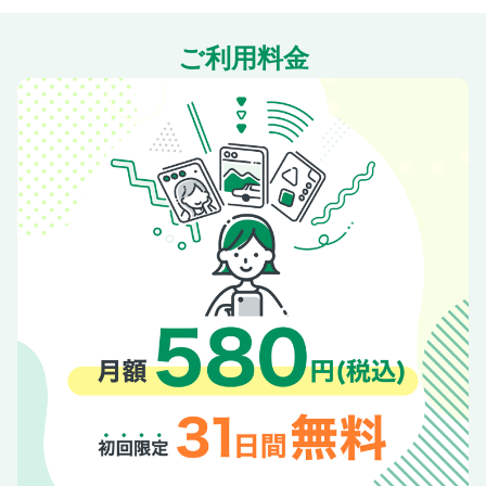
【血液検査】糖代謝（糖尿病）
【血液検査】脂質代謝（脂質異常症）
ご利用料金
【血液検査】肝機能
【血液検査】腎機能
【血液検査】尿酸代謝（痛風）
【血液検査】血液一般（貧血など）
【血液検査】感染・炎症
【身体計測】肥満・やせ
【血圧測定】血圧
【心電図検査】心臓
【呼吸機能検査】肺機能
【眼科検査】目
【聴力検査】耳（難聴）
【Ｘ線検査】肺・胃・大腸
【超音波検査】肝臓・胆のう・すい臓・腎臓など
【尿検査】腎機能・糖代謝・肝機能