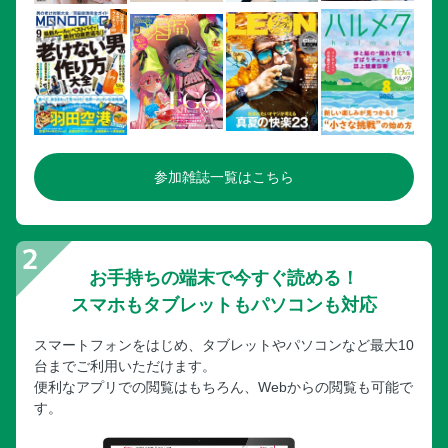
眼科系の検査
甲状腺の検査
Ｃ型肝炎の検査
その他の検査
COLUMN 高齢者に推奨されている肺炎球菌ワクチンの功
罪
岡田正彦医師インタビュー 健康を維持するための５つのポ
参加雑誌一覧はこちら
イントとは？
お手持ちの端末で今すぐ読める！
スマホもタブレットもパソコンも対応
スマートフォンをはじめ、タブレットやパソコンなど最大10
台までご利用いただけます。
便利なアプリでの閲覧はもちろん、Webからの閲覧も可能で
す。