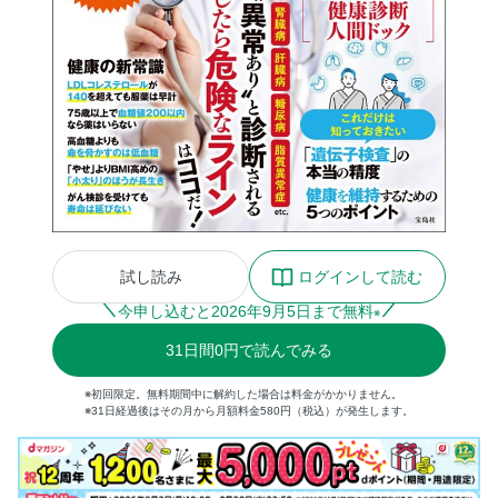
試し読み
ログインして読む
今申し込むと
2026
年
9
月
5
日まで無料
※
31
日間
0円
で読んでみる
※初回限定。無料期間中に解約した場合は料金がかかりません。
※31日経過後はその月から月額料金580円（税込）が発生します。