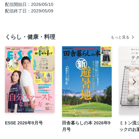
配信開始日：2026/05/10
（６）「コレステロール＝悪」説に明確な根拠はない！
配信終了日：2029/05/09
（７）低血糖は即、命にかかわるが、高血糖はそうではな
い！
（８）厳密な血圧コントロールが寿命を縮める
くらし・健康・料理
もっと見る
（９）高齢者は特に、がんの早期発見・早期治療の罠に気を
つけよ
（10）正常値に戻すために薬を長期間服用し続けるのは問題
あり！
年齢別 男女別 健康診断 これが「本当の基準値」完全保
存版
ゼロからおさらい 「健診」「検診」「人間ドック」を徹底
比較！
これだけは押さえておきたい！ 「メタボ健診」の基礎知識
COLUMN 無駄な治療に無駄な薬……「過剰医療」が寿命
を縮める
ESSE 2026年9月号
田舎暮らしの本 2026年9
ミトン流
名医が教える 検査項目のメリット＆デメリット 基本項目
月号
ックのお
編