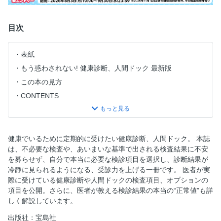
目次
表紙
もう惑わされない! 健康診断、人間ドック 最新版
この本の見方
CONTENTS
巻頭インタビュー 和田秀樹医師 健康診断やがん検診を受
けても寿命は延びない！
和田秀樹医師が健康診断を不要と考える理由／（１）職場健
健康でいるために定期的に受けたい健康診断、人間ドック。 本誌
診は日本の悪習
は、不必要な検査や、あいまいな基準で出される検査結果に不安
（２）過度な健康管理によるストレスが病気や早死にを招く
を募らせず、自分で本当に必要な検診項目を選択し、診断結果が
冷静に見られるようになる、受診力を上げる一冊です。 医者が実
（３）製薬会社や学会などの思惑が見え隠れする基準値
際に受けている健康診断や人間ドックの検査項目、オプションの
（４）新しい「カネづる」として狙われている40～50代の
項目を公開。さらに、医者が教える検診結果の本当の“正常値”も詳
現役世代
しく解説しています。
（５）健診で「小太り」とされる人のほうが「やせ」よりも
出版社：宝島社
長生きする