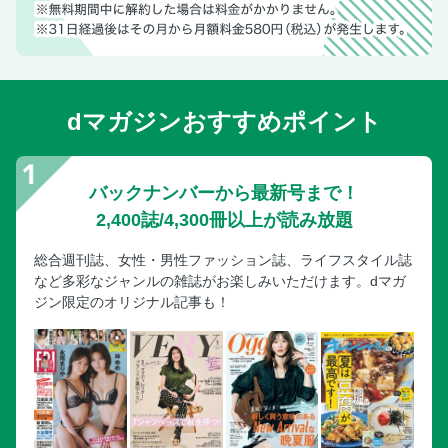
【便検査】大腸
【問診・聴診・触診】内科一般
がん検診で知っておきたい 受けるべきがん検査と必要のな
いがん検査
COLUMN がんのリスクがわかる？ 「遺伝子検査」本当の
dマガジンおすすめポイント
精度
名医が教える 検査項目のメリット＆デメリット オプショ
ン検査編
バックナンバーから最新号まで！
脳ドック
2,400誌/4,300冊以上が読み放題
頸動脈エコー検査
総合週刊誌、女性・男性ファッション誌、ライフスタイル誌
ピロリ菌感染検査
など多彩なジャンルの雑誌がお楽しみいただけます。dマガ
ＣＴ検査
ジン限定のオリジナル記事も！
内視鏡検査
前立腺がんの検査
乳がんの検査
子宮がんの検査
心臓の検査