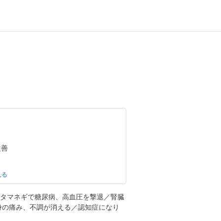
改善
ェノール」
酢タマネギで糖尿病、高血圧を撃退／腎臓
身の痛み、不調が消える／認知症になり
。