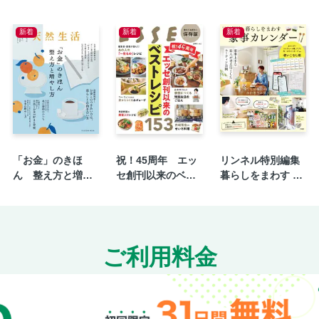
新着
新着
新着
「お金」のきほ
祝！45周年 エッ
リンネル特別編集
ん 整え方と増や
セ創刊以来のベス
暮らしをまわす 家
し方
トレシピ153
事カレンダー
ご利用料金