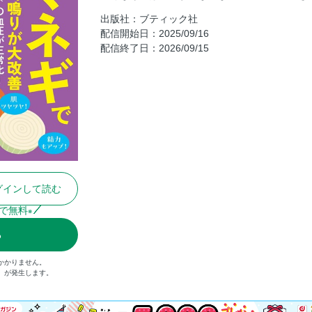
失明原因第1位＜白内障＞打破に期待大！「
出版社：ブティック社
配信開始日：2025/09/16
めまい、耳鳴りに特効！気象病も一掃！耳
配信終了日：2026/09/15
ブティック社の本
ひざ痛、脊柱管狭窄症の痛みが消えた人が
ム」
終活してはダメ！家族だけで過ごさない！
脳梗塞、認知症、がんを撃退する 水素療法
まちがい探し・漢字ドリルの解答
次号予告・奥付
読者アンケート・プレゼント当選者
グインして読む
別冊付録 糖尿病・腎臓病を自力で大改善す
で無料
※
る
かかりません。
込）が発生します。