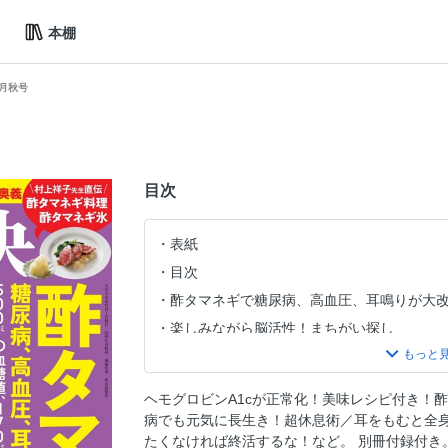
本棚
0月秋号
目次
表紙
目次
酢タマネギで糖尿病、高血圧、耳鳴りが大
楽しみながら脳活性！まちがい探し
糖尿病の不安を一掃する「アカシアポリフ
ブティック社の本
ヘモグロビンA1cが正常化！美味レシピ付き！
100年働く腎臓をつくる！超休息術
病でも元気に長生き！超休息術／耳をもむと全
刺激不足の脳を鍛える！ 漢字ドリル
たくなければ終活するな！など。 別冊付録付き