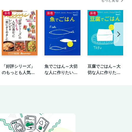
もっと見る
新着
新着
新着
「好評シリーズ」
魚でごはん～大切
豆腐でごはん～大
のもっとも人気の
な人に作りたい！
切な人に作りた
高かったレシピを
ラクラク、happy
い！ラクラク、ha
一冊にまとめまし
ごはん④
ppyごはん⑤
た。