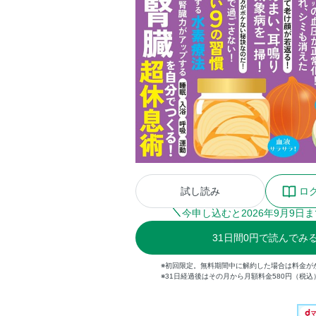
試し読み
ロ
今申し込むと
2026
年
9
月
9
日ま
31
日間
0円
で読んでみ
※初回限定。無料期間中に解約した場合は料金が
※31日経過後はその月から月額料金580円（税