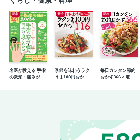
くらし・健康・料理
新着
新着
新着
名医が教える 手指
季節を味わうラク
毎日カンタン節約
の変形・痛みが良
うま100円おかず1
おかず366＜電子
くなる本
16＜電子新版＞
新版＞