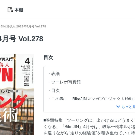
本棚
eJIN/培倶人 2026年4月号 Vol.278
4月号 Vol.278
目次
表紙
ツーレポ写真館
目次
この春！ BikeJINマンガプロジェクト始動
定期購読キャンペーン
TT2026開幕。今年のツーリングに、目的を
■巻頭特集 ツーリングは、出かけるほどうまく
［ 巻頭特集 ］走って身につく、リアルな経
くなる。『BikeJIN』4月号は、岐阜〜松本
【走る、喰らう、浸かる】ぶり街道周辺ス
を巡りながら“走りの経験値”を積み重ねていく