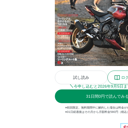
試し読み
ロ
今申し込むと
2026
年
9
月
5
日ま
31
日間
0円
で読んでみ
※初回限定。無料期間中に解約した場合は料金が
※31日経過後はその月から月額料金580円（税