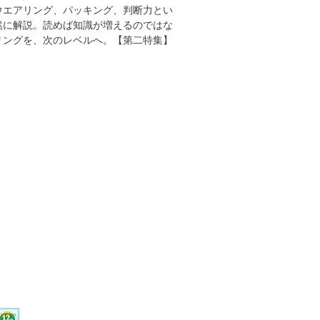
ウエアリング、パッキング、判断力とい
“姿勢”と“操作”
然に解説。読めば知識が増えるのではな
く、ニッポンバイク旅
リングを、次のレベルへ。【第二特集】
SPRING COLLECTION
めて計画すればツーリング充実度アッ
ウエアリングと備え
が“ちょうどいい”