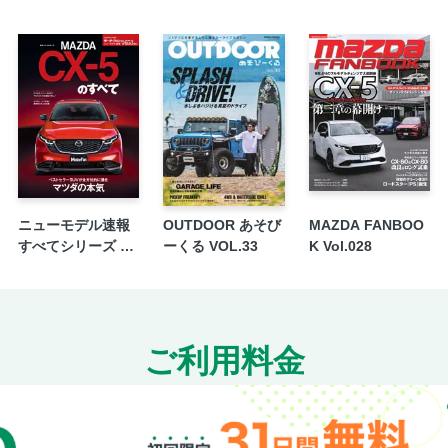
ニューモデル速報
OUTDOOR あそび
MAZDA FANBOO
すべてシリーズ 第
ーくる VOL.33
K Vol.028
653弾 新型CX-5の
すべて
ご利用料金