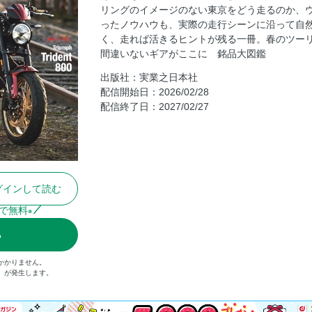
リングのイメージのない東京をどう走るのか、
ツーリング上達ノウハウその① 上達のための
ったノウハウも、実際の走行シーンに沿って自
【愛車×写真】 ヤマハ バイクレンタルでい
く、走れば活きるヒントが残る一冊。春のツー
春のYAMAHAウエア、実走チェック！ YAMAHA 
間違いないギアがここに 銘品大図鑑
ツーリング上達ノウハウその② テーマを決
出版社：実業之日本社
プ！
配信開始日：2026/02/28
配信終了日：2027/02/27
ツーリング上達ノウハウその③ 身体を守る
上達のための ツーリングルート6選
間違えたくない人の、最適解 銘品大図鑑
インカム選びの最初の一台！ R35/J30/J10
ライダーに優しい宿
グインして読む
深掘りバイク日誌 TRIUMPH Trident 800
で無料
※
買いたい新書 KIJIMA
る
［SENA］WAVE通話使い方ガイド
トナリのバイク人【関東】
かかりません。
込）が発生します。
BikeJIN TOURING CLUB発足！
ハーレー和尚のバイク説法