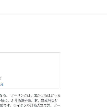
！
。
なる。 ツーリングは、出かけるほどうま
験値 ツーリング上達術
ルポを軸に、ぶり街道や白川村、野麦峠など
ポット巡り旅
特集です。ライテクや計画の立て方、ツー