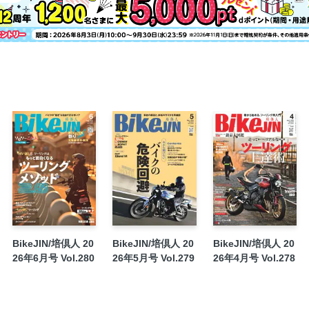
一度は走りたい全国林道ツーリングガイド
培倶人チャンネル
Thinking Time
読者プレゼント
マヒトが行く【第90回】何処マデ書いてイ
イベント年間計画
BikeJINオリジナルグッズ EC＆イベントで
OTONA GARAGE
BikeJIN/培倶人 20
BikeJIN/培倶人 20
BikeJIN/培倶人 20
26年6月号 Vol.280
26年5月号 Vol.279
26年4月号 Vol.278