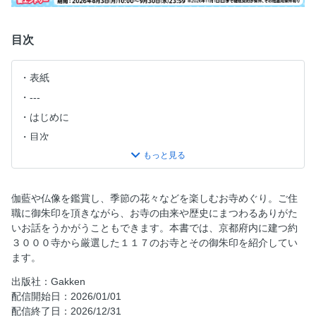
目次
表紙
---
はじめに
目次
京都のお寺 おめぐりマップ
京都のお寺 INDEX
【第一章】お寺の御朱印入門
伽藍や仏像を鑑賞し、季節の花々などを楽しむお寺めぐり。ご住
職に御朱印を頂きながら、お寺の由来や歴史にまつわるありがた
寺院の御朱印とは／御朱印の読み方
いお話をうかがうこともできます。本書では、京都府内に建つ約
御朱印ギャラリー
３０００寺から厳選した１１７のお寺とその御朱印を紹介してい
まず御朱印帳を手に入れる！
ます。
御朱印帳コレクション part1
出版社：Gakken
もっと知りたい御朱印Q＆A
配信開始日：2026/01/01
配信終了日：2026/12/31
作法講座 正しく参拝 御朱印はこうして頂きたい