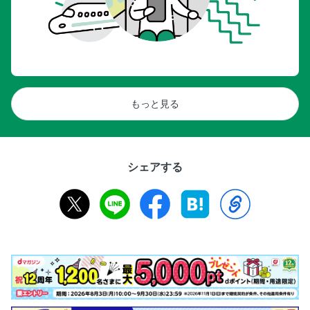
観智院（南区）／浄禅寺（南区）
醍醐寺（伏見区）
法界寺（伏見区）
乙訓寺（長岡京市）
平等院（宇治市）
もっと見る
萬福寺（宇治市）
三室戸寺（宇治市）／興聖寺（宇治市）
京の都の福めぐり 京都の七福神
シェアする
Part6 その他のエリア
延暦寺（滋賀県大津市）
岩船寺（木津川市）
浄瑠璃寺（木津川市）／蟹満寺（木津川市）
海住山寺（木津川市）／智恩寺（宮津市）
成相寺（宮津市）
松尾寺（舞鶴市）／穴太寺（亀岡市）
一休寺（京田辺市）