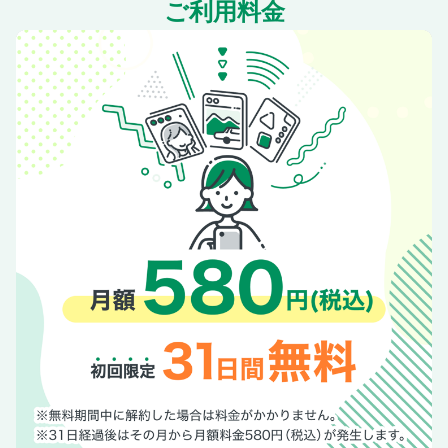
ご利用料金
【第三章】Part1 洛中 上京区、中京区、下京区
法輪寺（上京区）
妙顕寺（上京区）
廬山寺（上京区）
大報恩寺（上京区）／引接寺（上京区）
宝鏡寺（上京区）
清和院（上京区）／清浄華院（上京区）
妙蓮寺（上京区）／猫恋寺（中京区）
立本寺（上京区）／本能寺（中京区）
壬生寺（中京区）
永福寺（中京区）
行願寺（中京区）／頂法寺（中京区）
誠心院（中京区）／宝蔵寺（中京区）
平等寺（下京区）／眞如院（下京区）
Part2 洛東・東山 東山区、山科区
高台寺（東山区）