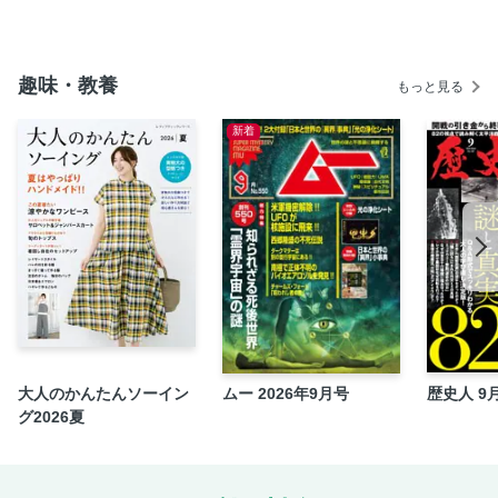
おさえておくべき 寺院の基本
さまざまな仏様
趣味・教養
もっと見る
仏像の種類
キーワードで知るお寺と仏教
新着
一期一会の出合い「限定御朱印」
【第二章】週末御朱印トリップ
祇園名刹めぐり 六波羅蜜寺、両足院、知恩院、将軍塚
嵯峨野から嵐山めぐり 化野念仏寺、祇王寺、二尊院、常寂
光寺、鹿王院
宇治名刹めぐり 萬福寺、三室戸寺、興聖寺、平等院
【プチ鉄道巡礼①】地下鉄東西線沿線 無鄰菴、南禅寺、元
慶寺、青蓮院門跡、隨心院、勧修寺、醍醐寺、大善寺
【プチ鉄道巡礼②】嵐電沿線 地蔵院、等持院、退蔵院、妙
大人のかんたんソーイン
ムー 2026年9月号
歴史人 9
心寺、東林院、壬生寺、天龍寺
グ2026夏
【プチ鉄道巡礼③】叡山電車沿線 鞍馬寺、補陀洛寺、妙満
寺、曼殊院門跡、詩仙堂、狸谷山不動院、知恩寺
ツウに聞く御朱印の頂き方