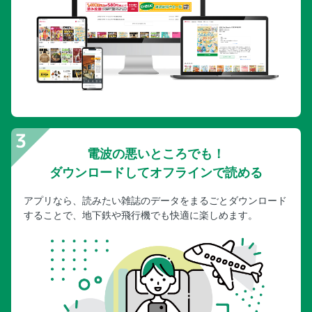
神護寺（右京区）
高山寺（右京区）
仁和寺（右京区）
龍安寺（右京区）
祇王寺（右京区）
愛宕念仏寺（右京区）
化野念仏寺（右京区）
電波の悪いところでも！
清凉寺（右京区）
ダウンロードしてオフラインで読める
常寂光寺（右京区）
東林院（右京区）／退蔵院（右京区）
アプリなら、読みたい雑誌のデータをまるごとダウンロード
厭離庵（右京区）／宝筐院（右京区）
することで、地下鉄や飛行機でも快適に楽しめます。
法輪寺（西京区）
善峯寺（西京区）
華厳寺（西京区）／十輪寺（西京区）
Part5 洛南 南区、伏見区、長岡京市、宇治市
東寺（南区）