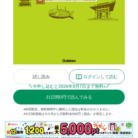
試し読み
ログインして読む
今申し込むと
2026
年
9
月
7
日まで無料
※
31
日間
0円
で読んでみる
※初回限定。無料期間中に解約した場合は料金がかかりません。
※31日経過後はその月から月額料金580円（税込）が発生します。