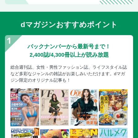
清水寺（東山区）
知恩院（東山区）
dマガジンおすすめポイント
六道珍皇寺（東山区）
建仁寺（東山区）
即成院（東山区）
バックナンバーから最新号まで！
東福寺（東山区）／青蓮院門跡（東山区）
2,400誌/4,300冊以上が読み放題
三十三間堂（東山区）／智積院（東山区）
総合週刊誌、女性・男性ファッション誌、ライフスタイル誌
今熊野観音寺（東山区）／芬陀院（東山区）
など多彩なジャンルの雑誌がお楽しみいただけます。dマガ
泉涌寺（東山区）／金剛寺（東山区）
ジン限定のオリジナル記事も！
法住寺（東山区）／毘沙門堂（山科区）
双林院（山科区）／隨心院（山科区）
元慶寺（山科区）
Part3 洛北・北山 左京区、北区
三千院（左京区）
寂光院（左京区）
聖護院門跡（左京区）