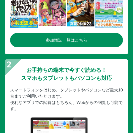
南禅寺（左京区）
禅林寺（左京区）
鞍馬寺（左京区）
狸谷山不動院（左京区）
参加雑誌一覧はこちら
真如堂（左京区）
慈照寺（左京区）／金戒光明寺（左京区）
蓮華寺（左京区）／霊鑑寺（左京区）
百萬遍知恩寺（左京区）／大蓮寺（左京区）
お手持ちの端末で今すぐ読める！
曼殊院門跡（左京区）／瑠璃光院（左京区）
スマホもタブレットもパソコンも対応
来迎院（左京区）／詩仙堂（左京区）
スマートフォンをはじめ、タブレットやパソコンなど最大10
大仙院（北区）／瑞峯院（北区）
台までご利用いただけます。
黄梅院（北区）／等持院（北区）／神光院（北区）
便利なアプリでの閲覧はもちろん、Webからの閲覧も可能で
Part4 洛西・西山 右京区、西京区
す。
天龍寺（右京区）
大覚寺（右京区）
妙心寺（右京区）