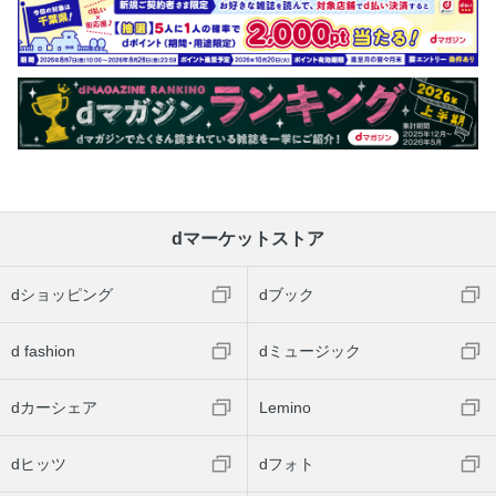
御朱印帳コレクション part2
御朱印こぼれ話
京都の札所めぐりリスト
京都のお寺 Information
dマーケットストア
dショッピング
dブック
d fashion
dミュージック
dカーシェア
Lemino
dヒッツ
dフォト