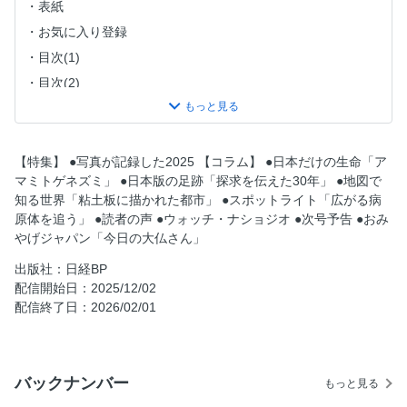
表紙
お気に入り登録
目次(1)
目次(2)
フォーカス(1)
フォーカス(2)
フォーカス(3)
【特集】 ●写真が記録した2025 【コラム】 ●日本だけの生命「ア
マミトゲネズミ」 ●日本版の足跡「探求を伝えた30年」 ●地図で
寄稿者たちの横顔
知る世界「粘土板に描かれた都市」 ●スポットライト「広がる病
写真が記録した2025
原体を追う」 ●読者の声 ●ウォッチ・ナショジオ ●次号予告 ●おみ
アマミトゲネズミ
やげジャパン「今日の大仏さん」
探求を伝えた30年
出版社：日経BP
粘土板に描かれた都市
配信開始日：2025/12/02
配信終了日：2026/02/01
広がる病原体を追う
読者の声
NIKKEI NATIONAL GEOGRAPHICから
バックナンバー
もっと見る
ナショジオの本