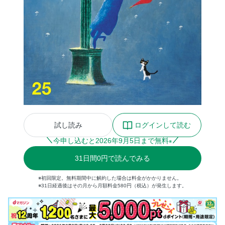
試し読み
ログインして読む
今申し込むと
2026
年
9
月
5
日まで無料
※
31
日間
0円
で読んでみる
※初回限定。無料期間中に解約した場合は料金がかかりません。
※31日経過後はその月から月額料金580円（税込）が発生します。