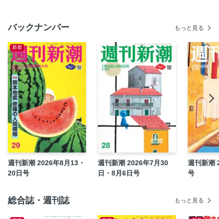
（53）」が浅はか過ぎた
[ワイド]安倍元首相銃撃４年 辞職した元奈良県警本部長
バックナンバー
（54）は今何してる？
もっと見る
婚活パーティーで日本人と…… 中国人「偽装結婚」驚くべ
新着
き実態
日本公演「60周年」記念対談 新田和長×髙嶋弘之 「ビー
トルズ」熱狂の舞台裏
砂糖と何が違う？ メタボを防ぐ「希少糖」を知る
生き抜くヒント！／五木寛之
医の中の蛙／里見清一
私の週間食卓日記
それでも日々はつづくから／燃え殻
曖昧礼讃ときどきドンマイ／横尾忠則
週刊新潮 2026年8月13・
週刊新潮 2026年7月30
週刊新潮 2
全知全脳／池谷裕二
20日号
日・8月6日号
号
TVふうーん録／吉田潮
掲示板
総合誌・週刊誌
もっと見る
誰の味方でもありません／古市憲寿