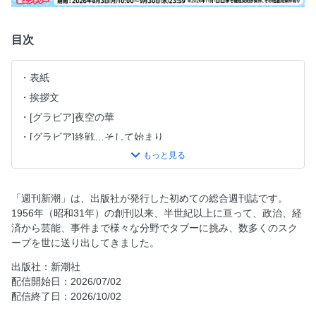
目次
表紙
挨拶文
[グラビア]夜空の華
[グラビア]終戦…そして始まり
[グラビア]笑顔の反乱
[グラビア]巨人監督、やってもいいですよ
夏裘冬扇/片山杜秀
「週刊新潮」は、出版社が発行した初めての総合週刊誌です。
1956年（昭和31年）の創刊以来、半世紀以上に亘って、政治、経
Ｗ杯 ブラジルに敗れても 天晴れ「森保ジャパン」
済から芸能、事件まで様々な分野でタブーに挑み、数多くのスク
[ワイド]「日テレ」株主総会で和久田麻由子『news LOG』
ープを世に送り出してきました。
に苦言の中身
出版社：新潮社
[ワイド]本田圭佑だけじゃない Ｗ杯中継で竹内涼真の好感
配信開始日：2026/07/02
度“爆上がり”
配信終了日：2026/10/02
[ワイド]「私はマゾ」メールで逮捕 経産省「キャリア官僚