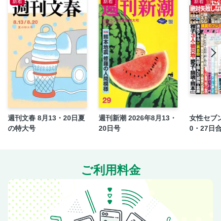
新着
新着
新着
気になる一手／佐藤康光・吉原由香里
和田式「ピンピンコロリ」の練習帳／和田秀樹
黒い報告書
気になる一手その後（下1/4P)
結婚
墓碑銘
ブックス
スクリーン
TEMPO
週刊文春 8月13・20日夏
週刊新潮 2026年8月13・
女性セブン
の特大号
20日号
0・27日
東京23区「新築マンション」は平均１億6000万円 気が遠
くなる「50年住宅ローン」の吉凶
最後の言葉は「ありがとう」 美輪明宏（享年91）を愛した
７人の男
ご利用料金
インシデント
日本ルネッサンス／櫻井よしこ
クイズ
[グラビア]足元ぐらつく舞台挨拶