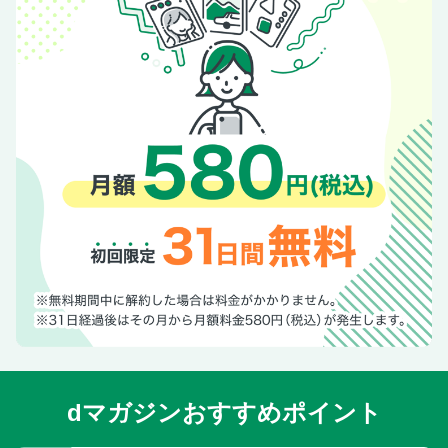
[グラビア]大物の進路
[グラビア]中高年の“元祖推し活”
昭和歌謡
[グラビア]上陸不可！ 硫黄島３島を巡る旅
俺は健康にふりまわされている／宮川サトシ
記念日の晩餐
知られざる国旗の世界
dマガジンおすすめポイント