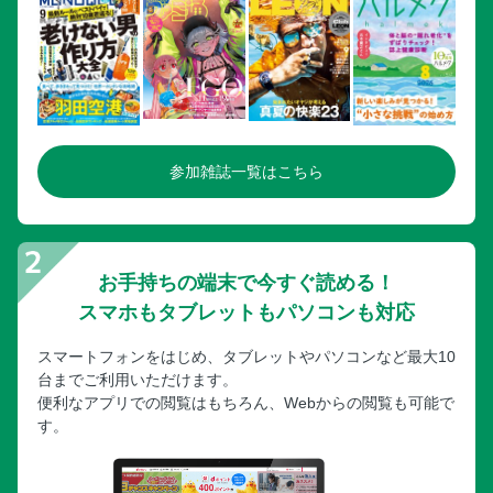
15.0％のアイスクリームスプーン
【コラム】コンビニアイスの魅力
食品
とらやの最中 6個入り
東京江戸味噌の江戸味噌300g 瓶
イヨシコーラのイヨシコーラ 200ml 6本セット
参加雑誌一覧はこちら
煎茶堂東京の抹茶 おくみどり／赤坂青野の赤坂もち 5個包
銀座新之助貝新のほたて黄金煮
九段一口坂 さかぐちの二種詰め合わせ 缶／立ち喰い梅干し
お手持ちの端末で今すぐ読める！
屋のまかない瓶 はちみつ梅
スマホもタブレットもパソコンも対応
ぬま田海苔の海苔缶 ブルー／キッコーゴの丸大豆醤油
【コラム】立ち食い蕎麦に挑戦してみよう！
スマートフォンをはじめ、タブレットやパソコンなど最大10
新日の基／小澤酒造株式会社／内藤商店
台までご利用いただけます。
便利なアプリでの閲覧はもちろん、Webからの閲覧も可能で
【コラム】イセタンクラフトビアバー
す。
日本文化をディープに体験！
皇居三の丸尚蔵館