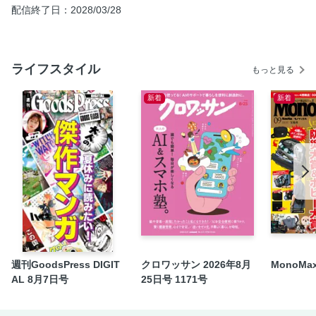
配信終了日：2028/03/28
るバッグ
G-SHOCKのDW-5600USKE-7JF
銀座もとじの羽織り
ライフスタイル
もっと見る
土屋鞄のライス バックパック
【コラム】高円寺でヴィンテージ巡り
新着
新着
ムーンスターのALWEATHER RF、SX 78C01
10アイヴァンのno.5
リングヂャケット マイスターのジャケット モデル 254
バトナーのシグネチャークルーネック
鎌倉シャツのデニムの作務衣
久米繊維の北斎プロジェクトTシャツ
フィルメランジェのニュージーランドメリノウール天竺／メ
リのメリ M104 浪裏
週刊GoodsPress DIGIT
クロワッサン 2026年8月
MonoMa
所作のネオンCP3.5／ハルタのハルタ ビット
AL 8月7日号
25日号 1171号
金子眼鏡のKCP-13／トンボ洋傘前原光榮商店のシャドウ- 折
りたたみ-ブラック×ターコイズ