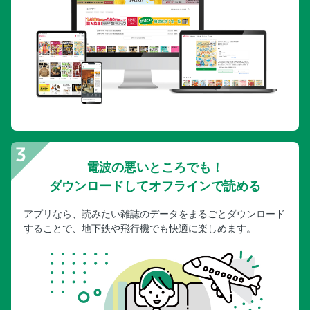
羽田エアポートガーデン ヴィラフォンテーヌ プレミア／ グ
ランド羽田空港 天然温泉 泉天空の湯 羽田空港
カプセルトイを遊び尽くす
荒汐部屋、SUMO SHOP YORIKIRI （力山商店）
本物の日本文化に触れられる街、深川で江戸の世界に飛び込
もう！
COOL Begin 編集部員の紹介
奥付
Tokyo Treasure Hunt Map
電波の悪いところでも！
ダウンロードしてオフラインで読める
アプリなら、読みたい雑誌のデータをまるごとダウンロード
することで、地下鉄や飛行機でも快適に楽しめます。