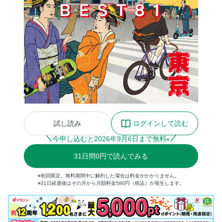
試し読み
ログインして読む
今申し込むと
2026
年
9
月
6
日まで無料
※
31
日間
0円
で読んでみる
※初回限定。無料期間中に解約した場合は料金がかかりません。
※31日経過後はその月から月額料金580円（税込）が発生します。