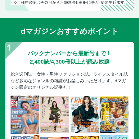
ビームス ジャパンの信楽焼たぬき
【コラム】ビームス ジャパンって？
佐瀬工業所のガラスペン／伊藤バインダリーのドローイング
パッド
dマガジンおすすめポイント
more treesのつみき
関の刃物の日本刀はさみ／きくおかの打宝音
さるやの隈取／高桑製作所のくみ 絹
バックナンバーから最新号まで！
原田の耳かきの原田の耳かき 両頭／木屋のKIYA 爪切 黒 大 /
2,400誌/4,300冊以上が読み放題
黒 小
総合週刊誌、女性・男性ファッション誌、ライフスタイル誌
イイスタンダードのシャンプー、イイスタンダードのトリー
など多彩なジャンルの雑誌がお楽しみいただけます。dマガ
トメント キューティクルニュートリション
ジン限定のオリジナル記事も！
cerapottaのセラミックコーヒーフィルター
篠原まるよし風鈴の江戸風鈴
浅草アートブラシのかんたん毛玉取りブラシ「匠」
【コラム】商店街へ行ってみよう
カキモリのインクペンとペンレスト
うぶけやの積層鋼三徳包丁／100 percentのプチペット