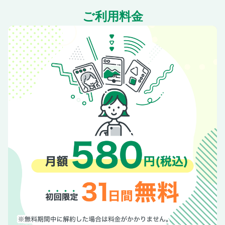
プロテカのスタリアCXR LTD／フジタカのレザートラベルリ
ュック
ご利用料金
イーストファーイーストのモデル001（2025）生成り
トゥーアンドフローのオーガナイザーエアー
ジュガードフォーティーンのコ—ヴ、ホライゾン／ユクリの
クリスピー
【コラム】神保町の古雑誌店 ／ マグニフ
暮らし
鍋谷海斗のロックグラス「天啓」内青墨
柳宗理のミルクパン 16cm
野田琺瑯のランブルポット
+d のカップメン
石川金網のORIAMI
江戸木箸のらーめん箸 鉄木（ 23.5cm） 黒 / 茶／笠原スプリ
ング製作所のツリーピックス
中川政七商店の江戸切子の爪磨き／平山昌尚（HIMAA）のポ
テトゲーム