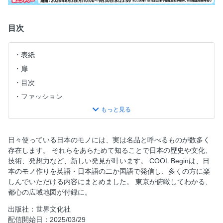
目次
表紙
扉
目次
ファッション
セイコー プレサージュのクラフツマンシップシリーズ
SART003
ポーターのヘルメットバッグ
日々使っている日本のモノには、実は名品と呼べるものが数多く
ループウィラーのLW01
存在します。 それらをあらためて知ることで日本の歴史や文化、
技術、発想力など、新しい発見が叶います。 COOL Beginは、日
リーバイス（Ｒ）のブルータブ（ＴＭ）1980'S 501（Ｒ）ミ
本のモノ作りを英語・日本語の二か国語で発信し、多くの方に楽
ディアムインディゴ メイド イン ジャパン／サイベーシック
しんでいただける内容にまとめました。 東京が俯瞰してわかる、
スのセルビッジデニムクラシックストレートジーンズ
都心の広域地図が付録に。
リベアバイジョンブルのパッチワークノーカラージャケット
とイージーパンツ／シオタのニューバギー 5ポケットパンツ
出版社：世界文化社
配信開始日：2025/03/29
タイドウェイのパフ ワンハンドルトート／マテモノののび