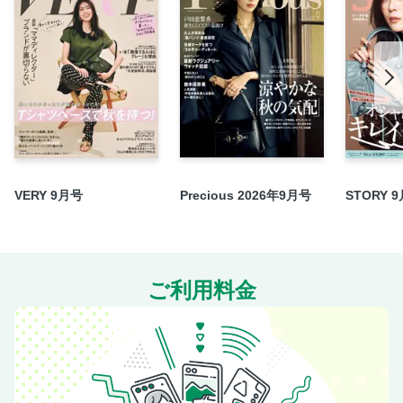
■BUZZ美容師のHOTヘア
■夜のイケメン美容師最新版
連載「松居大悟の三大欲求の向こう側」
■意外と知らないコトだらけ!? 結婚あれコレ
連載「あの人にいざ、会いに行きます」萩原利久
連載「あの人にいざ、会いに行きます」神尾楓珠
連載「あの人にいざ、会いに行きます」木戸大聖
連載「＃推し活」UN1CON
VERY 9月号
Precious 2026年9月号
STORY 
Editor’s Addict／編集部員をト・リ・コにしたとっておき
エミール・シェラザードの星占い
読者プレゼント
ご利用料金
《ｄマガジン限定》大原優乃 あのまちへ 延長戦