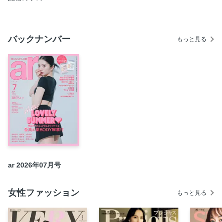
7daysプラン × .石あかり
〈キー成分で選ぶのがイマドキ〉透け透けスキンケア
連載「指原莉乃 さっしーの部屋」
バックナンバー
もっと見る
〈心と身体が美肌をつくるから〉藤井朋子がやらないこと
〈涼しげ透明感ビジュが垢抜けへの近道〉ブルベ爆誕計画 ×
田中芽衣
〈圧倒的透け美肌の持ち主、Dr.キダに聞きました！〉絶対
に焼きたくないUVケアどうしたらいい？
新連載「大原優乃、あのまちへ」Vol.1 上野 × デニム
■ERIKA’s DAY-OFF × 森絵梨佳
連載「吉野北人 HOKUTOIRO」
■Welcome to the 零 World × 川村壱馬（THE RAMPAGE）
連載「COLOR OF ＆TEAM」HARUA
ar 2026年07月号
連載「櫻坂46 森田ひかる ヒカルノメ」
連載「桜田ひよりのおしゃれまにあ」
女性ファッション
もっと見る
連載「乃木坂46 一ノ瀬美空 みくのきもち」
■カリスマが集結！ トレンドヘア会議