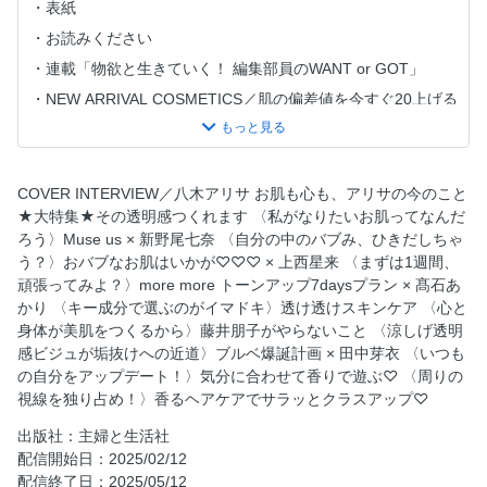
表紙
お読みください
連載「物欲と生きていく！ 編集部員のWANT or GOT」
NEW ARRIVAL COSMETICS／肌の偏差値を今すぐ20上げる
名品発表！
連載「美術とネイルの熱愛カンケイ」
目次
COVER INTERVIEW／八木アリサ お肌も心も、アリサの今のこと
COVER INTERVIEW／八木アリサ お肌も心も、アリサの今
★大特集★その透明感つくれます 〈私がなりたいお肌ってなんだ
のこと
ろう〉Muse us × 新野尾七奈 〈自分の中のバブみ、ひきだしちゃ
う？〉おバブなお肌はいかが♡♡♡ × 上西星来 〈まずは1週間、
Trend ＆ Topics
頑張ってみよ？〉more more トーンアップ7daysプラン × 髙石あ
■＆TEAMの透明感BOYSに接近♡夢見る3人物語
かり 〈キー成分で選ぶのがイマドキ〉透け透けスキンケア 〈心と
〈告知〉ar webがよりパワーアップ！
身体が美肌をつくるから〉藤井朋子がやらないこと 〈涼しげ透明
感ビジュが垢抜けへの近道〉ブルベ爆誕計画 × 田中芽衣 〈いつも
連載「ラグジュリアスな日」軽やかな春の時間 × 佐藤栞里
の自分をアップデート！〉気分に合わせて香りで遊ぶ♡ 〈周りの
〈私がなりたいお肌ってなんだろう〉Muse us × 新野尾七奈
視線を独り占め！〉香るヘアケアでサラッとクラスアップ♡
〈自分の中のバブみ、ひきだしちゃう？〉おバブなお肌はい
出版社：主婦と生活社
かが♡♡♡ × 上西星来
配信開始日：2025/02/12
〈まずは1週間、頑張ってみよ？〉more more トーンアップ
配信終了日：2025/05/12