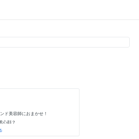
ェンド美容師におまかせ！
 求心顔？
サラ、無造作、濡れ髪