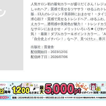
おしゃれ見えカラー…透明感や美発色が魅力
人気サロン初の最旬カラーが盛りだくさん！レジ
トレンドカラーで新しい私が始まる！…カラ
しゃれヘア」質感で見せるツヤサラ・ゆるふわトレ
メリットいろいろ★くびれヘア…ミニボブか
版…13人のレジェンド美容師におまかせ！・タイプ
求心顔？・質感で見せるトレンドヘア…ゆるふわ
最新！ダブルカラー＆ポイントカラー…「ASIAN
えカラー…透明感や美発色が魅力！・トレンドカ
「自分史上イチバン！」なヘア、見つけた♪…
なサロンにおまかせ・メリットいろいろ★くびれ
貴重な施術風景やインタビューを配信中！…リア
気！・最新！ダブルカラー＆ポイントカラー…「ASIA
「自分史上イチバン！」なヘア、見つけた♪…香川
ツヤが命の最旬カラー…ダメージレスな美発
出版社：晋遊舎
お出かけしたくなるカラーHair…高発色・美
配信開始日：2023/12/31
配信終了日：2026/07/06