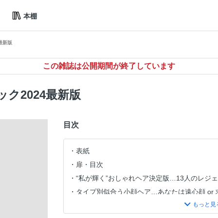
本棚
最新版
この雑誌は公開期間が終了しています
ク2024最新版
目次
表紙
扉・目次
“私が輝く”おしゃれヘア決定版…13人のレジ
タイプ別似合う小顔ヘア…あなたは遠心顔 or
質感で見せるトレンドヘア…ゆるふわ、ツヤ