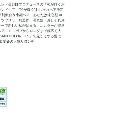
！
ェンド美容師プロデュースの「私が輝くお
ーが得意なサロンにおまかせ
ンドヘア・“私が輝く”おしゃれヘア決定
らロングまで幅広く人気！
別似合う小顔ヘア…あなたは遠心顔 or
、ツヤサラ、無造作、濡れ髪・おしゃれ見
 COLOR FES」で見映えする髪に
ラーで新しい私が始まる！…カラーが得意
香川＆愛媛の人気サロン発
ヘア…ミニボブからロングまで幅広く人
ルオーダーヘアブック公式YouTube
N COLOR FES」で見映えする髪に・
＆愛媛の人気サロン発
色がカギ
質感で、気分もアップ！